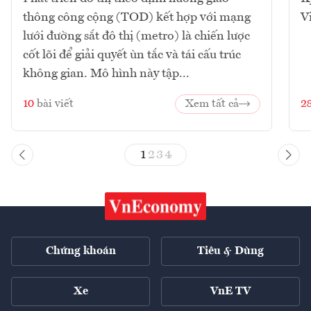
thông công cộng (TOD) kết hợp với mạng
V
lưới đường sắt đô thị (metro) là chiến lược
cốt lõi để giải quyết ùn tắc và tái cấu trúc
không gian. Mô hình này tập...
10
bài viết
Xem tất cả
2
1
2
3
4
Chứng khoán
Tiêu & Dùng
Xe
VnE TV