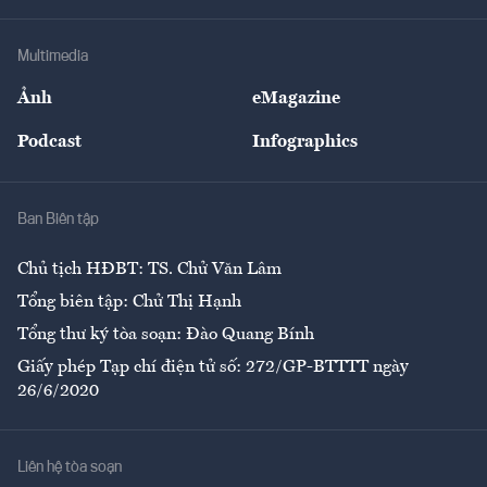
Hạ tầng
Sức khỏe
Khung pháp lý
Doanh nghiệp
Địa phương
Thị trường
Bảo hiểm
Multimedia
Sự kiện
Nhân lực
Ảnh
eMagazine
Đẹp +
An sinh
Podcast
Infographics
Giải trí
Y tế
Nhà
Ban Biên tập
Ẩm thực
Chủ tịch HĐBT: TS. Chử Văn Lâm
Tổng biên tập: Chử Thị Hạnh
Tổng thư ký tòa soạn: Đào Quang Bính
Giấy phép Tạp chí điện tử số: 272/GP-BTTTT ngày
26/6/2020
Liên hệ tòa soạn