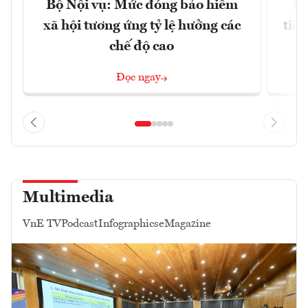
Bộ Nội vụ: Mức đóng bảo hiểm
Bộ
xã hội tương ứng tỷ lệ hưởng các
tiề
chế độ cao
Đọc ngay
Multimedia
VnE TV
Podcast
Infographics
eMagazine