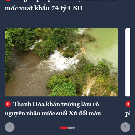
mốc xuất khẩu 74 tỷ USD
Thanh Hóa khẩn trương làm rõ
nguyên nhân nước suối Xú đổi màu
phí