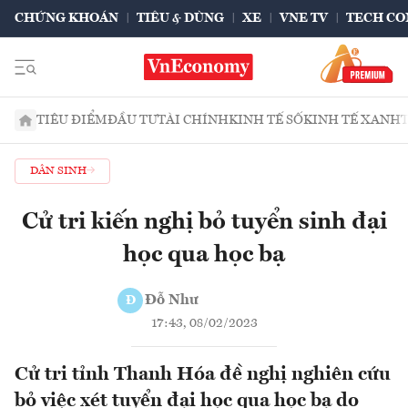
CHỨNG KHOÁN
TIÊU & DÙNG
XE
VNE TV
TECH CO
TIÊU ĐIỂM
ĐẦU TƯ
TÀI CHÍNH
KINH TẾ SỐ
KINH TẾ XANH
DÂN SINH
Cử tri kiến nghị bỏ tuyển sinh đại
học qua học bạ
Đỗ Như
Đ
17:43, 08/02/2023
Cử tri tỉnh Thanh Hóa đề nghị nghiên cứu
bỏ việc xét tuyển đại học qua học bạ do