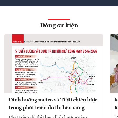
Dòng sự kiện
Định hướng metro và TOD chiến lược
K
trong phát triển đô thị bền vững
K
Phát triển đô thị theo định hướng giao
K