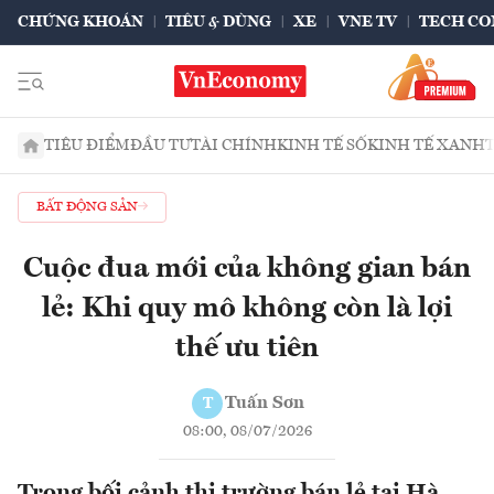
CHỨNG KHOÁN
TIÊU & DÙNG
XE
VNE TV
TECH CO
TIÊU ĐIỂM
ĐẦU TƯ
TÀI CHÍNH
KINH TẾ SỐ
KINH TẾ XANH
BẤT ĐỘNG SẢN
Cuộc đua mới của không gian bán
lẻ: Khi quy mô không còn là lợi
thế ưu tiên
Tuấn Sơn
T
08:00, 08/07/2026
Trong bối cảnh thị trường bán lẻ tại Hà