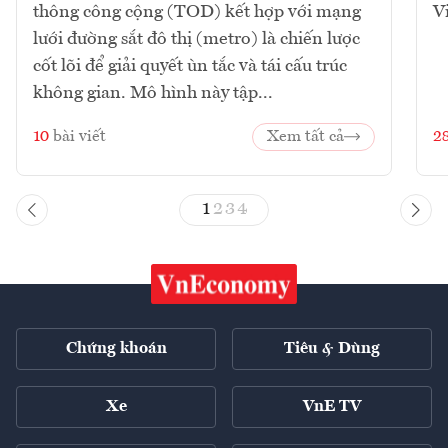
thông công cộng (TOD) kết hợp với mạng
V
lưới đường sắt đô thị (metro) là chiến lược
cốt lõi để giải quyết ùn tắc và tái cấu trúc
không gian. Mô hình này tập...
10
bài viết
Xem tất cả
2
1
2
3
4
Chứng khoán
Tiêu & Dùng
Xe
VnE TV