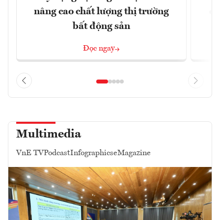
nâng cao chất lượng thị trường
qu
bất động sản
Đọc ngay
Multimedia
VnE TV
Podcast
Infographics
eMagazine