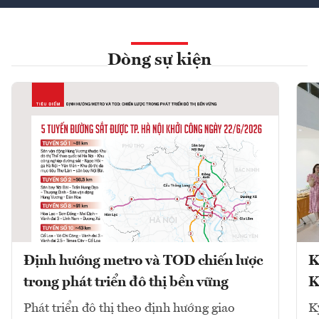
Dòng sự kiện
Định hướng metro và TOD chiến lược
K
trong phát triển đô thị bền vững
K
Phát triển đô thị theo định hướng giao
K