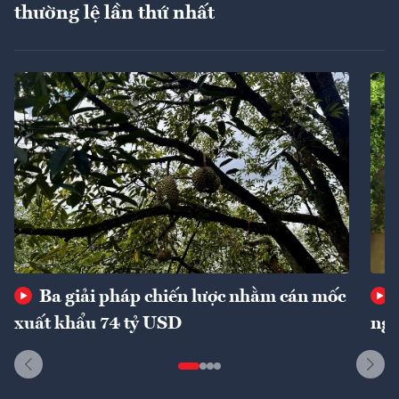
thường lệ lần thứ nhất
Ba giải pháp chiến lược nhằm cán mốc
xuất khẩu 74 tỷ USD
ngu