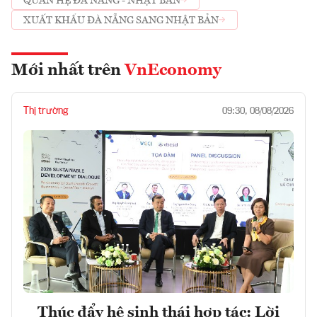
QUAN HỆ ĐÀ NẴNG - NHẬT BẢN
XUẤT KHẨU ĐÀ NẴNG SANG NHẬT BẢN
Mới nhất trên
VnEconomy
Thị trường
09:30, 08/08/2026
Thúc đẩy hệ sinh thái hợp tác: Lời