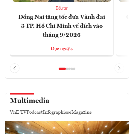
Đầu tư
Đồng Nai tăng tốc đưa Vành đai
Ca
3 TP. Hồ Chí Minh về đích vào
T
tháng 9/2026
Đọc ngay
Multimedia
VnE TV
Podcast
Infographics
eMagazine