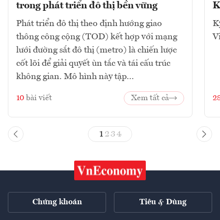
trong phát triển đô thị bền vững
K
Phát triển đô thị theo định hướng giao
K
thông công cộng (TOD) kết hợp với mạng
V
lưới đường sắt đô thị (metro) là chiến lược
cốt lõi để giải quyết ùn tắc và tái cấu trúc
không gian. Mô hình này tập...
10
bài viết
Xem tất cả
2
1
2
3
4
Chứng khoán
Tiêu & Dùng