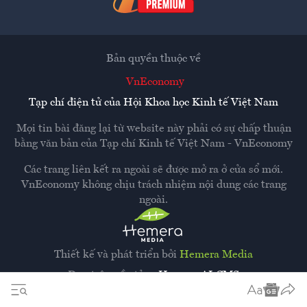
Bản quyền thuộc về
VnEconomy
Tạp chí điện tử của Hội Khoa học Kinh tế Việt Nam
Mọi tin bài đăng lại từ website này phải có sự chấp thuận
bằng văn bản của
Tạp chí Kinh tế Việt Nam - VnEconomy
Các trang liên kết ra ngoài sẽ được mở ra ở cửa sổ mới.
VnEconomy không chịu trách nhiệm nội dung các trang
ngoài.
Thiết kế và phát triển bởi
Hemera Media
Dựa trên nền tảng
Hemera AI CMS