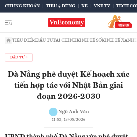
CHỨNG KHOÁN
TIÊU & DÙNG
XE
VNE TV
TECH CO
TIÊU ĐIỂM
ĐẦU TƯ
TÀI CHÍNH
KINH TẾ SỐ
KINH TẾ XANH
ĐẦU TƯ
Đà Nẵng phê duyệt Kế hoạch xúc
tiến hợp tác với Nhật Bản giai
đoạn 2026-2030
Ngô Anh Văn
11:52, 18/05/2026
UBND thành phố Đà Nẵng vừa phê duyệt