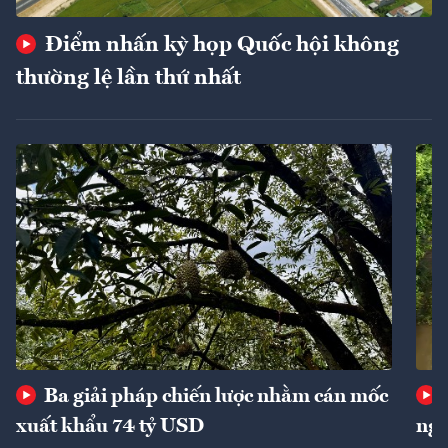
Điểm nhấn kỳ họp Quốc hội không
thường lệ lần thứ nhất
Ba giải pháp chiến lược nhằm cán mốc
xuất khẩu 74 tỷ USD
ngu