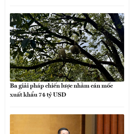
Ba giải pháp chiến lược nhằm cán mốc
xuất khẩu 74 tỷ USD