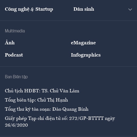
Cafe BĐS
Thị trường
Kinh doanh
Kết nối
Tạp chí kinh tế Việt Nam
eMagazine
Nhà đầu tư
Du lịch
Công nghệ & Startup
Dân sinh
Tư vấn
Nông sản
Doanh nhân
Tư vấn Tiêu & Dùng
Infographics
Hạ tầng
Sức khỏe
Khung pháp lý
Doanh nghiệp
Địa phương
Thị trường
Bảo hiểm
Multimedia
Sự kiện
Nhân lực
Ảnh
eMagazine
Đẹp +
An sinh
Podcast
Infographics
Giải trí
Y tế
Nhà
Ban Biên tập
Ẩm thực
Chủ tịch HĐBT: TS. Chử Văn Lâm
Tổng biên tập: Chử Thị Hạnh
Tổng thư ký tòa soạn: Đào Quang Bính
Giấy phép Tạp chí điện tử số: 272/GP-BTTTT ngày
26/6/2020