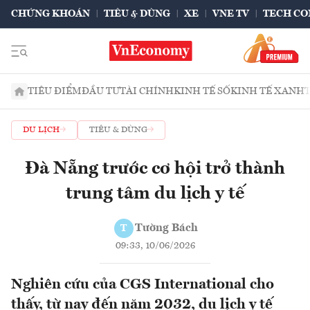
CHỨNG KHOÁN
TIÊU & DÙNG
XE
VNE TV
TECH CO
TIÊU ĐIỂM
ĐẦU TƯ
TÀI CHÍNH
KINH TẾ SỐ
KINH TẾ XANH
DU LỊCH
TIÊU & DÙNG
Đà Nẵng trước cơ hội trở thành
trung tâm du lịch y tế
Tường Bách
T
09:33, 10/06/2026
Nghiên cứu của CGS International cho
thấy, từ nay đến năm 2032, du lịch y tế