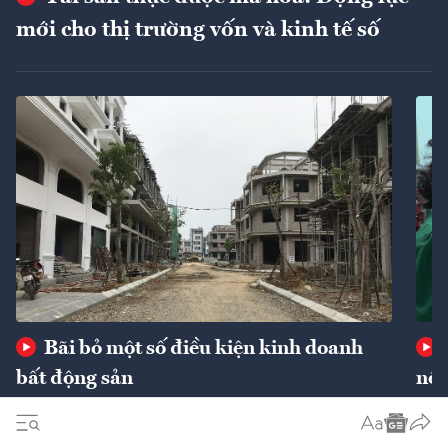
mới cho thị trường vốn và kinh tế số
Bãi bỏ một số điều kiện kinh doanh
bất động sản
nôn
bất