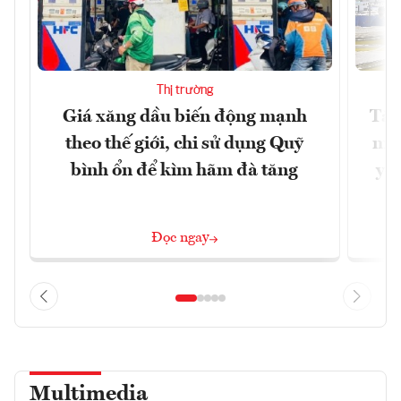
Thị trường
Giá xăng dầu biến động mạnh
Tăn
theo thế giới, chi sử dụng Quỹ
min
bình ổn để kìm hãm đà tăng
yêu
Đọc ngay
Multimedia