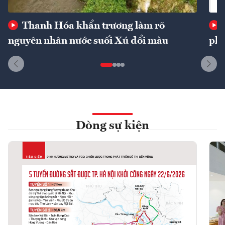
Thanh Hóa khẩn trương làm rõ
nguyên nhân nước suối Xú đổi màu
phí
Dòng sự kiện