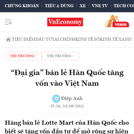
CHỨNG KHOÁN
TIÊU & DÙNG
XE
VNE TV
TECH CO
TIÊU ĐIỂM
ĐẦU TƯ
TÀI CHÍNH
KINH TẾ SỐ
KINH TẾ XANH
THỊ TRƯỜNG
THỊ TRƯỜNG
“Đại gia” bán lẻ Hàn Quốc tăng
vốn vào Việt Nam
Diệp Anh
D
17:36, 23/09/2011
Hãng bán lẻ Lotte Mart của Hàn Quốc cho
biết sẽ tăng vốn đầu tư để mở rộng sự hiện