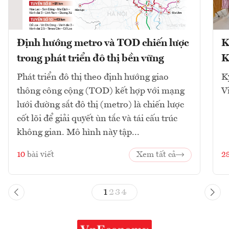
Định hướng metro và TOD chiến lược
K
trong phát triển đô thị bền vững
K
Phát triển đô thị theo định hướng giao
K
thông công cộng (TOD) kết hợp với mạng
V
lưới đường sắt đô thị (metro) là chiến lược
cốt lõi để giải quyết ùn tắc và tái cấu trúc
không gian. Mô hình này tập...
10
bài viết
Xem tất cả
2
1
2
3
4