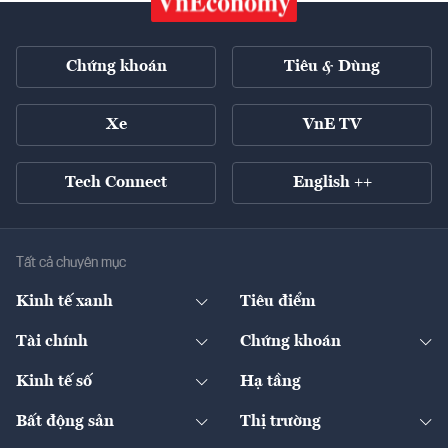
Chứng khoán
Tiêu & Dùng
Xe
VnE TV
Tech Connect
English ++
Tất cả chuyên mục
Kinh tế xanh
Tiêu điểm
Chuyển động xanh
Tài chính
Chứng khoán
Pháp lý
Ngân hàng
Doanh nghiệp niêm yết
Kinh tế số
Hạ tầng
Thương hiệu xanh
Thị trường vốn
Thị trường
Sản phẩm - Thị trường
Bất động sản
Thị trường
Diễn đàn
Thuế
Đầu tư
Tài sản số