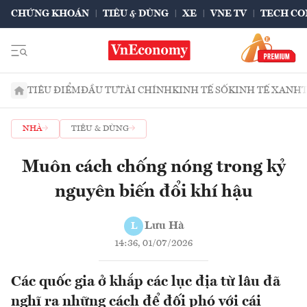
CHỨNG KHOÁN
TIÊU & DÙNG
XE
VNE TV
TECH CO
TIÊU ĐIỂM
ĐẦU TƯ
TÀI CHÍNH
KINH TẾ SỐ
KINH TẾ XANH
NHÀ
TIÊU & DÙNG
Muôn cách chống nóng trong kỷ
nguyên biến đổi khí hậu
Lưu Hà
L
14:36, 01/07/2026
Các quốc gia ở khắp các lục địa từ lâu đã
nghĩ ra những cách để đối phó với cái