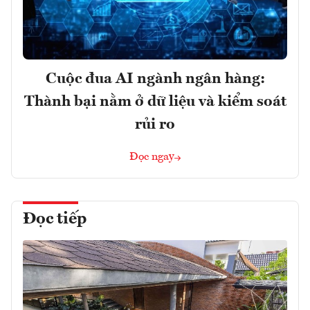
Cuộc đua AI ngành ngân hàng:
Thành bại nằm ở dữ liệu và kiểm soát
rủi ro
Đọc ngay
Đọc tiếp