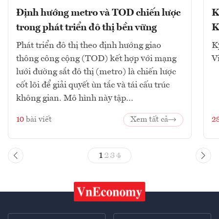
Định hướng metro và TOD chiến lược
K
trong phát triển đô thị bền vững
K
Phát triển đô thị theo định hướng giao
K
thông công cộng (TOD) kết hợp với mạng
V
lưới đường sắt đô thị (metro) là chiến lược
cốt lõi để giải quyết ùn tắc và tái cấu trúc
không gian. Mô hình này tập...
10
bài viết
Xem tất cả
2
1
2
3
4