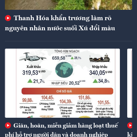
Thanh Hóa khẩn trương làm rõ
nguyên nhân nước suối Xú đổi màu
Giãn, hoãn, miễn giảm hàng loạt thuế
phí hỗ trợ người dân và doanh nghiệp
kin