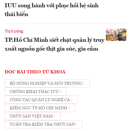
IUU song hành với phục hồi hệ sinh
thái biển
Thị trường
TP.Hồ Chí Minh siết chặt quản lý truy
xuất nguồn gốc thịt gia súc, gia cầm
ĐỌC BÀI THEO TỪ KHOÁ
BỘ NÔNG NGHIỆP VÀ MÔI TRƯỜNG
CHỐNG KHAI THÁC IUU
CÔNG TÁC QUẢN LÝ NGHỀ CÁ
KIỂM NGƯ TP.HỒ CHÍ MINH
THỦY SẢN VIỆT NAM
TUẦN TRA KIỂM TRA THỦY SẢN