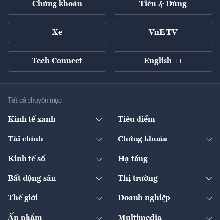
Chứng khoán
Tiêu & Dùng
Xe
VnE TV
Tech Connect
English ++
Tất cả chuyên mục
Kinh tế xanh
Tiêu điểm
Chuyển động xanh
Tài chính
Chứng khoán
Pháp lý
Ngân hàng
Doanh nghiệp niêm yết
Kinh tế số
Hạ tầng
Thương hiệu xanh
Thị trường vốn
Thị trường
Sản phẩm - Thị trường
Bất động sản
Thị trường
Diễn đàn
Thuế
Đầu tư
Tài sản số
Chính sách
Xuất nhập khẩu
Thế giới
Doanh nghiệp
Bảo hiểm
Quốc tế
Dịch vụ số
Thị trường
Khung pháp lý
Kinh tế
Chuyển động
Ấn phẩm
Multimedia