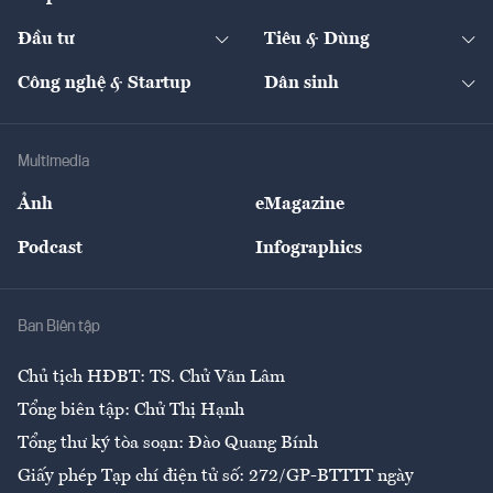
Khung pháp lý
Start-up
Dự án
Công nghiệp
Chuyển động 24h
Đối thoại
The Guide
Video
Đầu tư
Tiêu & Dùng
Quản trị số
Cafe BĐS
Thị trường
Kinh doanh
Kết nối
Tạp chí kinh tế Việt Nam
eMagazine
Nhà đầu tư
Du lịch
Công nghệ & Startup
Dân sinh
Tư vấn
Nông sản
Doanh nhân
Tư vấn Tiêu & Dùng
Infographics
Hạ tầng
Sức khỏe
Khung pháp lý
Doanh nghiệp
Địa phương
Thị trường
Bảo hiểm
Multimedia
Sự kiện
Nhân lực
Ảnh
eMagazine
Đẹp +
An sinh
Podcast
Infographics
Giải trí
Y tế
Nhà
Ban Biên tập
Ẩm thực
Chủ tịch HĐBT: TS. Chử Văn Lâm
Tổng biên tập: Chử Thị Hạnh
Tổng thư ký tòa soạn: Đào Quang Bính
Giấy phép Tạp chí điện tử số: 272/GP-BTTTT ngày