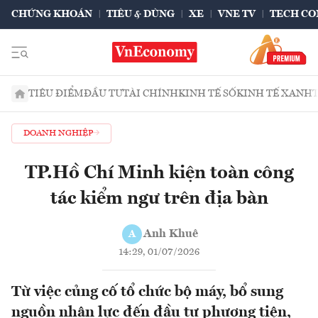
CHỨNG KHOÁN
TIÊU & DÙNG
XE
VNE TV
TECH CO
TIÊU ĐIỂM
ĐẦU TƯ
TÀI CHÍNH
KINH TẾ SỐ
KINH TẾ XANH
DOANH NGHIỆP
TP.Hồ Chí Minh kiện toàn công
tác kiểm ngư trên địa bàn
Anh Khuê
A
14:29, 01/07/2026
Từ việc củng cố tổ chức bộ máy, bổ sung
nguồn nhân lực đến đầu tư phương tiện,