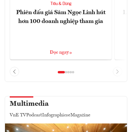
Tiêu & Dùng
Phiên đấu giá Sâm Ngọc Linh hút
Làm
hơn 100 doanh nghiệp tham gia
Đọc ngay
Multimedia
VnE TV
Podcast
Infographics
eMagazine