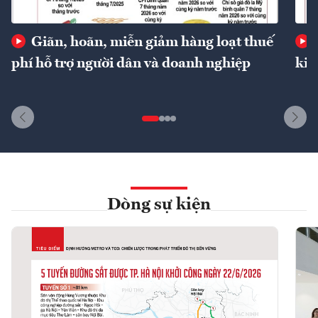
Giãn, hoãn, miễn giảm hàng loạt thuế
phí hỗ trợ người dân và doanh nghiệp
kin
Dòng sự kiện