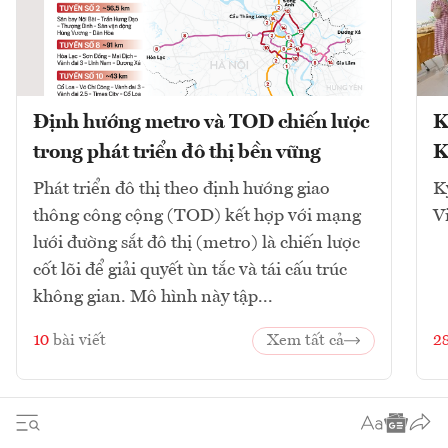
Định hướng metro và TOD chiến lược
K
trong phát triển đô thị bền vững
K
Phát triển đô thị theo định hướng giao
K
thông công cộng (TOD) kết hợp với mạng
V
lưới đường sắt đô thị (metro) là chiến lược
cốt lõi để giải quyết ùn tắc và tái cấu trúc
không gian. Mô hình này tập...
10
bài viết
Xem tất cả
2
1
2
3
4