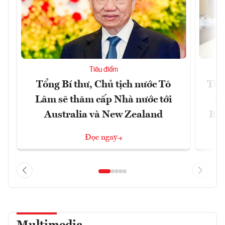
Tiêu điểm
Tổng Bí thư, Chủ tịch nước Tô
Thố
Lâm sẽ thăm cấp Nhà nước tới
lậ
Australia và New Zealand
Bắc
Đọc ngay