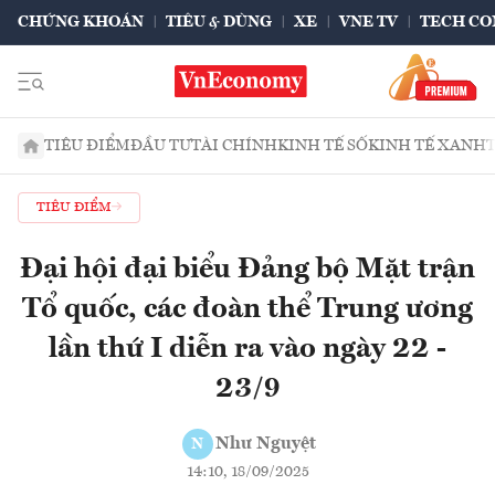
CHỨNG KHOÁN
TIÊU & DÙNG
XE
VNE TV
TECH CO
TIÊU ĐIỂM
ĐẦU TƯ
TÀI CHÍNH
KINH TẾ SỐ
KINH TẾ XANH
TIÊU ĐIỂM
Đại hội đại biểu Đảng bộ Mặt trận
Tổ quốc, các đoàn thể Trung ương
lần thứ I diễn ra vào ngày 22 -
23/9
Như Nguyệt
N
14:10, 18/09/2025