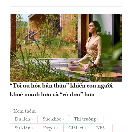
“Tối ưu hóa bản thân” khiến con người
khoẻ mạnh hơn và “cô đơn” hơn
Xem thêm
Du lịch
Sức khỏe
Thị trường
Sự kiện
Đẹp +
Giải trí
Nhà