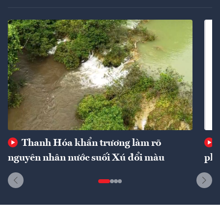
Thanh Hóa khẩn trương làm rõ
nguyên nhân nước suối Xú đổi màu
phí