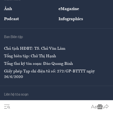
Sự kiện
Nhân lực
Ảnh
eMagazine
Đẹp +
An sinh
Podcast
Infographics
Giải trí
Y tế
Nhà
Ban Biên tập
Ẩm thực
Chủ tịch HĐBT: TS. Chử Văn Lâm
Tổng biên tập: Chử Thị Hạnh
Tổng thư ký tòa soạn: Đào Quang Bính
Giấy phép Tạp chí điện tử số: 272/GP-BTTTT ngày
26/6/2020
Liên hệ tòa soạn
Số 96-98 Hoàng Quốc Việt, Cầu Giấy, Hà Nội