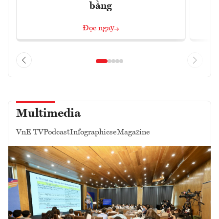
bằng
Đọc ngay
Multimedia
VnE TV
Podcast
Infographics
eMagazine