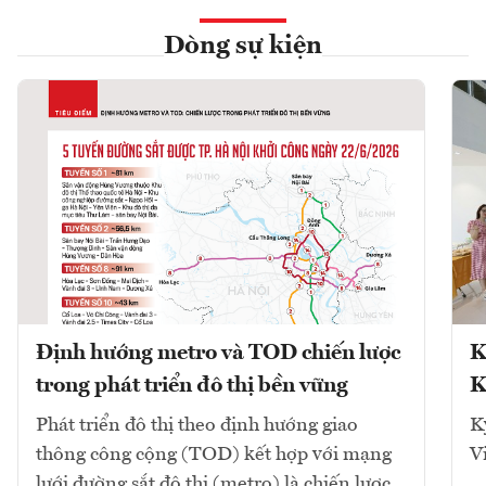
Dòng sự kiện
Định hướng metro và TOD chiến lược
K
trong phát triển đô thị bền vững
K
Phát triển đô thị theo định hướng giao
K
thông công cộng (TOD) kết hợp với mạng
V
lưới đường sắt đô thị (metro) là chiến lược