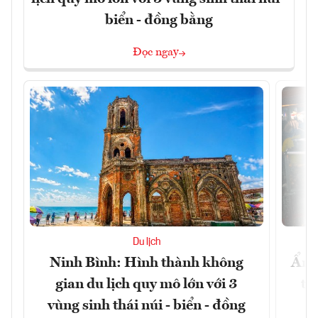
biển - đồng bằng
Đọc ngay
Du lịch
Ninh Bình: Hình thành không
Ẩm 
gian du lịch quy mô lớn với 3
tê
vùng sinh thái núi - biển - đồng