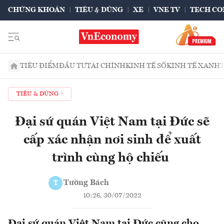
CHỨNG KHOÁN
TIÊU & DÙNG
XE
VNE TV
TECH CO
TIÊU ĐIỂM
ĐẦU TƯ
TÀI CHÍNH
KINH TẾ SỐ
KINH TẾ XANH
TIÊU & DÙNG
Đại sứ quán Việt Nam tại Đức sẽ
cấp xác nhận nơi sinh để xuất
trình cùng hộ chiếu
Tường Bách
T
10:26, 30/07/2022
Đại sứ quán Việt Nam tại Đức cũng cho