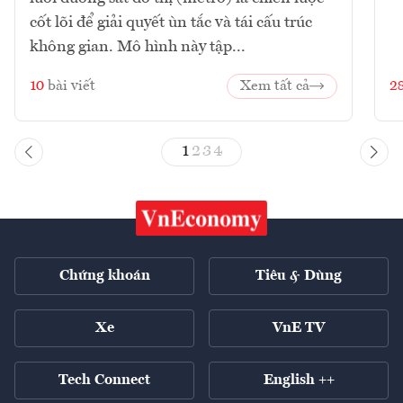
cốt lõi để giải quyết ùn tắc và tái cấu trúc
không gian. Mô hình này tập...
10
bài viết
Xem tất cả
2
1
2
3
4
Chứng khoán
Tiêu & Dùng
Xe
VnE TV
Tech Connect
English ++