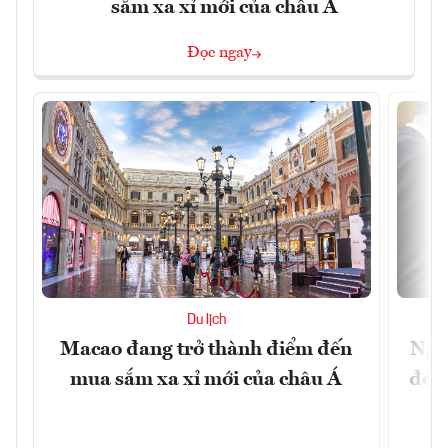
sắm xa xỉ mới của châu Á
Đọc ngay
Du lịch
Macao đang trở thành điểm đến
Ngư
mua sắm xa xỉ mới của châu Á
đổi 