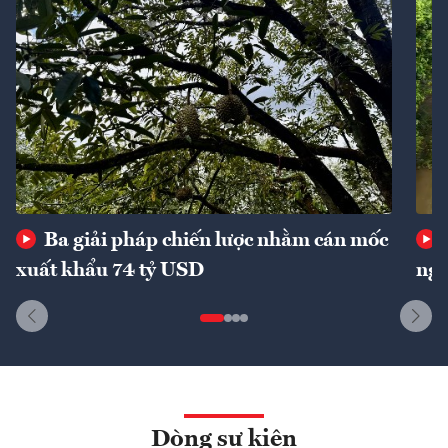
Ba giải pháp chiến lược nhằm cán mốc
xuất khẩu 74 tỷ USD
ngu
Dòng sự kiện