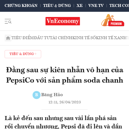
CHỨNG KHOÁN
TIÊU & DÙNG
XE
VNE TV
TECH CO
TIÊU ĐIỂM
ĐẦU TƯ
TÀI CHÍNH
KINH TẾ SỐ
KINH TẾ XANH
TIÊU & DÙNG
Đằng sau sự kiên nhẫn vô hạn của
PepsiCo với sản phẩm soda chanh
Băng Hảo
B
12:11, 26/04/2023
Là kẻ đến sau nhưng sau vài lần phá sản
rồi chuyển nhượng, Pepsi đã đi lên và dần