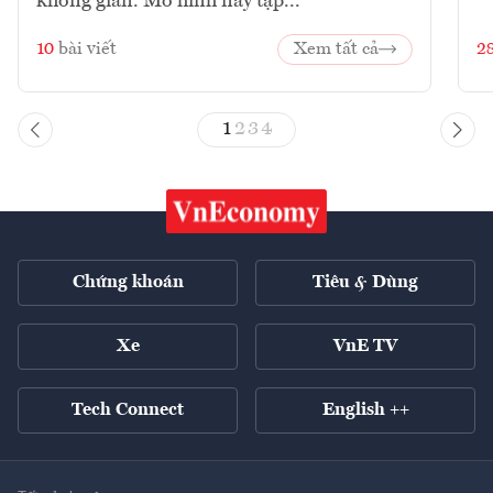
không gian. Mô hình này tập...
10
bài viết
Xem tất cả
2
1
2
3
4
Chứng khoán
Tiêu & Dùng
Xe
VnE TV
Tech Connect
English ++