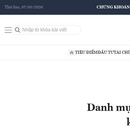
Thứ Sáu, 07/08/2026
CHỨNG KHOÁN
TIÊU ĐIỂM
ĐẦU TƯ
TÀI CH
Danh mụ