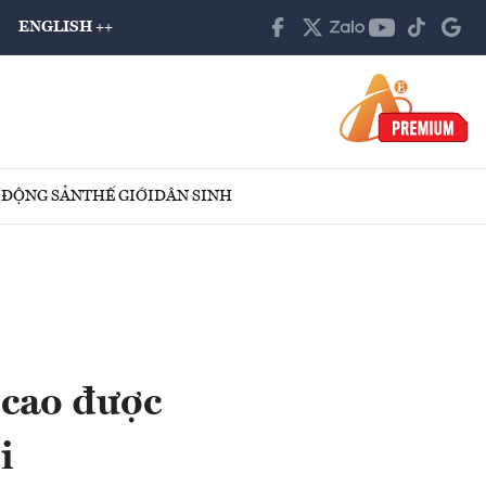
ENGLISH ++
 ĐỘNG SẢN
THẾ GIỚI
DÂN SINH
cao được
i