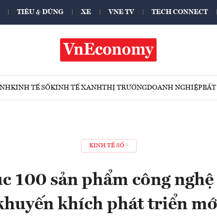
TIÊU & DÙNG
XE
VNE TV
TECH CONNECT
ÍNH
KINH TẾ SỐ
KINH TẾ XANH
THỊ TRƯỜNG
DOANH NGHIỆP
BẤT
KINH TẾ SỐ
c 100 sản phẩm công nghệ 
khuyến khích phát triển mớ