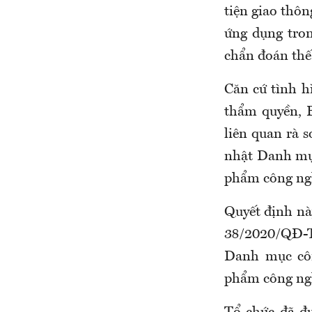
tiện giao thô
ứng dụng tron
chẩn đoán th
Căn cứ tình hì
thẩm quyền, B
liên quan rà 
nhật Danh mục
phẩm công ngh
Quyết định này
38/2020/QĐ-T
Danh mục côn
phẩm công ngh