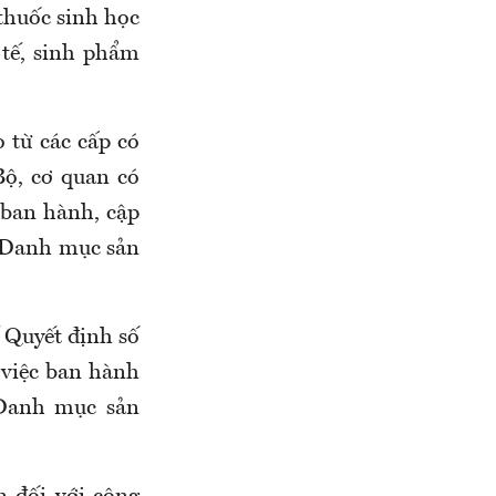
thuốc sinh học
 tế, sinh phẩm
o từ các cấp có
Bộ, cơ quan có
 ban hành, cập
à Danh mục sản
ế Quyết định số
việc ban hành
 Danh mục sản