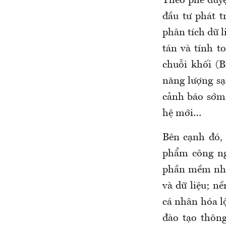
Theo phê duyệ
đầu tư phát t
phân tích dữ l
tán và tính t
chuỗi khối (B
năng lượng sạ
cảnh báo sớm 
hệ mới…
Bên cạnh đó,
phẩm công ng
phần mềm nhận
và dữ liệu; n
cá nhân hóa lộ
đào tạo thôn