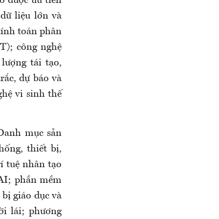
o được ưu tiên
dữ liệu lớn và
 tính toán phân
oT); công nghệ
lượng tái tạo,
rắc, dự báo và
hệ vi sinh thế
 Danh mục sản
ng, thiết bị,
í tuệ nhân tạo
g AI; phần mềm
 bị giáo dục và
i lái; phương