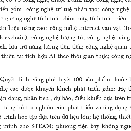
t, có 70 công nghệ thuộc Danh mục công nghệ ca
riển gồm: công nghệ trí tuệ nhân tạo; công nghệ 
iệu; công nghệ tính toán đám mây, tính toán biên,
oán hiệu năng cao; công nghệ Internet vạn vật (I
lockchain); công nghệ lượng tử; công nghệ năng 
ch, lưu trữ năng lượng tiên tiến; công nghệ quan t
thiên tai tích hợp AI theo thời gian thực; công ng
 Quyết định cũng phê duyệt 100 sản phẩm thuộc
hệ cao được khuyến khích phát triển gồm: Hệ thố
 dạng, phân tích , dự báo, điều khiển dựa trên tr
ền tảng hỗ trợ nghiên cứu, phát triển và ứng dụn
 trình học tập dựa trên dữ liệu lớn; hệ thống, thiết
g minh cho STEAM; phương tiện bay không ngườ