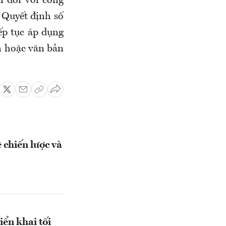
 đối với công
 Quyết định số
p tục áp dụng
n hoặc văn bản
 chiến lược và
ển khai tối