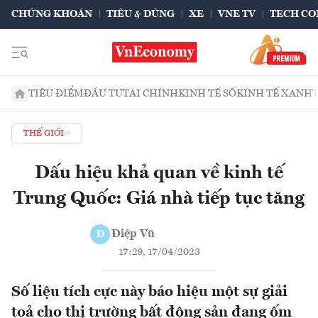
CHỨNG KHOÁN
TIÊU & DÙNG
XE
VNE TV
TECH CO
TIÊU ĐIỂM
ĐẦU TƯ
TÀI CHÍNH
KINH TẾ SỐ
KINH TẾ XANH
THẾ GIỚI
Dấu hiệu khả quan về kinh tế
Trung Quốc: Giá nhà tiếp tục tăng
Điệp Vũ
Đ
17:29, 17/04/2023
Số liệu tích cực này báo hiệu một sự giải
toả cho thị trường bất động sản đang ốm