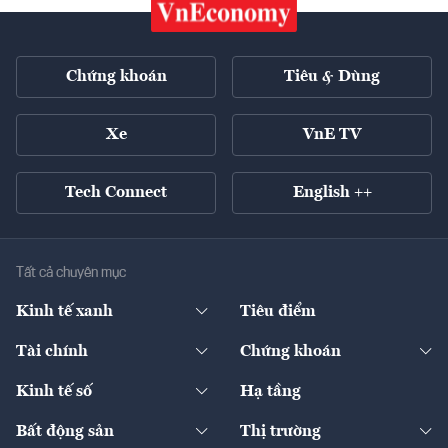
Chứng khoán
Tiêu & Dùng
Xe
VnE TV
Tech Connect
English ++
Tất cả chuyên mục
Kinh tế xanh
Tiêu điểm
Chuyển động xanh
Tài chính
Chứng khoán
Pháp lý
Ngân hàng
Doanh nghiệp niêm yết
Kinh tế số
Hạ tầng
Thương hiệu xanh
Thị trường vốn
Thị trường
Sản phẩm - Thị trường
Bất động sản
Thị trường
Diễn đàn
Thuế
Đầu tư