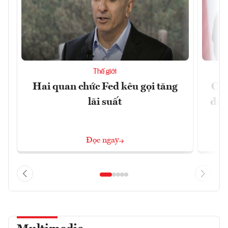
Thế giới
Hai quan chức Fed kêu gọi tăng
Chí
lãi suất
đã 
Đọc ngay