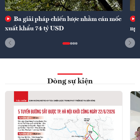
Ba giải pháp chiến lược nhằm cán mốc
xuất khẩu 74 tỷ USD
ngu
Dòng sự kiện