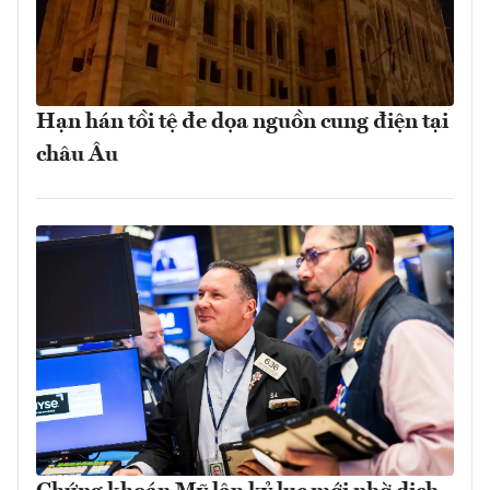
Hạn hán tồi tệ đe dọa nguồn cung điện tại
châu Âu