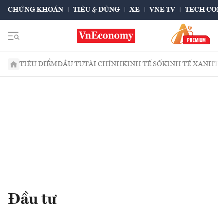
CHỨNG KHOÁN
TIÊU & DÙNG
XE
VNE TV
TECH CO
TIÊU ĐIỂM
ĐẦU TƯ
TÀI CHÍNH
KINH TẾ SỐ
KINH TẾ XANH
Đầu tư