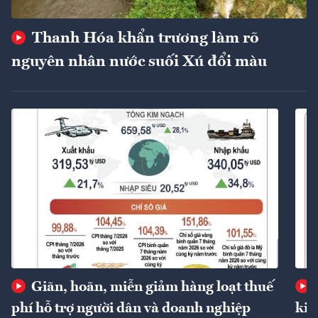
Thanh Hóa khẩn trương làm rõ
nguyên nhân nước suối Xú đổi màu
Giãn, hoãn, miễn giảm hàng loạt thuế
phí hỗ trợ người dân và doanh nghiệp
kin