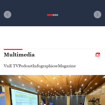
Multimedia
VnE TV
Podcast
Infographics
eMagazine