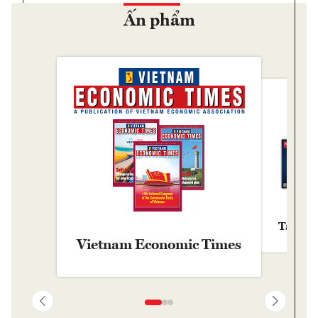
Ấn phẩm
Tạp chí
Vietnam Economic Times