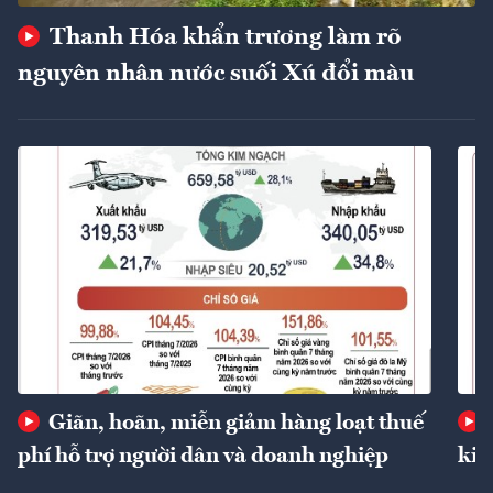
Thanh Hóa khẩn trương làm rõ
nguyên nhân nước suối Xú đổi màu
Giãn, hoãn, miễn giảm hàng loạt thuế
phí hỗ trợ người dân và doanh nghiệp
kin