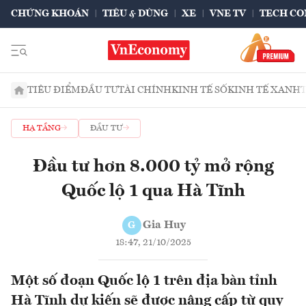
CHỨNG KHOÁN
TIÊU & DÙNG
XE
VNE TV
TECH CO
TIÊU ĐIỂM
ĐẦU TƯ
TÀI CHÍNH
KINH TẾ SỐ
KINH TẾ XANH
HẠ TẦNG
ĐẦU TƯ
Đầu tư hơn 8.000 tỷ mở rộng
Quốc lộ 1 qua Hà Tĩnh
Gia Huy
G
18:47, 21/10/2025
Một số đoạn Quốc lộ 1 trên địa bàn tỉnh
Hà Tĩnh dự kiến sẽ được nâng cấp từ quy