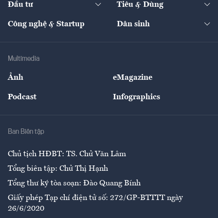
Đầu tư
Tiêu & Dùng
Quản trị số
Cafe BĐS
Thị trường
Kinh doanh
Kết nối
Tạp chí kinh tế Việt Nam
eMagazine
Nhà đầu tư
Du lịch
Công nghệ & Startup
Dân sinh
Tư vấn
Nông sản
Doanh nhân
Tư vấn Tiêu & Dùng
Infographics
Hạ tầng
Sức khỏe
Khung pháp lý
Doanh nghiệp
Địa phương
Thị trường
Bảo hiểm
Multimedia
Sự kiện
Nhân lực
Ảnh
eMagazine
Đẹp +
An sinh
Podcast
Infographics
Giải trí
Y tế
Nhà
Ban Biên tập
Ẩm thực
Chủ tịch HĐBT: TS. Chử Văn Lâm
Tổng biên tập: Chử Thị Hạnh
Tổng thư ký tòa soạn: Đào Quang Bính
Giấy phép Tạp chí điện tử số: 272/GP-BTTTT ngày
26/6/2020