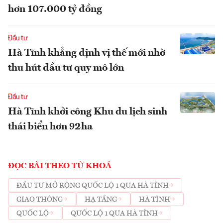
hơn 107.000 tỷ đồng
Đầu tư
Hà Tĩnh khẳng định vị thế mới nhờ
thu hút đầu tư quy mô lớn
Đầu tư
Hà Tĩnh khởi công Khu du lịch sinh
thái biển hơn 92ha
ĐỌC BÀI THEO TỪ KHOÁ
ĐẦU TƯ MỞ RỘNG QUỐC LỘ 1 QUA HÀ TĨNH
GIAO THÔNG
HẠ TẦNG
HÀ TĨNH
QUỐC LỘ
QUỐC LỘ 1 QUA HÀ TĨNH