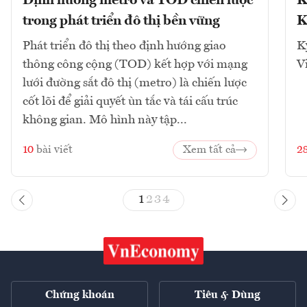
Định hướng metro và TOD chiến lược
K
trong phát triển đô thị bền vững
K
Phát triển đô thị theo định hướng giao
K
thông công cộng (TOD) kết hợp với mạng
V
lưới đường sắt đô thị (metro) là chiến lược
cốt lõi để giải quyết ùn tắc và tái cấu trúc
không gian. Mô hình này tập...
10
bài viết
Xem tất cả
2
1
2
3
4
Chứng khoán
Tiêu & Dùng