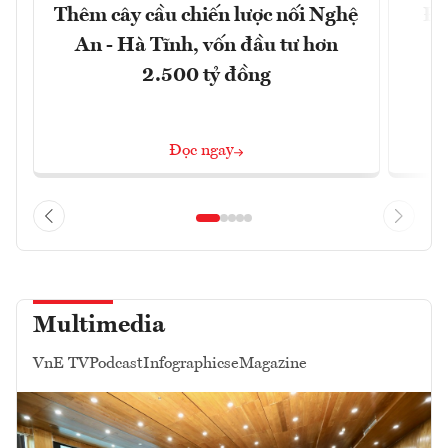
Thêm cây cầu chiến lược nối Nghệ
Đề
An - Hà Tĩnh, vốn đầu tư hơn
m
2.500 tỷ đồng
Đọc ngay
Multimedia
VnE TV
Podcast
Infographics
eMagazine