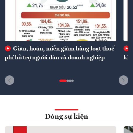
Giãn, hoãn, miễn giảm hàng loạt thuế
phí hỗ trợ người dân và doanh nghiệp
kin
Dòng sự kiện