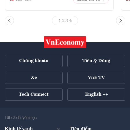
1
2
3
4
Chứng khoán
Tiêu & Dùng
Xe
VnE TV
Tech Connect
English ++
Tất cả chuyên mục
Kinh tế xanh
Tiêu điểm