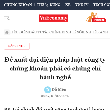
CHỨNG KHOÁN
TIÊU & DÙNG
XE
VNE TV
TECH CO
TIÊU ĐIỂM
ĐẦU TƯ
TÀI CHÍNH
KINH TẾ SỐ
KINH TẾ XANH
DÂN SINH
Đề xuất đại diện pháp luật công ty
chứng khoán phải có chứng chỉ
hành nghề
Đỗ Mến
Đ
08:57, 01/07/2026
Bộ Tài chính đề xuất công ty chứng khoán,