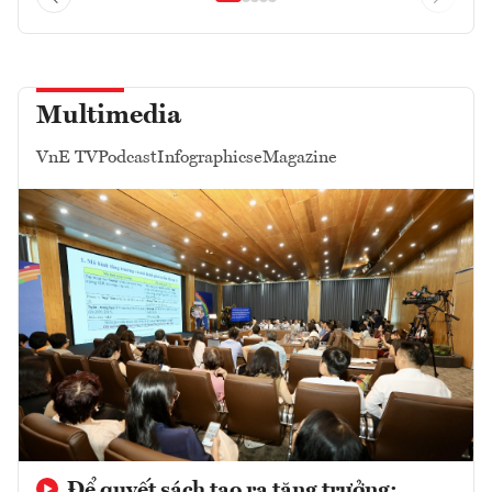
Multimedia
VnE TV
Podcast
Infographics
eMagazine
Để quyết sách tạo ra tăng trưởng: