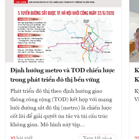
Định hướng metro và TOD chiến lược
K
trong phát triển đô thị bền vững
K
Phát triển đô thị theo định hướng giao
K
thông công cộng (TOD) kết hợp với mạng
V
lưới đường sắt đô thị (metro) là chiến lược
cốt lõi để giải quyết ùn tắc và tái cấu trúc
không gian. Mô hình này tập...
10
bài viết
Xem tất cả
2