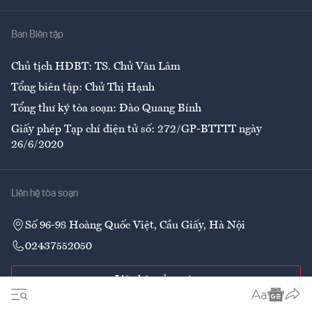
Nhà
Ban Biên tập
Ẩm thực
Chủ tịch HĐBT: TS. Chử Văn Lâm
Tổng biên tập: Chử Thị Hạnh
Tổng thư ký tòa soạn: Đào Quang Bính
Giấy phép Tạp chí điện tử số: 272/GP-BTTTT ngày
26/6/2020
Liên hệ tòa soạn
Số 96-98 Hoàng Quốc Việt, Cầu Giấy, Hà Nội
02437552050
Liên hệ quảng cáo