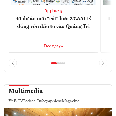
Địa phương
41 dự án mới "rót" hơn 27.551 tỷ
Hà 
đồng vốn đầu tư vào Quảng Trị
4 
Đọc ngay
Multimedia
VnE TV
Podcast
Infographics
eMagazine