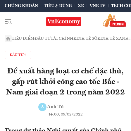
CHỨNG KHOÁN
TIÊU & DÙNG
XE
VNE TV
TECH CO
TIÊU ĐIỂM
ĐẦU TƯ
TÀI CHÍNH
KINH TẾ SỐ
KINH TẾ XANH
ĐẦU TƯ
Đề xuất hàng loạt cơ chế đặc thù,
gấp rút khởi công cao tốc Bắc -
Nam giai đoạn 2 trong năm 2022
Anh Tú
A
14:00, 09/02/2022
Trong dự thảo Nghị quyết của Chính phủ