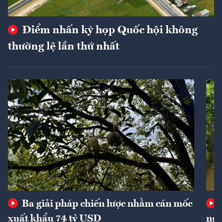
Điểm nhấn kỳ họp Quốc hội không
thường lệ lần thứ nhất
Ba giải pháp chiến lược nhằm cán mốc
xuất khẩu 74 tỷ USD
ngu