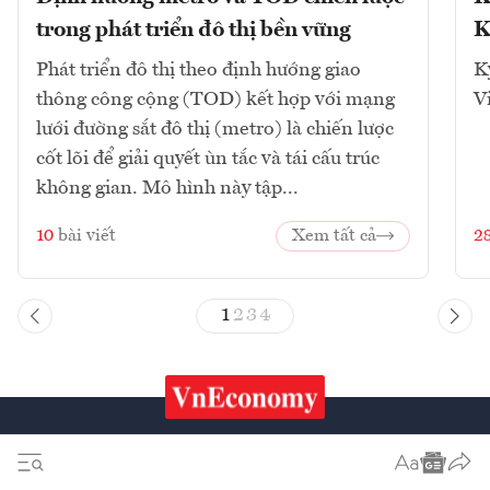
trong phát triển đô thị bền vững
K
Phát triển đô thị theo định hướng giao
K
thông công cộng (TOD) kết hợp với mạng
V
lưới đường sắt đô thị (metro) là chiến lược
cốt lõi để giải quyết ùn tắc và tái cấu trúc
không gian. Mô hình này tập...
10
bài viết
Xem tất cả
2
1
2
3
4
Chứng khoán
Tiêu & Dùng