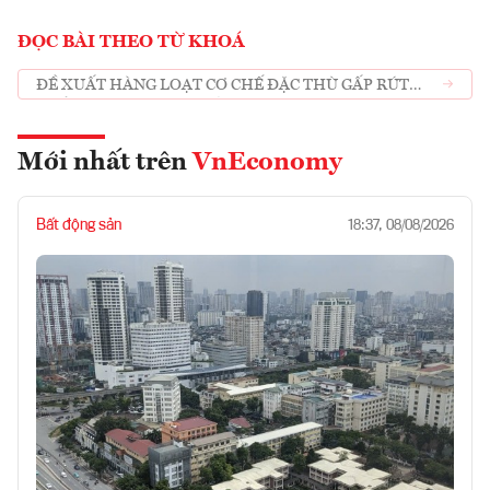
ĐỌC BÀI THEO TỪ KHOÁ
ĐỀ XUẤT HÀNG LOẠT CƠ CHẾ ĐẶC THÙ GẤP RÚT
KHỞI CÔNG CAO TỐC BẮC - NAM GIAI ĐOẠN 2 TRONG
NĂM 2022
Mới nhất trên
VnEconomy
Bất động sản
18:37, 08/08/2026