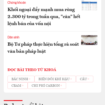
Chứng khoán
Khối ngoại đẩy mạnh mua ròng
2.300 tỷ trong tuần qua, "cân" hết
lệnh bán của vốn nội
Dân sinh
Bộ Tư pháp thực hiện tổng rà soát
văn bản pháp luật
ĐỌC BÀI THEO TỪ KHOÁ
BẮC NINH
BIẾN ĐỔI KHÍ HẬU
CẦU
CBAM
CHI PHÍ CARBON