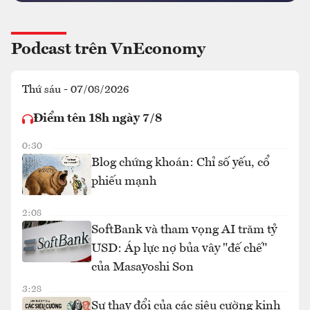
Podcast trên VnEconomy
Thứ sáu - 07/08/2026
Điểm tên 18h ngày 7/8
0:30
Blog chứng khoán: Chỉ số yếu, cổ
phiếu mạnh
2:08
SoftBank và tham vọng AI trăm tỷ
USD: Áp lực nợ bủa vây "đế chế"
của Masayoshi Son
3:28
Sự thay đổi của các siêu cường kinh