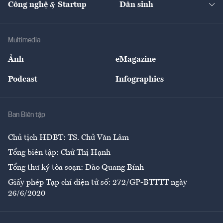
Công nghệ & Startup
Dân sinh
Tư vấn
Nông sản
Doanh nhân
Tư vấn Tiêu & Dùng
Infographics
Hạ tầng
Sức khỏe
Khung pháp lý
Doanh nghiệp
Địa phương
Thị trường
Bảo hiểm
Multimedia
Sự kiện
Nhân lực
Ảnh
eMagazine
Đẹp +
An sinh
Podcast
Infographics
Giải trí
Y tế
Nhà
Ban Biên tập
Ẩm thực
Chủ tịch HĐBT: TS. Chử Văn Lâm
Tổng biên tập: Chử Thị Hạnh
Tổng thư ký tòa soạn: Đào Quang Bính
Giấy phép Tạp chí điện tử số: 272/GP-BTTTT ngày
26/6/2020