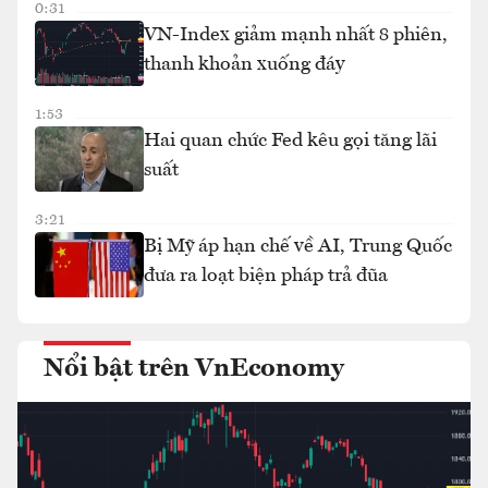
0:31
VN-Index giảm mạnh nhất 8 phiên,
thanh khoản xuống đáy
1:53
Hai quan chức Fed kêu gọi tăng lãi
suất
3:21
Bị Mỹ áp hạn chế về AI, Trung Quốc
đưa ra loạt biện pháp trả đũa
Nổi bật trên VnEconomy