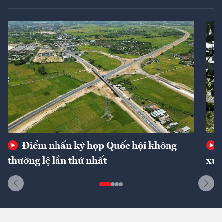
Điểm nhấn kỳ họp Quốc hội không
thường lệ lần thứ nhất
xuấ