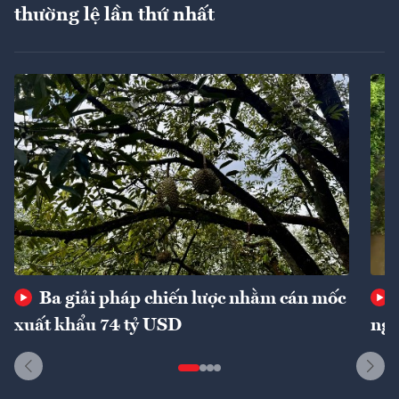
thường lệ lần thứ nhất
Ba giải pháp chiến lược nhằm cán mốc
xuất khẩu 74 tỷ USD
ngu