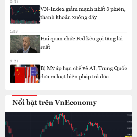
0:31
VN-Index giảm mạnh nhất 8 phiên,
thanh khoản xuống đáy
1:53
Hai quan chức Fed kêu gọi tăng lãi
suất
3:21
Bị Mỹ áp hạn chế về AI, Trung Quốc
đưa ra loạt biện pháp trả đũa
Nổi bật trên VnEconomy