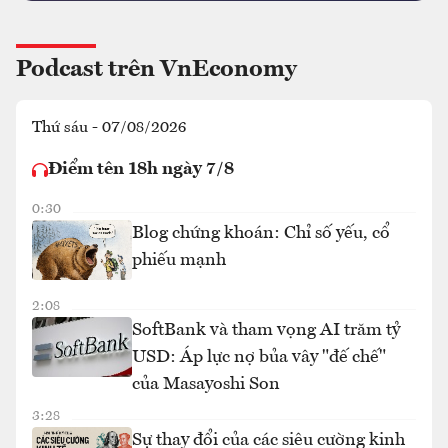
Podcast trên VnEconomy
Thứ sáu - 07/08/2026
Điểm tên 18h ngày 7/8
0:30
Blog chứng khoán: Chỉ số yếu, cổ
phiếu mạnh
2:08
SoftBank và tham vọng AI trăm tỷ
USD: Áp lực nợ bủa vây "đế chế"
của Masayoshi Son
3:28
Sự thay đổi của các siêu cường kinh