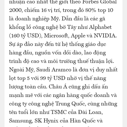
nhuận cao nhất thế giới theo Forbes Global
2000, chiếm 16 vị trí, trong đó 80% top 10
là doanh nghiệp Mỹ. Dẫn đầu là các gã
khổng lồ công nghệ bờ Tây như Alphabet
(160 tỷ USD), Microsoft, Apple và NVIDIA.
Sự áp đảo này đến từ hệ thống giáo dục
hàng đầu, nguồn vốn dồi dào, lao động
trình độ cao và môi trường thuế thuận lợi.
Ngoài Mỹ, Saudi Aramco là đơn vị duy nhất
lọt top 5 với 99 tỷ USD nhờ vị thế năng
lượng toàn cầu. Châu Á cũng ghi dấu ấn
mạnh mẽ với các ngân hàng quốc doanh và
công ty công nghệ Trung Quốc, cùng những
tên tuổi lớn như TSMC của Đài Loan,
Samsung, SK Hynix của Hàn Quốc và