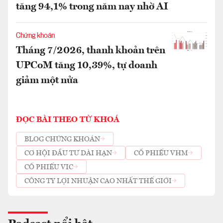
tăng 94,1% trong năm nay nhờ AI
Chứng khoán
Tháng 7/2026, thanh khoản trên
UPCoM tăng 10,39%, tự doanh
giảm một nửa
ĐỌC BÀI THEO TỪ KHOÁ
BLOG CHỨNG KHOÁN
CƠ HỘI ĐẦU TƯ DÀI HẠN
CỔ PHIẾU VHM
CỔ PHIẾU VIC
CÔNG TY LỢI NHUẬN CAO NHẤT THẾ GIỚI