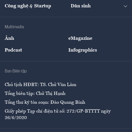
Tạp chí kinh tế Việt Nam
eMagazine
Nhà đầu tư
Du lịch
Công nghệ & Startup
Dân sinh
Tư vấn
Nông sản
Doanh nhân
Tư vấn Tiêu & Dùng
Infographics
Hạ tầng
Sức khỏe
Khung pháp lý
Doanh nghiệp
Địa phương
Thị trường
Bảo hiểm
Multimedia
Sự kiện
Nhân lực
Ảnh
eMagazine
Đẹp +
An sinh
Podcast
Infographics
Giải trí
Y tế
Nhà
Ban Biên tập
Ẩm thực
Chủ tịch HĐBT: TS. Chử Văn Lâm
Tổng biên tập: Chử Thị Hạnh
Tổng thư ký tòa soạn: Đào Quang Bính
Giấy phép Tạp chí điện tử số: 272/GP-BTTTT ngày
26/6/2020