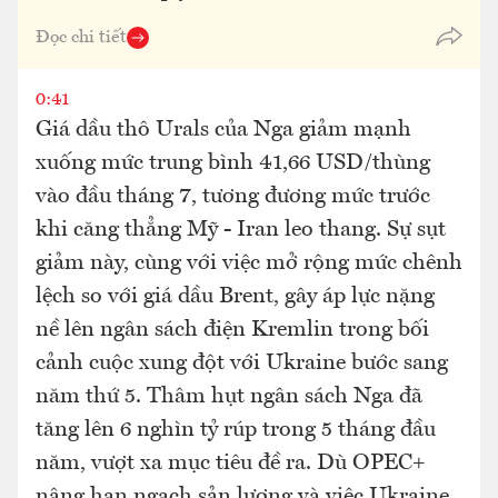
Đọc chi tiết
0:41
Giá dầu thô Urals của Nga giảm mạnh
xuống mức trung bình 41,66 USD/thùng
vào đầu tháng 7, tương đương mức trước
khi căng thẳng Mỹ - Iran leo thang. Sự sụt
giảm này, cùng với việc mở rộng mức chênh
lệch so với giá dầu Brent, gây áp lực nặng
nề lên ngân sách điện Kremlin trong bối
cảnh cuộc xung đột với Ukraine bước sang
năm thứ 5. Thâm hụt ngân sách Nga đã
tăng lên 6 nghìn tỷ rúp trong 5 tháng đầu
năm, vượt xa mục tiêu đề ra. Dù OPEC+
nâng hạn ngạch sản lượng và việc Ukraine