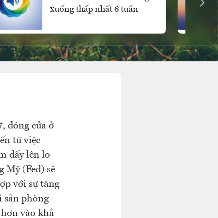
xuống thấp nhất 6 tuần
7, đóng cửa ở
n từ việc
m dấy lên lo
g Mỹ (Fed) sẽ
hợp với sự tăng
ài sản phòng
o hơn vào khả