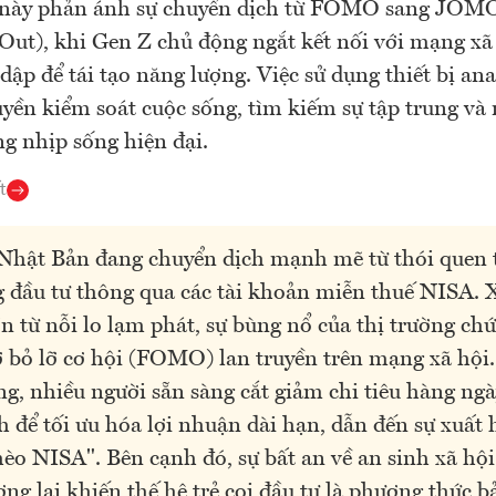
u này phản ánh sự chuyển dịch từ FOMO sang JOMO
Out), khi Gen Z chủ động ngắt kết nối với mạng xã
dập để tái tạo năng lượng. Việc sử dụng thiết bị an
quyền kiểm soát cuộc sống, tìm kiếm sự tập trung v
ng nhịp sống hiện đại.
t
 Nhật Bản đang chuyển dịch mạnh mẽ từ thói quen t
 đầu tư thông qua các tài khoản miễn thuế NISA.
n từ nỗi lo lạm phát, sự bùng nổ của thị trường ch
ợ bỏ lỡ cơ hội (FOMO) lan truyền trên mạng xã hội.
g, nhiều người sẵn sàng cắt giảm chi tiêu hàng ng
ch để tối ưu hóa lợi nhuận dài hạn, dẫn đến sự xuất 
èo NISA". Bên cạnh đó, sự bất an về an sinh xã hộ
ơng lai khiến thế hệ trẻ coi đầu tư là phương thức b