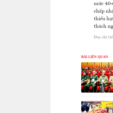
mức 40-6
chấp nhậ
thiếu hụ
thách ng
Đọc chi tiế
BÀI LIÊN QUAN