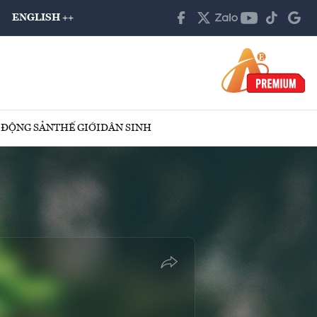
ENGLISH ++
 ĐỘNG SẢN
THẾ GIỚI
DÂN SINH