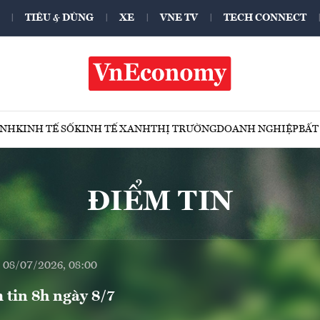
TIÊU & DÙNG
XE
VNE TV
TECH CONNECT
ÍNH
KINH TẾ SỐ
KINH TẾ XANH
THỊ TRƯỜNG
DOANH NGHIỆP
BẤT
ĐIỂM TIN
, 08/07/2026, 08:00
 tin 8h ngày 8/7