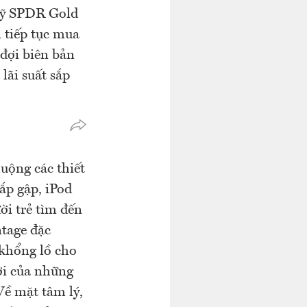
quỹ SPDR Gold
 tiếp tục mua
 đợi biên bản
lãi suất sắp
uộng các thiết
ắp gập, iPod
ời trẻ tìm đến
ntage đặc
 khổng lồ cho
ời của những
 Về mặt tâm lý,