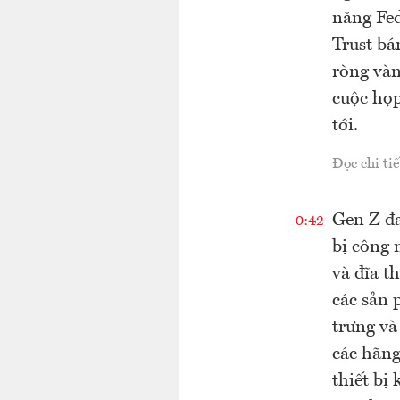
năng Fed
Trust bá
ròng vàn
cuộc họp
tới.
Đọc chi tiế
Gen Z đa
0:42
bị công 
và đĩa t
các sản 
trưng và
các hãng
thiết bị