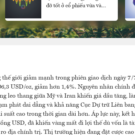
đỡ tốt ở cổ phiếu vừa và
nhỏ, vốn ngoại vẫn mua
ròng
 thế giới giảm mạnh trong phiên giao dịch ngày 7/
6,3 USD/oz, giảm hơn 1,4%. Nguyên nhân chính đế
ng leo thang giữa Mỹ và Iran khiến giá dầu tăng, là
lạm phát dai dẳng và khả năng Cục Dự trữ Liên ban
ãi suất cao trong thời gian dài hơn. Áp lực này, kết 
đồng USD, đã khiến vàng mất đi lợi thế dù vốn là t
 ro địa chính trị. Thị trường hiện đang đặt cược ca