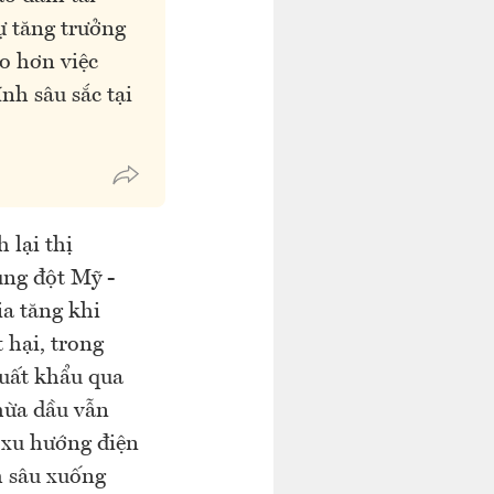
sự tăng trưởng
ro hơn việc
nh sâu sắc tại
 lại thị
ung đột Mỹ -
ia tăng khi
 hại, trong
xuất khẩu qua
hừa dầu vẫn
 xu hướng điện
m sâu xuống