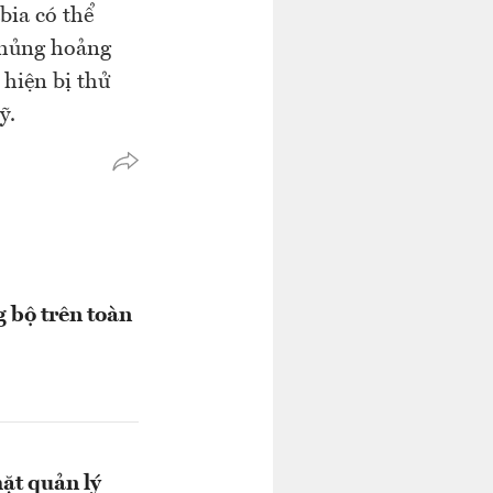
bia có thể
 khủng hoảng
 hiện bị thử
ỹ.
g bộ trên toàn
hặt quản lý