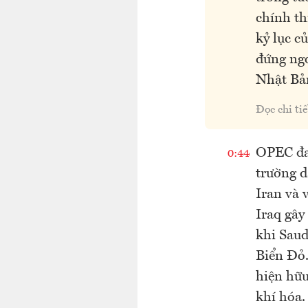
chính th
kỷ lục c
đứng ngo
Nhật Bả
Đọc chi tiế
OPEC đan
0:44
trường d
Iran và 
Iraq gây
khi Saud
Biển Đỏ.
hiện hữu
khí hóa.