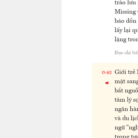
trào lư
Missing 
báo dồn 
lấy lại 
lặng tro
Đọc chi tiế
Giới trẻ
0:42
mặt sang
bắt nguồ
tâm lý s
ngân hàn
và du lị
ngữ "ngh
trong tư