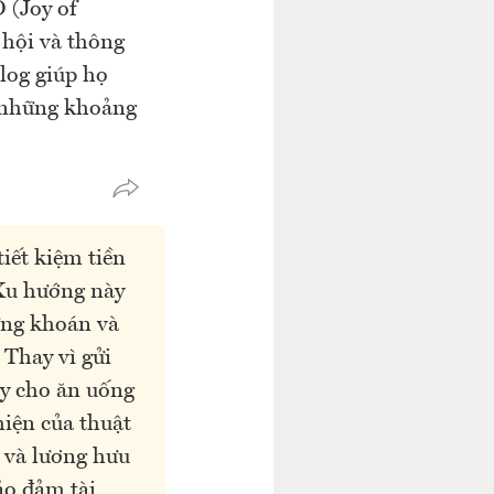
 (Joy of
 hội và thông
alog giúp họ
à những khoảng
iết kiệm tiền
 Xu hướng này
ứng khoán và
 Thay vì gửi
ày cho ăn uống
hiện của thuật
i và lương hưu
ảo đảm tài