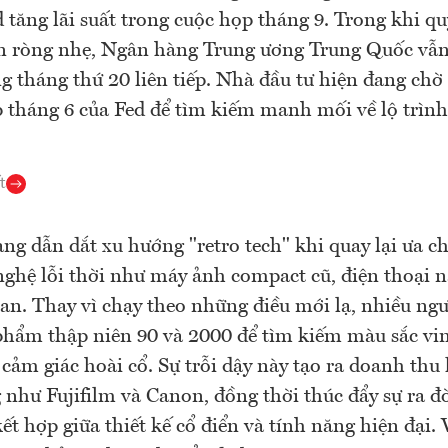
 tăng lãi suất trong cuộc họp tháng 9. Trong khi 
n ròng nhẹ, Ngân hàng Trung ương Trung Quốc vẫn
g tháng thứ 20 liên tiếp. Nhà đầu tư hiện đang chờ
 tháng 6 của Fed để tìm kiếm manh mối về lộ trình 
t
ng dẫn dắt xu hướng "retro tech" khi quay lại ưa ch
nghệ lỗi thời như máy ảnh compact cũ, điện thoại n
han. Thay vì chạy theo những điều mới lạ, nhiều ngư
phẩm thập niên 90 và 2000 để tìm kiếm màu sắc vi
 cảm giác hoài cổ. Sự trỗi dậy này tạo ra doanh thu
 như Fujifilm và Canon, đồng thời thúc đẩy sự ra đ
 kết hợp giữa thiết kế cổ điển và tính năng hiện đại.