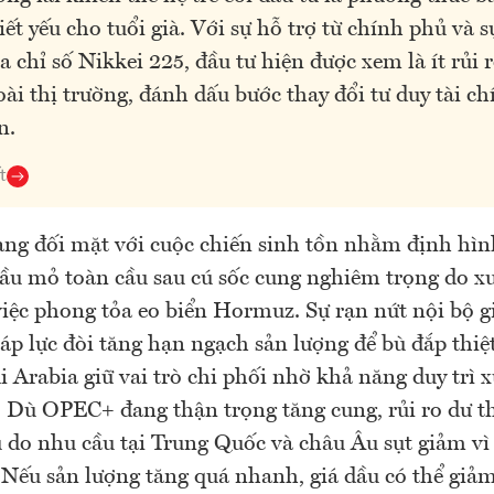
iết yếu cho tuổi già. Với sự hỗ trợ từ chính phủ và 
ủa chỉ số Nikkei 225, đầu tư hiện được xem là ít rủi 
ài thị trường, đánh dấu bước thay đổi tư duy tài chí
n.
t
g đối mặt với cuộc chiến sinh tồn nhằm định hình
ầu mỏ toàn cầu sau cú sốc cung nghiêm trọng do x
việc phong tỏa eo biển Hormuz. Sự rạn nứt nội bộ g
 áp lực đòi tăng hạn ngạch sản lượng để bù đắp thiệt
i Arabia giữ vai trò chi phối nhờ khả năng duy trì 
 Dù OPEC+ đang thận trọng tăng cung, rủi ro dư t
 do nhu cầu tại Trung Quốc và châu Âu sụt giảm vì
 Nếu sản lượng tăng quá nhanh, giá dầu có thể giả