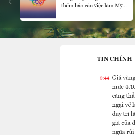
thềm báo cáo việc làm Mỹ,
SPDR Gold Trust mua ròng
mạnh
TIN CHÍNH
Giá vàng
0:44
mức 4.10
căng thẳ
ngại về 
duy trì l
giá của 
ngừa rủi