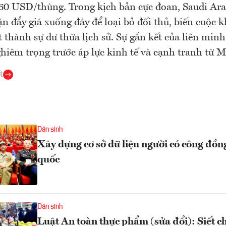
0 USD/thùng. Trong kịch bản cực đoan, Saudi Ara
n đẩy giá xuống đáy để loại bỏ đối thủ, biến cuộc
t thành sự dư thừa lịch sử. Sự gắn kết của liên minh
hiêm trọng trước áp lực kinh tế và cạnh tranh từ M
t
Dân sinh
Xây dựng cơ sở dữ liệu người có công đồn
quốc
Dân sinh
Luật An toàn thực phẩm (sửa đổi): Siết c