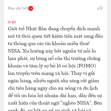
Đọc chi tiết
0:42
Giới trẻ Nhật Bản đang chuyển dịch mạnh
mẽ từ thói quen tiết kiệm tiền mặt sang đầu
tư thông qua các tài khoản miễn thuế
NISA. Xu hướng này bắt nguồn từ nỗi lo
lạm phát, sự bùng nổ của thị trường chứng
khoán và tâm lý sợ bỏ lỡ cơ hội (FOMO)
lan truyền trên mạng xã hội. Thay vì gửi
ngân hàng, nhiều người sẵn sàng cắt giảm
chi tiêu hàng ngày cho ăn uống và du lịch
để tối ưu hóa lợi nhuận dài hạn, dẫn đến sự
xuất hiện của thuật ngữ "nghèo NISA". Bên
cạnh đó, sự bất an về an sinh xã hội và