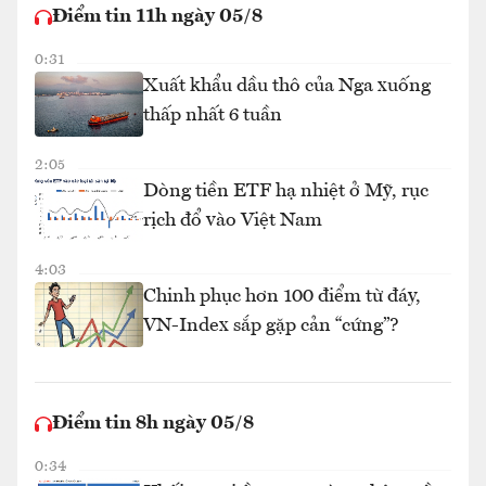
Điểm tin 11h ngày 05/8
0:31
Xuất khẩu dầu thô của Nga xuống
thấp nhất 6 tuần
2:05
Dòng tiền ETF hạ nhiệt ở Mỹ, rục
rịch đổ vào Việt Nam
4:03
Chinh phục hơn 100 điểm từ đáy,
VN-Index sắp gặp cản “cứng”?
Điểm tin 8h ngày 05/8
0:34