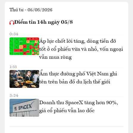
Thứ tư - 05/08/2026
Điểm tin 14h ngày 05/8
0:34
Áp lực chốt lời tăng, dòng tiền đỡ
tốt ở cổ phiếu vừa và nhỏ, vốn ngoại
vẫn mua ròng
1:55
Ẩm thực đường phố Việt Nam ghi
tên trên bản đồ du lịch thế giới
3:24
Doanh thu SpaceX tăng hơn 90%,
giá cổ phiếu vẫn lao dốc