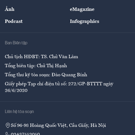
Sự kiện
Nhân lực
Ảnh
eMagazine
Đẹp +
An sinh
Podcast
Infographics
Giải trí
Y tế
Nhà
Ban Biên tập
Ẩm thực
Chủ tịch HĐBT: TS. Chử Văn Lâm
Tổng biên tập: Chử Thị Hạnh
Tổng thư ký tòa soạn: Đào Quang Bính
Giấy phép Tạp chí điện tử số: 272/GP-BTTTT ngày
26/6/2020
Liên hệ tòa soạn
Số 96-98 Hoàng Quốc Việt, Cầu Giấy, Hà Nội
02437552050