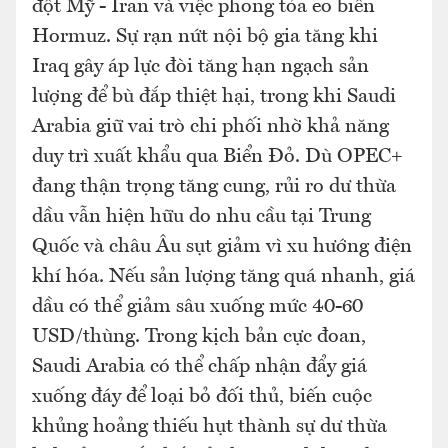
đột Mỹ - Iran và việc phong tỏa eo biển
Hormuz. Sự rạn nứt nội bộ gia tăng khi
Iraq gây áp lực đòi tăng hạn ngạch sản
lượng để bù đắp thiệt hại, trong khi Saudi
Arabia giữ vai trò chi phối nhờ khả năng
duy trì xuất khẩu qua Biển Đỏ. Dù OPEC+
đang thận trọng tăng cung, rủi ro dư thừa
dầu vẫn hiện hữu do nhu cầu tại Trung
Quốc và châu Âu sụt giảm vì xu hướng điện
khí hóa. Nếu sản lượng tăng quá nhanh, giá
dầu có thể giảm sâu xuống mức 40-60
USD/thùng. Trong kịch bản cực đoan,
Saudi Arabia có thể chấp nhận đẩy giá
xuống đáy để loại bỏ đối thủ, biến cuộc
khủng hoảng thiếu hụt thành sự dư thừa