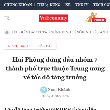
CHỨNG KHOÁN
TIÊU & DÙNG
XE
VNE TV
TECH CO
TIÊU ĐIỂM
ĐẦU TƯ
TÀI CHÍNH
KINH TẾ SỐ
KINH TẾ XANH
ĐỊA PHƯƠNG
ĐẦU TƯ
Hải Phòng đứng đầu nhóm 7
thành phố trực thuộc Trung ương
về tốc độ tăng trưởng
Nam Khánh
N
11:27, 08/07/2026
Tốc độ tăng trưởng GRDP 6 tháng đầu