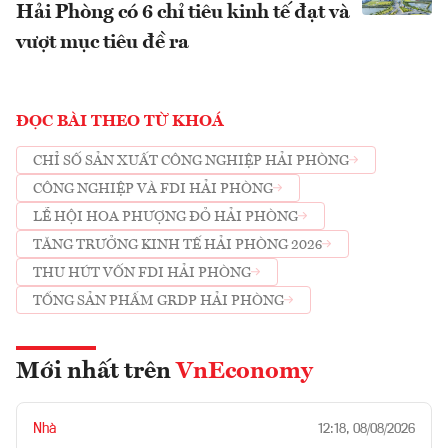
Hải Phòng có 6 chỉ tiêu kinh tế đạt và
vượt mục tiêu đề ra
ĐỌC BÀI THEO TỪ KHOÁ
CHỈ SỐ SẢN XUẤT CÔNG NGHIỆP HẢI PHÒNG
CÔNG NGHIỆP VÀ FDI HẢI PHÒNG
LỄ HỘI HOA PHƯỢNG ĐỎ HẢI PHÒNG
TĂNG TRƯỞNG KINH TẾ HẢI PHÒNG 2026
THU HÚT VỐN FDI HẢI PHÒNG
TỔNG SẢN PHẨM GRDP HẢI PHÒNG
Mới nhất trên
VnEconomy
Nhà
12:18, 08/08/2026