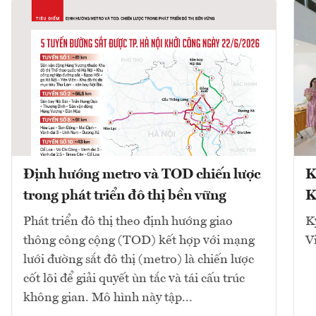
Định hướng metro và TOD chiến lược
K
trong phát triển đô thị bền vững
K
Phát triển đô thị theo định hướng giao
K
thông công cộng (TOD) kết hợp với mạng
V
lưới đường sắt đô thị (metro) là chiến lược
cốt lõi để giải quyết ùn tắc và tái cấu trúc
không gian. Mô hình này tập...