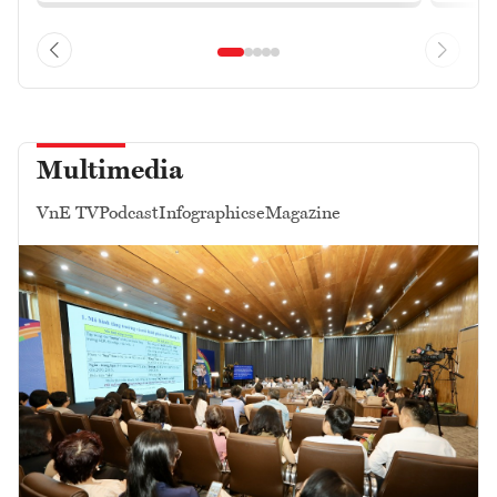
Multimedia
VnE TV
Podcast
Infographics
eMagazine