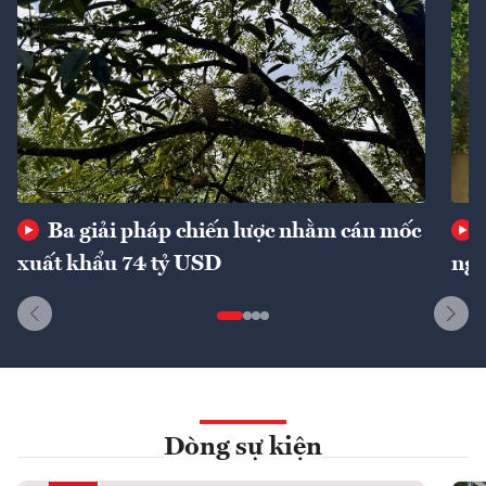
Ba giải pháp chiến lược nhằm cán mốc
xuất khẩu 74 tỷ USD
ngu
Dòng sự kiện