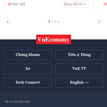
10
bài viết
Xem tất cả
2
1
2
3
4
Chứng khoán
Tiêu & Dùng
Xe
VnE TV
Tech Connect
English ++
Tất cả chuyên mục