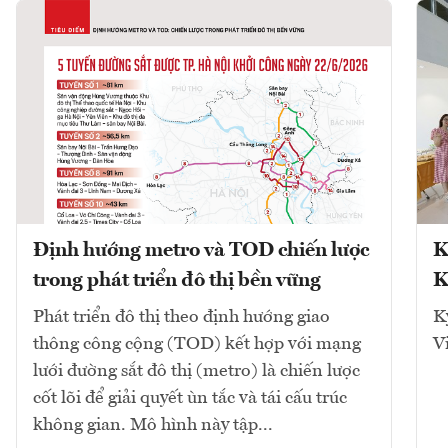
Định hướng metro và TOD chiến lược
K
trong phát triển đô thị bền vững
K
Phát triển đô thị theo định hướng giao
K
thông công cộng (TOD) kết hợp với mạng
V
lưới đường sắt đô thị (metro) là chiến lược
cốt lõi để giải quyết ùn tắc và tái cấu trúc
không gian. Mô hình này tập...