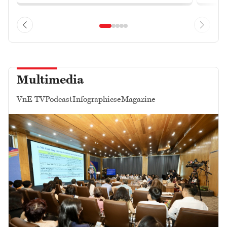
Multimedia
VnE TV
Podcast
Infographics
eMagazine