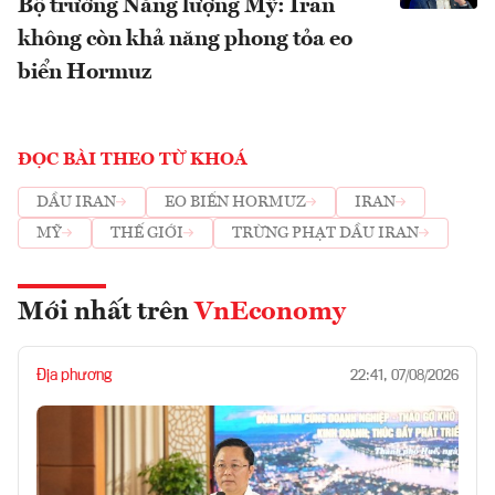
Bộ trưởng Năng lượng Mỹ: Iran
không còn khả năng phong tỏa eo
biển Hormuz
ĐỌC BÀI THEO TỪ KHOÁ
DẦU IRAN
EO BIỂN HORMUZ
IRAN
MỸ
THẾ GIỚI
TRỪNG PHẠT DẦU IRAN
Mới nhất trên
VnEconomy
Địa phương
22:41, 07/08/2026