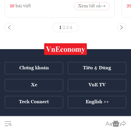
10
bài viết
Xem tất cả
2
1
2
3
4
Chứng khoán
Tiêu & Dùng
Xe
VnE TV
Tech Connect
English ++
Tất cả chuyên mục