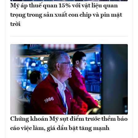
Mỹ áp thuế quan 15% với vật liệu quan
trọng trong sản xuất con chip và pin mặt
trời
Chứng khoán Mỹ sụt điểm trước thềm báo
cáo việc làm, giá dầu bật tăng mạnh