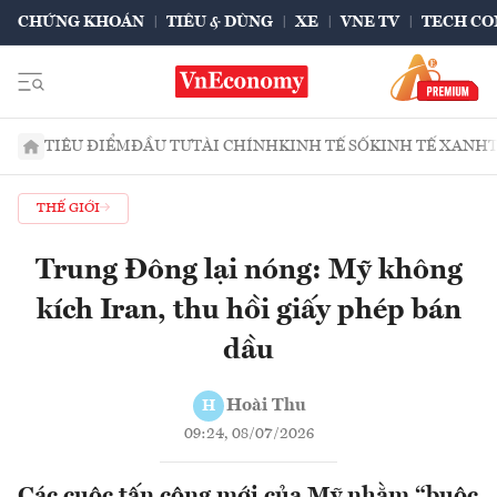
CHỨNG KHOÁN
TIÊU & DÙNG
XE
VNE TV
TECH CO
TIÊU ĐIỂM
ĐẦU TƯ
TÀI CHÍNH
KINH TẾ SỐ
KINH TẾ XANH
THẾ GIỚI
Trung Đông lại nóng: Mỹ không
kích Iran, thu hồi giấy phép bán
dầu
Hoài Thu
H
09:24, 08/07/2026
Các cuộc tấn công mới của Mỹ nhằm “buộc