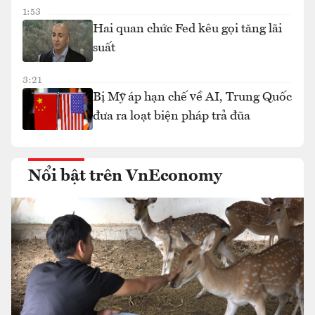
1:53
Hai quan chức Fed kêu gọi tăng lãi
suất
3:21
Bị Mỹ áp hạn chế về AI, Trung Quốc
đưa ra loạt biện pháp trả đũa
Nổi bật trên VnEconomy