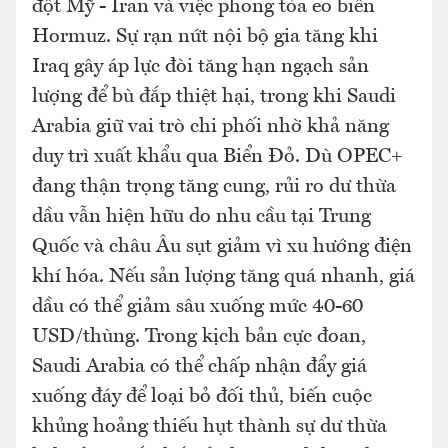
đột Mỹ - Iran và việc phong tỏa eo biển
Hormuz. Sự rạn nứt nội bộ gia tăng khi
Iraq gây áp lực đòi tăng hạn ngạch sản
lượng để bù đắp thiệt hại, trong khi Saudi
Arabia giữ vai trò chi phối nhờ khả năng
duy trì xuất khẩu qua Biển Đỏ. Dù OPEC+
đang thận trọng tăng cung, rủi ro dư thừa
dầu vẫn hiện hữu do nhu cầu tại Trung
Quốc và châu Âu sụt giảm vì xu hướng điện
khí hóa. Nếu sản lượng tăng quá nhanh, giá
dầu có thể giảm sâu xuống mức 40-60
USD/thùng. Trong kịch bản cực đoan,
Saudi Arabia có thể chấp nhận đẩy giá
xuống đáy để loại bỏ đối thủ, biến cuộc
khủng hoảng thiếu hụt thành sự dư thừa