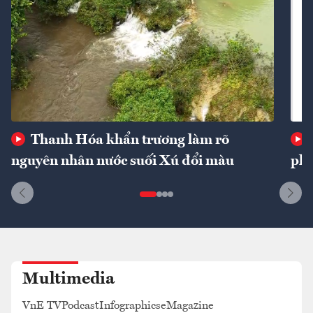
Thanh Hóa khẩn trương làm rõ
nguyên nhân nước suối Xú đổi màu
phí
Multimedia
VnE TV
Podcast
Infographics
eMagazine