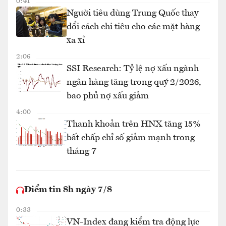
0:41
Người tiêu dùng Trung Quốc thay
đổi cách chi tiêu cho các mặt hàng
xa xỉ
2:06
SSI Research: Tỷ lệ nợ xấu ngành
ngân hàng tăng trong quý 2/2026,
bao phủ nợ xấu giảm
4:00
Thanh khoản trên HNX tăng 15%
bất chấp chỉ số giảm mạnh trong
tháng 7
Điểm tin 8h ngày 7/8
0:33
VN-Index đang kiểm tra động lực