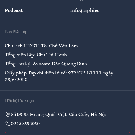
Đẹp +
An sinh
Podcast
Infographics
Giải trí
Y tế
Nhà
Ban Biên tập
Ẩm thực
Chủ tịch HĐBT: TS. Chử Văn Lâm
Tổng biên tập: Chử Thị Hạnh
Tổng thư ký tòa soạn: Đào Quang Bính
Giấy phép Tạp chí điện tử số: 272/GP-BTTTT ngày
26/6/2020
Liên hệ tòa soạn
Số 96-98 Hoàng Quốc Việt, Cầu Giấy, Hà Nội
02437552050