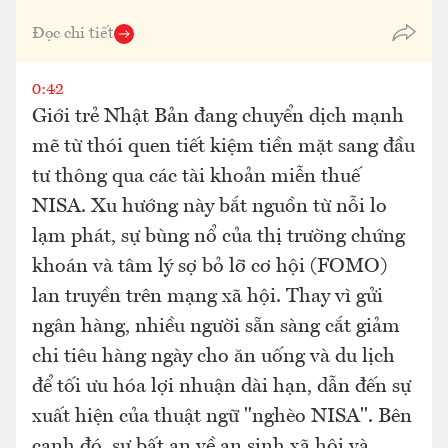
Đọc chi tiết
0:42
Giới trẻ Nhật Bản đang chuyển dịch mạnh
mẽ từ thói quen tiết kiệm tiền mặt sang đầu
tư thông qua các tài khoản miễn thuế
NISA. Xu hướng này bắt nguồn từ nỗi lo
lạm phát, sự bùng nổ của thị trường chứng
khoán và tâm lý sợ bỏ lỡ cơ hội (FOMO)
lan truyền trên mạng xã hội. Thay vì gửi
ngân hàng, nhiều người sẵn sàng cắt giảm
chi tiêu hàng ngày cho ăn uống và du lịch
để tối ưu hóa lợi nhuận dài hạn, dẫn đến sự
xuất hiện của thuật ngữ "nghèo NISA". Bên
cạnh đó, sự bất an về an sinh xã hội và