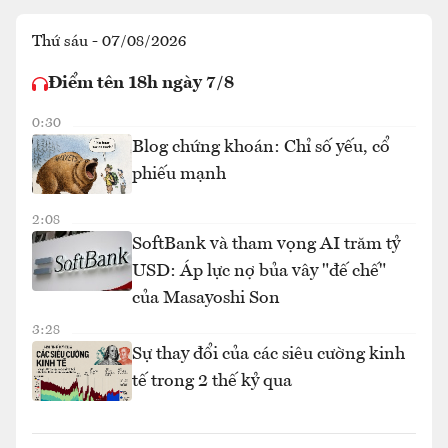
Thứ sáu - 07/08/2026
Điểm tên 18h ngày 7/8
0:30
Blog chứng khoán: Chỉ số yếu, cổ
phiếu mạnh
2:08
SoftBank và tham vọng AI trăm tỷ
USD: Áp lực nợ bủa vây "đế chế"
của Masayoshi Son
3:28
Sự thay đổi của các siêu cường kinh
tế trong 2 thế kỷ qua