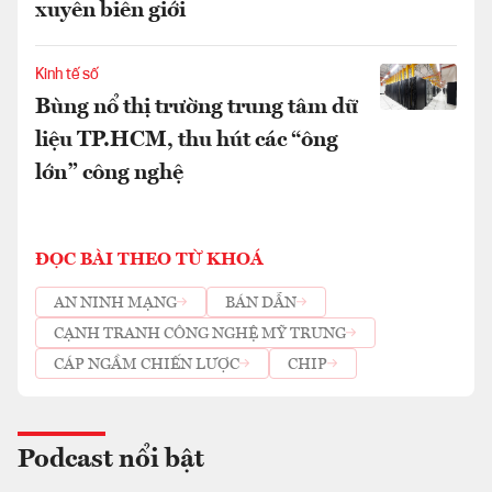
xuyên biên giới
Kinh tế số
Bùng nổ thị trường trung tâm dữ
liệu TP.HCM, thu hút các “ông
lớn” công nghệ
ĐỌC BÀI THEO TỪ KHOÁ
AN NINH MẠNG
BÁN DẪN
CẠNH TRANH CÔNG NGHỆ MỸ TRUNG
CÁP NGẦM CHIẾN LƯỢC
CHIP
Podcast nổi bật