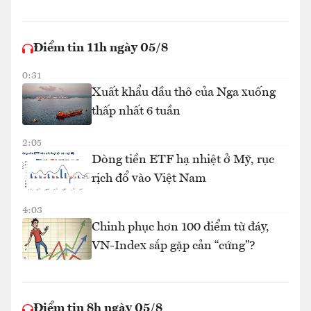
Điểm tin 11h ngày 05/8
0:31
Xuất khẩu dầu thô của Nga xuống
thấp nhất 6 tuần
2:05
Dòng tiền ETF hạ nhiệt ở Mỹ, rục
rịch đổ vào Việt Nam
4:03
Chinh phục hơn 100 điểm từ đáy,
VN-Index sắp gặp cản “cứng”?
Điểm tin 8h ngày 05/8