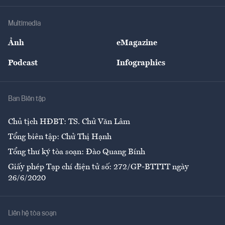
Khung pháp lý
Doanh nghiệp
Địa phương
Thị trường
Bảo hiểm
Multimedia
Sự kiện
Nhân lực
Ảnh
eMagazine
Đẹp +
An sinh
Podcast
Infographics
Giải trí
Y tế
Nhà
Ban Biên tập
Ẩm thực
Chủ tịch HĐBT: TS. Chử Văn Lâm
Tổng biên tập: Chử Thị Hạnh
Tổng thư ký tòa soạn: Đào Quang Bính
Giấy phép Tạp chí điện tử số: 272/GP-BTTTT ngày
26/6/2020
Liên hệ tòa soạn