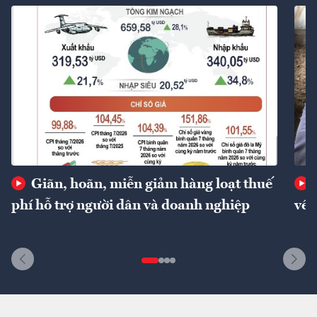
Giãn, hoãn, miễn giảm hàng loạt thuế
phí hỗ trợ người dân và doanh nghiệp
về 