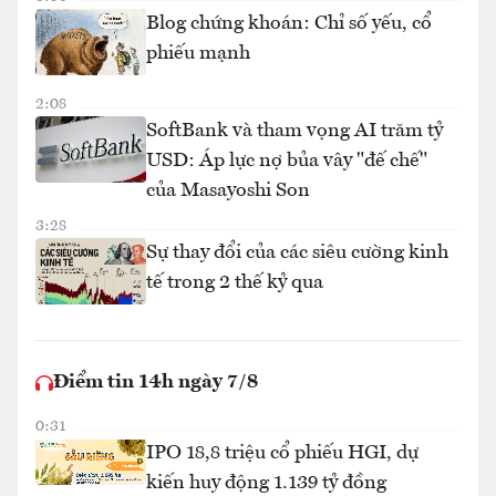
Blog chứng khoán: Chỉ số yếu, cổ
phiếu mạnh
2:08
SoftBank và tham vọng AI trăm tỷ
USD: Áp lực nợ bủa vây "đế chế"
của Masayoshi Son
3:28
Sự thay đổi của các siêu cường kinh
tế trong 2 thế kỷ qua
Điểm tin 14h ngày 7/8
0:31
IPO 18,8 triệu cổ phiếu HGI, dự
kiến huy động 1.139 tỷ đồng