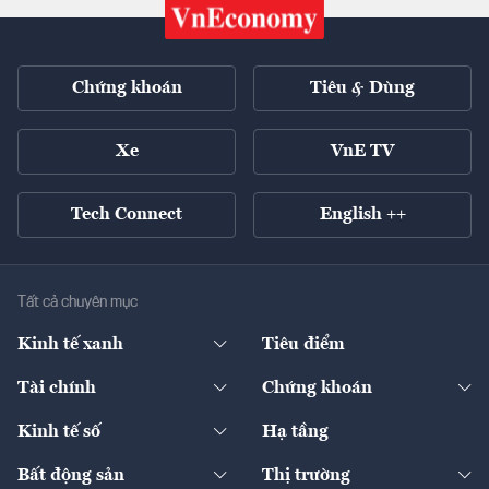
Chứng khoán
Tiêu & Dùng
Xe
VnE TV
Tech Connect
English ++
Tất cả chuyên mục
Kinh tế xanh
Tiêu điểm
Chuyển động xanh
Tài chính
Chứng khoán
Pháp lý
Ngân hàng
Doanh nghiệp niêm yết
Kinh tế số
Hạ tầng
Thương hiệu xanh
Thị trường vốn
Thị trường
Sản phẩm - Thị trường
Bất động sản
Thị trường
Diễn đàn