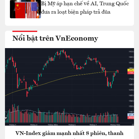
Bị Mỹ áp hạn chế về AI, Trung Quốc
đưa ra loạt biện pháp trả đũa
Nổi bật trên VnEconomy
VN-Index giảm mạnh nhất 8 phiên, thanh