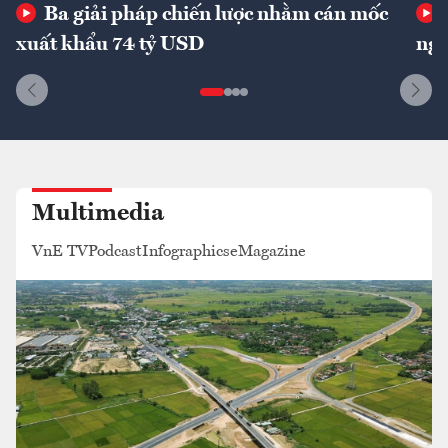
Ba giải pháp chiến lược nhằm cán mốc
xuất khẩu 74 tỷ USD
ngu
Multimedia
VnE TV
Podcast
Infographics
eMagazine