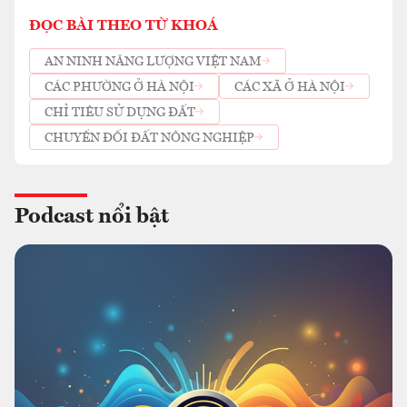
ĐỌC BÀI THEO TỪ KHOÁ
AN NINH NĂNG LƯỢNG VIỆT NAM
CÁC PHƯỜNG Ở HÀ NỘI
CÁC XÃ Ở HÀ NỘI
CHỈ TIÊU SỬ DỤNG ĐẤT
CHUYỂN ĐỔI ĐẤT NÔNG NGHIỆP
Podcast nổi bật