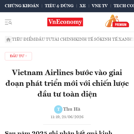
CHỨNG KHOÁN
TIÊU & DÙNG
XE
VNE TV
TECH CO
TIÊU ĐIỂM
ĐẦU TƯ
TÀI CHÍNH
KINH TẾ SỐ
KINH TẾ XANH
ĐẦU TƯ
Vietnam Airlines bước vào giai
đoạn phát triển mới với chiến lược
đầu tư toàn diện
Thu Hà
T
11:19, 25/06/2026
Sau năm 2025 ghi nhận kết quả kinh