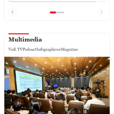
Multimedia
VnE TV
Podcast
Infographics
eMagazine