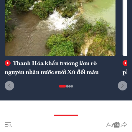
Thanh Hóa khẩn trương làm rõ
nguyên nhân nước suối Xú đổi màu
phí
Dòng sự kiện