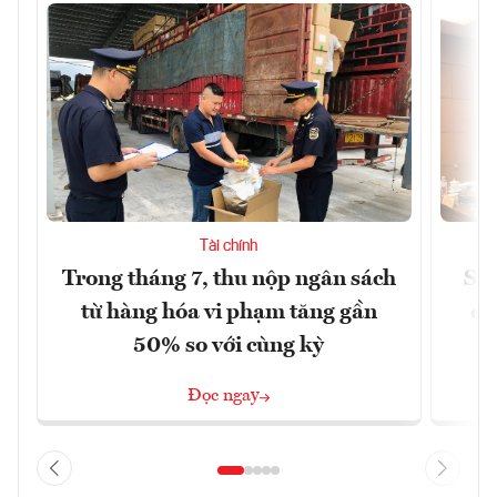
Tài chính
Trong tháng 7, thu nộp ngân sách
Sửa
từ hàng hóa vi phạm tăng gần
ca
50% so với cùng kỳ
Đọc ngay