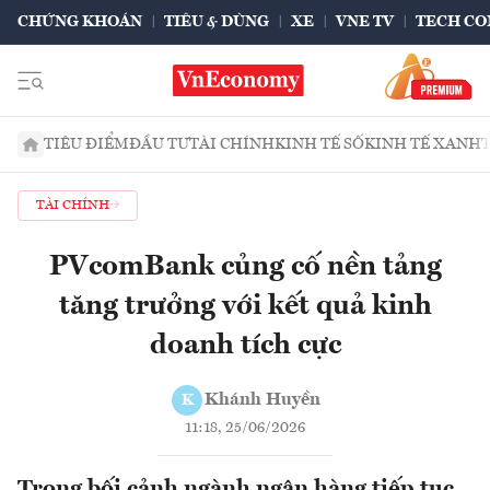
CHỨNG KHOÁN
TIÊU & DÙNG
XE
VNE TV
TECH CO
TIÊU ĐIỂM
ĐẦU TƯ
TÀI CHÍNH
KINH TẾ SỐ
KINH TẾ XANH
TÀI CHÍNH
PVcomBank củng cố nền tảng
tăng trưởng với kết quả kinh
doanh tích cực
Khánh Huyền
K
11:18, 25/06/2026
Trong bối cảnh ngành ngân hàng tiếp tục