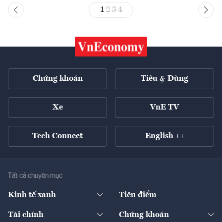
1
2
3
4
Chứng khoán
Tiêu & Dùng
Xe
VnE TV
Tech Connect
English ++
Tất cả chuyên mục
Kinh tế xanh
Tiêu điểm
Chuyển động xanh
Tài chính
Chứng khoán