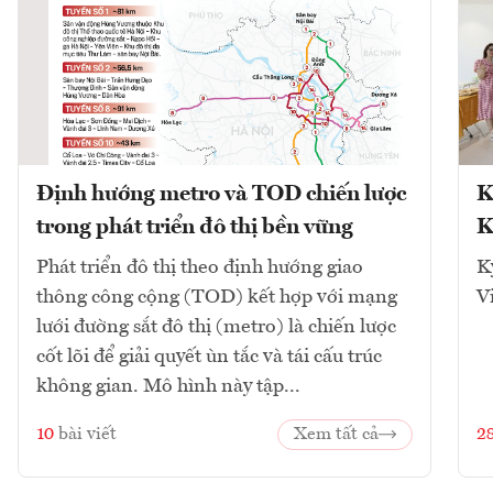
Định hướng metro và TOD chiến lược
K
trong phát triển đô thị bền vững
K
Phát triển đô thị theo định hướng giao
K
thông công cộng (TOD) kết hợp với mạng
V
lưới đường sắt đô thị (metro) là chiến lược
cốt lõi để giải quyết ùn tắc và tái cấu trúc
không gian. Mô hình này tập...
10
bài viết
Xem tất cả
2