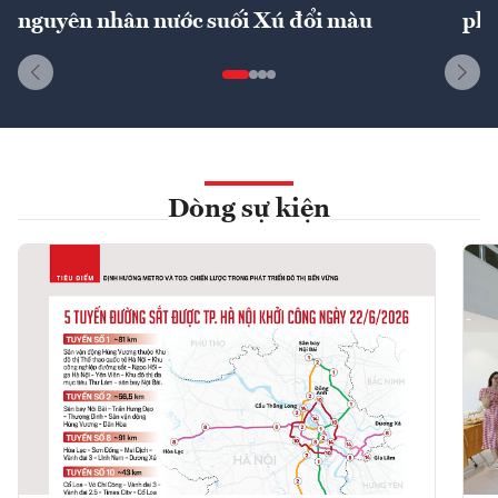
nguyên nhân nước suối Xú đổi màu
phí
Dòng sự kiện