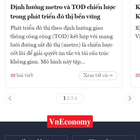
Định hướng metro và TOD chiến lược
K
trong phát triển đô thị bền vững
K
Phát triển đô thị theo định hướng giao
K
thông công cộng (TOD) kết hợp với mạng
V
lưới đường sắt đô thị (metro) là chiến lược
cốt lõi để giải quyết ùn tắc và tái cấu trúc
không gian. Mô hình này tập...
10
bài viết
Xem tất cả
2
1
2
3
4