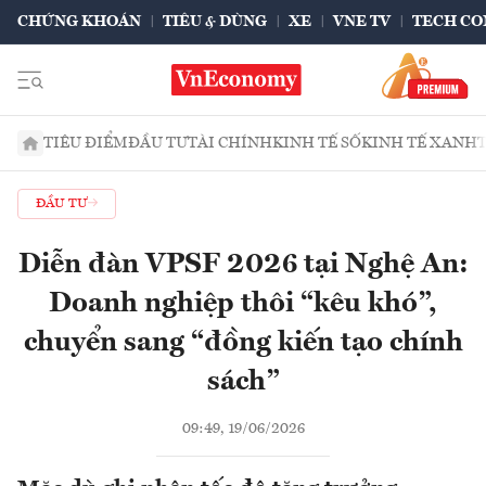
CHỨNG KHOÁN
TIÊU & DÙNG
XE
VNE TV
TECH CO
TIÊU ĐIỂM
ĐẦU TƯ
TÀI CHÍNH
KINH TẾ SỐ
KINH TẾ XANH
ĐẦU TƯ
Diễn đàn VPSF 2026 tại Nghệ An:
Doanh nghiệp thôi “kêu khó”,
chuyển sang “đồng kiến tạo chính
sách”
09:49, 19/06/2026