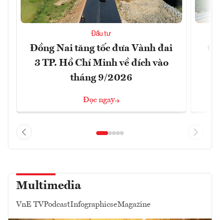
Đầu tư
Đồng Nai tăng tốc đưa Vành đai
Ca
3 TP. Hồ Chí Minh về đích vào
T
tháng 9/2026
Đọc ngay
Multimedia
VnE TV
Podcast
Infographics
eMagazine