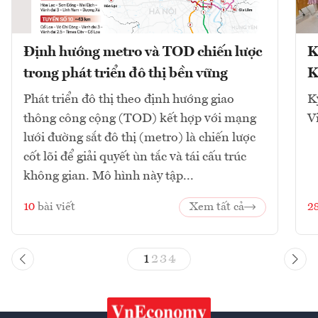
Định hướng metro và TOD chiến lược
K
trong phát triển đô thị bền vững
K
Phát triển đô thị theo định hướng giao
K
thông công cộng (TOD) kết hợp với mạng
V
lưới đường sắt đô thị (metro) là chiến lược
cốt lõi để giải quyết ùn tắc và tái cấu trúc
không gian. Mô hình này tập...
10
bài viết
Xem tất cả
2
1
2
3
4