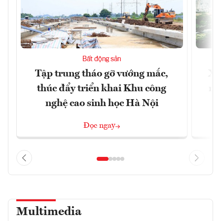
Bất động sản
Tập trung tháo gỡ vướng mắc,
Xâ
thúc đẩy triển khai Khu công
nâ
nghệ cao sinh học Hà Nội
Đọc ngay
Multimedia