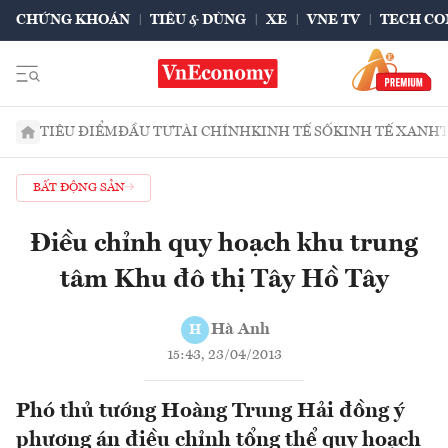
CHỨNG KHOÁN
TIÊU & DÙNG
XE
VNE TV
TECH CO
TIÊU ĐIỂM
ĐẦU TƯ
TÀI CHÍNH
KINH TẾ SỐ
KINH TẾ XANH
BẤT ĐỘNG SẢN
Điều chỉnh quy hoạch khu trung
tâm Khu đô thị Tây Hồ Tây
Hà Anh
H
15:43, 23/04/2013
Phó thủ tướng Hoàng Trung Hải đồng ý
phương án điều chỉnh tổng thể quy hoạch