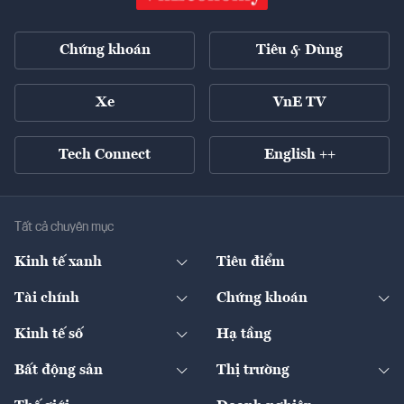
Chứng khoán
Tiêu & Dùng
Xe
VnE TV
Tech Connect
English ++
Tất cả chuyên mục
Kinh tế xanh
Tiêu điểm
Chuyển động xanh
Tài chính
Chứng khoán
Pháp lý
Ngân hàng
Doanh nghiệp niêm yết
Kinh tế số
Hạ tầng
Thương hiệu xanh
Thị trường vốn
Thị trường
Sản phẩm - Thị trường
Bất động sản
Thị trường
Diễn đàn
Thuế
Đầu tư
Tài sản số
Chính sách
Xuất nhập khẩu