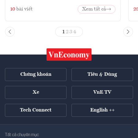
10
bài viết
Xem tất cả
2
1
2
3
4
Chứng khoán
Tiêu & Dùng
Xe
VnE TV
Tech Connect
English ++
Tất cả chuyên mục