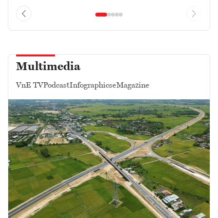
Multimedia
VnE TV
Podcast
Infographics
eMagazine