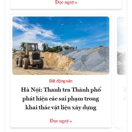
Đọc ngay
Bất động sản
Hà Nội: Thanh tra Thành phố
Hà
phát hiện các sai phạm trong
đặc
khai thác vật liệu xây dựng
Đọc ngay