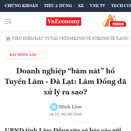
CHỨNG KHOÁN
TIÊU & DÙNG
XE
VNE TV
TECH CO
TIÊU ĐIỂM
ĐẦU TƯ
TÀI CHÍNH
KINH TẾ SỐ
KINH TẾ XANH
BẤT ĐỘNG SẢN
Doanh nghiệp “băm nát” hồ
Tuyền Lâm - Đà Lạt: Lâm Đồng đã
xử lý ra sao?
Minh Lâm
M
14:27, 06/09/2019
UBND tỉnh Lâm Đồng vừa có báo cáo gửi