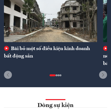
Bãi bỏ một số điều kiện kinh doanh
bất động sản
nôn
bất
Dòng sự kiện