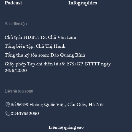
Podcast
Infographics
Giải trí
Y tế
Nhà
Ban Biên tập
Ẩm thực
Chủ tịch HĐBT: TS. Chử Văn Lâm
Tổng biên tập: Chử Thị Hạnh
Tổng thư ký tòa soạn: Đào Quang Bính
Giấy phép Tạp chí điện tử số: 272/GP-BTTTT ngày
26/6/2020
Liên hệ tòa soạn
Số 96-98 Hoàng Quốc Việt, Cầu Giấy, Hà Nội
02437552050
Liên hệ quảng cáo