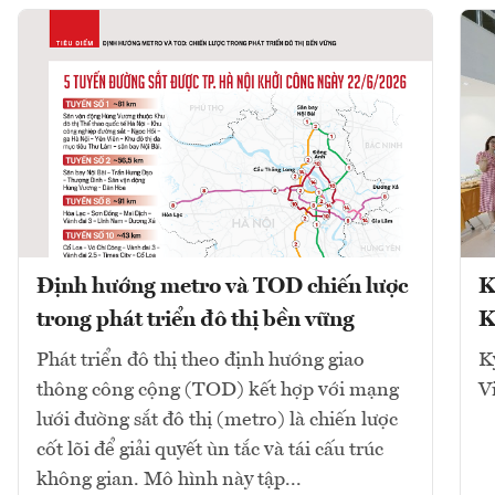
Định hướng metro và TOD chiến lược
K
trong phát triển đô thị bền vững
K
Phát triển đô thị theo định hướng giao
K
thông công cộng (TOD) kết hợp với mạng
V
lưới đường sắt đô thị (metro) là chiến lược
cốt lõi để giải quyết ùn tắc và tái cấu trúc
không gian. Mô hình này tập...