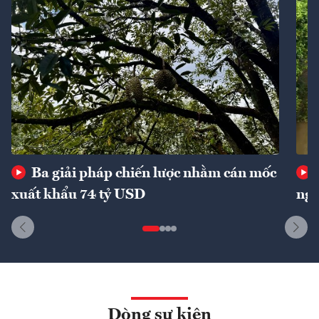
Ba giải pháp chiến lược nhằm cán mốc
xuất khẩu 74 tỷ USD
ngu
Dòng sự kiện