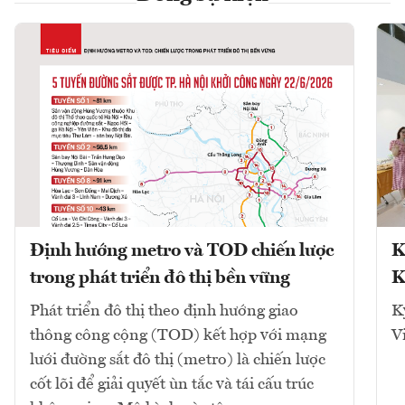
Định hướng metro và TOD chiến lược
K
trong phát triển đô thị bền vững
K
Phát triển đô thị theo định hướng giao
K
thông công cộng (TOD) kết hợp với mạng
V
lưới đường sắt đô thị (metro) là chiến lược
cốt lõi để giải quyết ùn tắc và tái cấu trúc