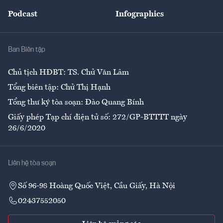
Đẹp +
An sinh
Podcast
Infographics
Giải trí
Y tế
Nhà
Ban Biên tập
Ẩm thực
Chủ tịch HĐBT: TS. Chử Văn Lâm
Tổng biên tập: Chử Thị Hạnh
Tổng thư ký tòa soạn: Đào Quang Bính
Giấy phép Tạp chí điện tử số: 272/GP-BTTTT ngày
26/6/2020
Liên hệ tòa soạn
Số 96-98 Hoàng Quốc Việt, Cầu Giấy, Hà Nội
02437552050