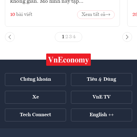
không gian. Mô hình này tập...
10
bài viết
Xem tất cả
2
1
2
3
4
Chứng khoán
Tiêu & Dùng
Xe
VnE TV
Tech Connect
English ++