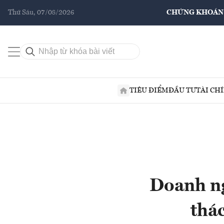
Thứ Sáu, 07/08/2026
CHỨNG KHOÁN
TIÊU ĐIỂM
ĐẦU TƯ
TÀI CH
Doanh ng
thác