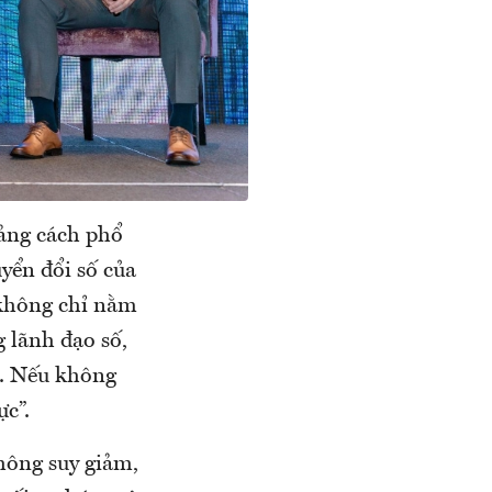
oảng cách phổ
yển đổi số của
 không chỉ nằm
 lãnh đạo số,
ự. Nếu không
ực”.
không suy giảm,