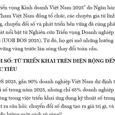
Triển vọng Kinh doanh Việt Nam 2025” do Ngân hà
am Việt Nam đồng tổ chức, các chuyên gia từ lĩnh
g, chuyển đổi số và phát triển bền vững đã cùng ph
sát nổi bật từ Nghiên cứu Triển vọng Doanh nghi
 (UOB BOS 2025). Từ đó, họ gợi mở những hướng 
vững vàng trước làn sóng thay đổi toàn cầu.
 SỐ: TỪ TRIỂN KHAI TRÊN DIỆN RỘNG ĐẾ
C TIÊU
 2025, gần 90% doanh nghiệp Việt Nam dự định t
i số trong năm 2025, nhưng chỉ 65% doanh nghiệp 
ông trong việc triển khai ứng dụng kỹ thuật số tro
t ra câu hỏi: chuyển đổi số đang tạo ra giá trị gì, và
 đo lường một cách rõ ràng?