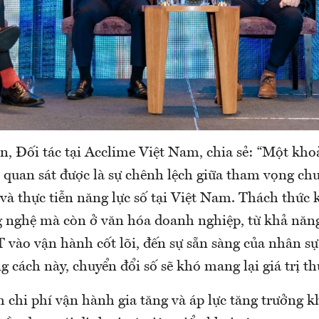
n, Đối tác tại Acclime Việt Nam, chia sẻ: “Một kh
 quan sát được là sự chênh lệch giữa tham vọng chu
và thực tiễn năng lực số tại Việt Nam. Thách thức
g nghệ mà còn ở văn hóa doanh nghiệp, từ khả năng
 vào vận hành cốt lõi, đến sự sẵn sàng của nhân s
 cách này, chuyển đổi số sẽ khó mang lại giá trị th
 chi phí vận hành gia tăng và áp lực tăng trưởng 