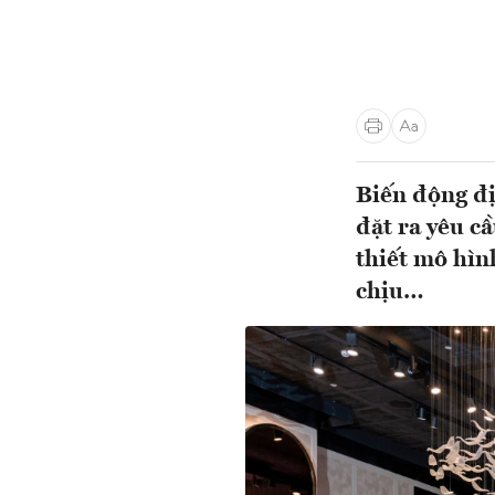
Biến động đị
đặt ra yêu c
thiết mô hìn
chịu…