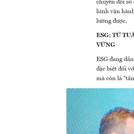
chuyển đổi số 
hình vận hành
lường được.
ESG: TỪ TU
VỮNG
ESG đang dần 
đặc biệt đối v
mà còn là “tấm