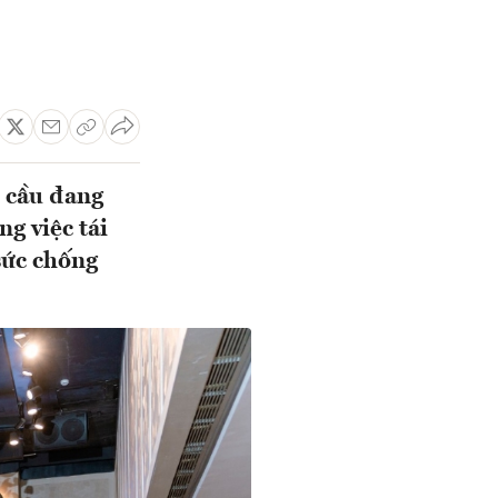
n cầu đang
g việc tái
sức chống