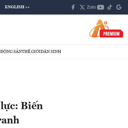
ENGLISH ++
 ĐỘNG SẢN
THẾ GIỚI
DÂN SINH
lực: Biến
tranh