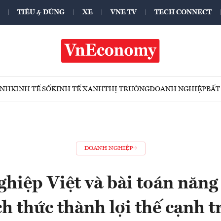
TIÊU & DÙNG
XE
VNE TV
TECH CONNECT
ÍNH
KINH TẾ SỐ
KINH TẾ XANH
THỊ TRƯỜNG
DOANH NGHIỆP
BẤT
DOANH NGHIỆP
hiệp Việt và bài toán năng 
h thức thành lợi thế cạnh 