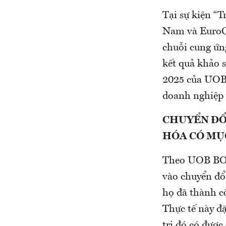
Tại sự kiện “
Nam và EuroCh
chuỗi cung ứn
kết quả khảo 
2025 của UOB
doanh nghiệp 
CHUYỂN ĐỔI
HÓA CÓ MỤ
Theo UOB BOS
vào chuyển đổ
họ đã thành c
Thực tế này đặ
trị đó có được