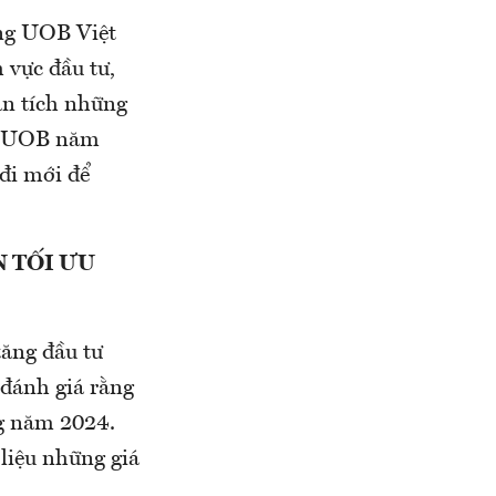
ng UOB Việt
 vực đầu tư,
ân tích những
ệp UOB năm
đi mới để
N TỐI ƯU
ăng đầu tư
đánh giá rằng
ng năm 2024.
 liệu những giá