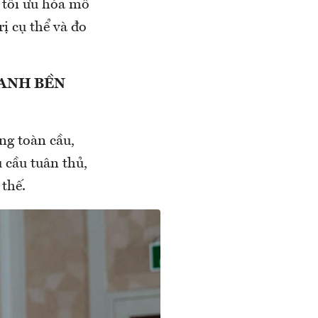
g tối ưu hóa mô
ị cụ thể và đo
RANH BỀN
ng toàn cầu,
 cầu tuân thủ,
 thế.