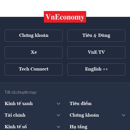
Chứng khoán
Tiêu & Dùng
Xe
VnE TV
Tech Connect
English ++
Tất cả chuyên mục
Kinh tế xanh
Tiêu điểm
Chuyển động xanh
Tài chính
Chứng khoán
Pháp lý
Ngân hàng
Doanh nghiệp niêm yết
Kinh tế số
Hạ tầng