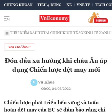
CHỨNG KHOÁN
TIÊU & DÙNG
XE
VNE TV
TECH CO
TIÊU ĐIỂM
ĐẦU TƯ
TÀI CHÍNH
KINH TẾ SỐ
KINH TẾ XANH
THỊ TRƯỜNG
Đón đầu xu hướng khi châu Âu áp
dụng Chiến lược dệt may mới
Vũ Khuê
V
06:00, 24/08/2022
Chiến lược phát triển bền vững và tuần
hoàn dệt may của EU sẽ đảm bảo rằng chỉ