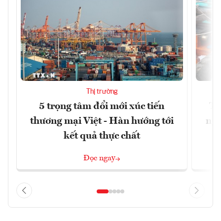
Thị trường
5 trọng tâm đổi mới xúc tiến
Th
thương mại Việt - Hàn hướng tới
ngh
kết quả thực chất
Đọc ngay