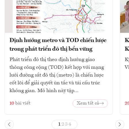
Định hướng metro và TOD chiến lược
K
trong phát triển đô thị bền vững
K
Phát triển đô thị theo định hướng giao
K
thông công cộng (TOD) kết hợp với mạng
V
lưới đường sắt đô thị (metro) là chiến lược
cốt lõi để giải quyết ùn tắc và tái cấu trúc
không gian. Mô hình này tập...
10
bài viết
Xem tất cả
2
1
2
3
4