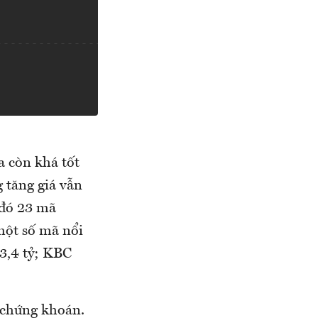
 còn khá tốt
 tăng giá vẫn
 đó 23 mã
một số mã nổi
93,4 tỷ; KBC
 chứng khoán.