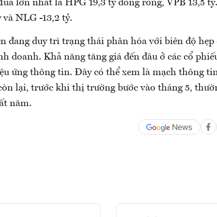
Mua lớn nhất là HPG 19,3 tỷ đồng ròng, VPB 13,5 tỷ
ỷ và NLG -13,2 tỷ.
n đang duy trì trạng thái phân hóa với biên độ hẹp
nh doanh. Khả năng tăng giá đến đâu ở các cổ phiế
iệu ứng thông tin. Đây có thể xem là mạch thông ti
òn lại, trước khi thị trường bước vào tháng 5, thườ
ất năm.