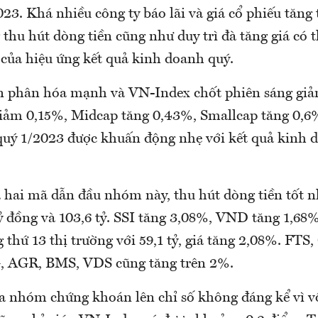
23. Khá nhiều công ty báo lãi và giá cổ phiếu tăng
thu hút dòng tiền cũng như duy trì đà tăng giá có t
của hiệu ứng kết quả kinh doanh quý.
n phân hóa mạnh và VN-Index chốt phiên sáng gi
iảm 0,15%, Midcap tăng 0,43%, Smallcap tăng 0,6
 quý 1/2023 được khuấn động nhẹ với kết quả kinh
 hai mã dẫn đầu nhóm này, thu hút dòng tiền tốt n
ỷ đồng và 103,6 tỷ. SSI tăng 3,08%, VND tăng 1,68%
thứ 13 thị trường với 59,1 tỷ, giá tăng 2,08%. FTS
, AGR, BMS, VDS cũng tăng trên 2%.
 nhóm chứng khoán lên chỉ số không đáng kể vì v