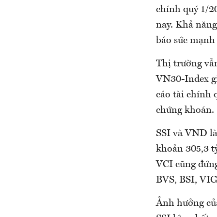
chính quý 1/20
nay. Khả năng 
báo sức mạnh 
Thị trường vẫ
VN30-Index g
cáo tài chính
chứng khoán.
SSI và VND là
khoản 305,3 t
VCI cũng đứng 
BVS, BSI, VIG
Ảnh hưởng của