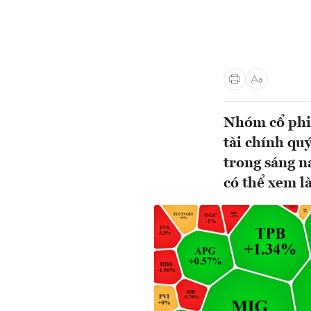
Nhóm cổ phiế
tài chính qu
trong sáng n
có thể xem l