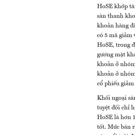
HoSE khớp tăn
sàn thanh kho
khoản hàng đầu
có 5 mã giảm
HoSE, trong đ
gương mặt kh
khoản ở nhóm 
khoản ở nhóm 
cổ phiếu giảm 
Khối ngoại sá
tuyệt đối chỉ 
HoSE là hơn 1
tốt. Mức bán 