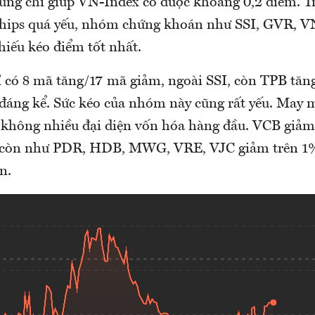
cũng chỉ giúp VN-Index có được khoảng 0,2 điểm. T
chips quá yếu, nhóm chứng khoán như SSI, GVR, 
phiếu kéo điểm tốt nhất.
 có 8 mã tăng/17 mã giảm, ngoài SSI, còn TPB tă
 đáng kể. Sức kéo của nhóm này cũng rất yếu. May
 không nhiều đại diện vốn hóa hàng đầu. VCB giảm
, còn như PDR, HDB, MWG, VRE, VJC giảm trên 1
n.