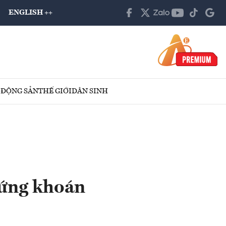
ENGLISH ++
 ĐỘNG SẢN
THẾ GIỚI
DÂN SINH
hứng khoán