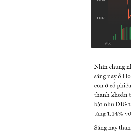
Nhìn chung nh
sáng nay ở Ho
còn ở cổ phiế
thanh khoản t
bật như DIG tă
tăng 1,44% với
Sáng nay than