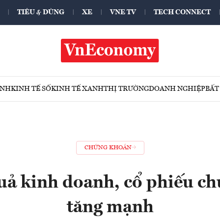
TIÊU & DÙNG
XE
VNE TV
TECH CONNECT
ÍNH
KINH TẾ SỐ
KINH TẾ XANH
THỊ TRƯỜNG
DOANH NGHIỆP
BẤT
CHỨNG KHOÁN
uả kinh doanh, cổ phiếu c
tăng mạnh