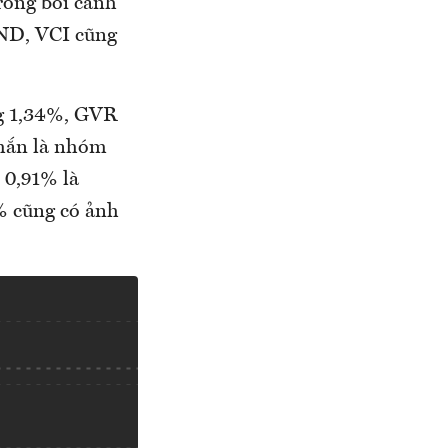
rong bối cảnh
VND, VCI cũng
ng 1,34%, GVR
 mắn là nhóm
 0,91% là
% cũng có ảnh