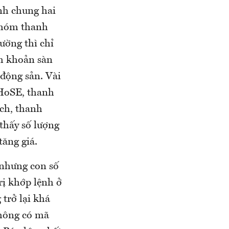
nh chung hai
 nhóm thanh
ường thì chỉ
h khoản sàn
 động sản. Vài
HoSE, thanh
ch, thanh
thấy số lượng
tăng giá.
 nhưng con số
trị khớp lệnh ở
trở lại khá
không có mã