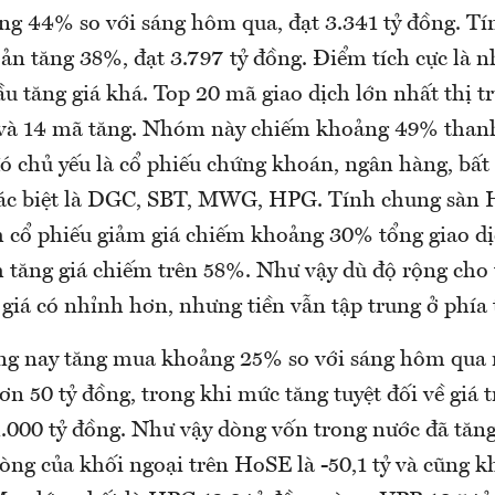
g 44% so với sáng hôm qua, đạt 3.341 tỷ đồng. Tí
ản tăng 38%, đạt 3.797 tỷ đồng. Điểm tích cực là
 tăng giá khá. Top 20 mã giao dịch lớn nhất thị tr
 và 14 mã tăng. Nhóm này chiếm khoảng 49% than
ó chủ yếu là cổ phiếu chứng khoán, ngân hàng, bất
ác biệt là DGC, SBT, MWG, HPG. Tính chung sàn 
cổ phiếu giảm giá chiếm khoảng 30% tổng giao dị
tăng giá chiếm trên 58%. Như vậy dù độ rộng cho 
giá có nhỉnh hơn, nhưng tiền vẫn tập trung ở phía 
ng nay tăng mua khoảng 25% so với sáng hôm qua
hơn 50 tỷ đồng, trong khi mức tăng tuyệt đối về giá 
.000 tỷ đồng. Như vậy dòng vốn trong nước đã tăng 
ròng của khối ngoại trên HoSE là -50,1 tỷ và cũng 