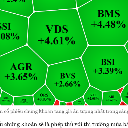
 cổ phiếu chứng khoán tăng giá ấn tượng nhất trong sáng
 chứng khoán sẽ là phép thử với thị trường mùa bá