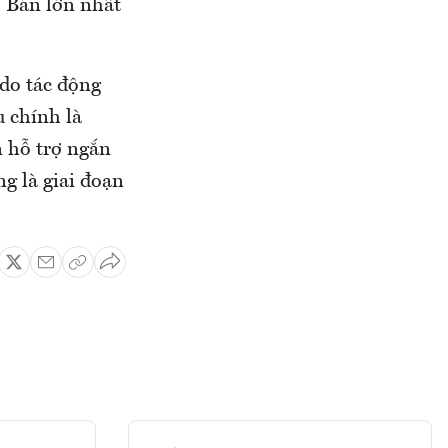
. Bán lớn nhất
 do tác động
u chính là
n hỗ trợ ngắn
ng là giai đoạn