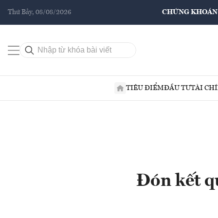
Thứ Bảy, 08/08/2026
CHỨNG KHOÁN
TIÊU ĐIỂM
ĐẦU TƯ
TÀI CH
Đón kết q