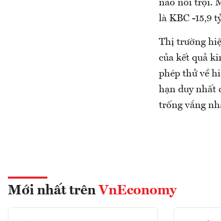
nào nổi trội. 
là KBC -15,9 t
Thị trường hiệ
của kết quả ki
phép thử về h
hạn duy nhất c
trống vắng nh
Mới nhất trên
VnEconomy