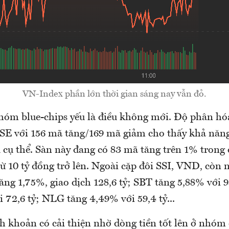
VN-Index phần lớn thời gian sáng nay vẫn đỏ.
óm blue-chips yếu là điều không mới. Độ phân hóa
SE với 156 mã tăng/169 mã giảm cho thấy khả năng
u cụ thể. Sàn này đang có 83 mã tăng trên 1% trong
ừ 10 tỷ đồng trở lên. Ngoài cặp đôi SSI, VND, còn 
ng 1,75%, giao dịch 128,6 tỷ; SBT tăng 5,88% với 
 72,6 tỷ; NLG tăng 4,49% với 59,4 tỷ...
h khoản có cải thiện nhờ dòng tiền tốt lên ở nhóm