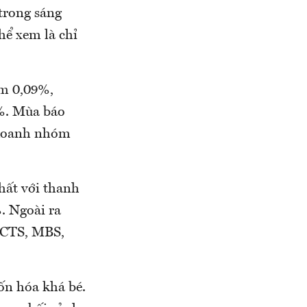
 trong sáng
hể xem là chỉ
ảm 0,09%,
%. Mùa báo
 doanh nhóm
hất với thanh
. Ngoài ra
, CTS, MBS,
ốn hóa khá bé.