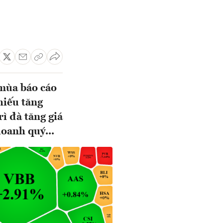
 mùa báo cáo
hiếu tăng
ì đà tăng giá
doanh quý...