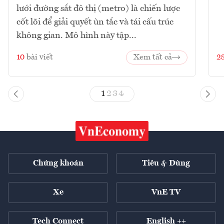
lưới đường sắt đô thị (metro) là chiến lược
cốt lõi để giải quyết ùn tắc và tái cấu trúc
không gian. Mô hình này tập...
10
bài viết
Xem tất cả
2
1
2
3
4
Chứng khoán
Tiêu & Dùng
Xe
VnE TV
Tech Connect
English ++