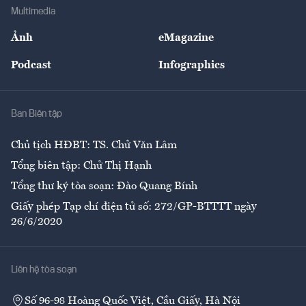
Địa phương
Thị trường
Bảo hiểm
Multimedia
Sự kiện
Nhân lực
Ảnh
eMagazine
Đẹp +
An sinh
Podcast
Infographics
Giải trí
Y tế
Nhà
Ban Biên tập
Ẩm thực
Chủ tịch HĐBT: TS. Chử Văn Lâm
Tổng biên tập: Chử Thị Hạnh
Tổng thư ký tòa soạn: Đào Quang Bính
Giấy phép Tạp chí điện tử số: 272/GP-BTTTT ngày
26/6/2020
Liên hệ tòa soạn
Số 96-98 Hoàng Quốc Việt, Cầu Giấy, Hà Nội