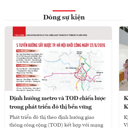
Dòng sự kiện
Định hướng metro và TOD chiến lược
K
trong phát triển đô thị bền vững
K
Phát triển đô thị theo định hướng giao
K
thông công cộng (TOD) kết hợp với mạng
V