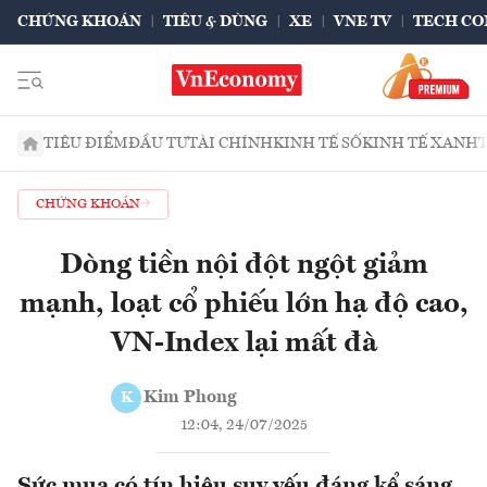
CHỨNG KHOÁN
TIÊU & DÙNG
XE
VNE TV
TECH CO
TIÊU ĐIỂM
ĐẦU TƯ
TÀI CHÍNH
KINH TẾ SỐ
KINH TẾ XANH
CHỨNG KHOÁN
Dòng tiền nội đột ngột giảm
mạnh, loạt cổ phiếu lớn hạ độ cao,
VN-Index lại mất đà
Kim Phong
K
12:04, 24/07/2025
Sức mua có tín hiệu suy yếu đáng kể sáng