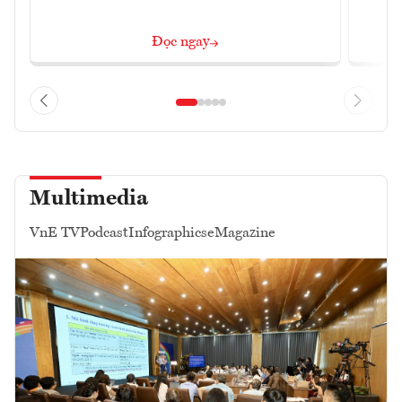
Đọc ngay
Multimedia
VnE TV
Podcast
Infographics
eMagazine