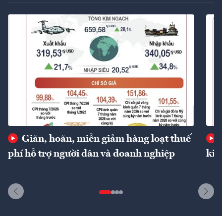
Giãn, hoãn, miễn giảm hàng loạt thuế
phí hỗ trợ người dân và doanh nghiệp
kin