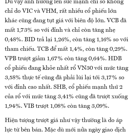
Dù vậy ảnh hưởng lên sức mạnh chỉ số không
chỉ do VIC và VHM, rất nhiều cổ phiếu lớn
khác cũng đang tụt giá với biên độ lớn. VCB đã
mất 1,73% so với đỉnh và chỉ còn tăng nhẹ
0,48%. BID trả lại 1,26%, còn tăng 1,16% so với
tham chiếu. TCB để mất 1,4%, còn tăng 0,29%.
VPB trượt giảm 1,67% còn tăng 0,64%. HDB
cổ phiếu đang khỏe nhất rổ VN30 với mức tăng
3,58% thực tế cũng đã phải lùi lại tới 3,17% so
với đỉnh cao nhất. SHB, cổ phiếu mạnh thứ 2
của rổ với mức tăng 3,41% cũng đã trượt xuống
1,94%. VIB trượt 1,08% còn tăng 3,09%.
Hiện tượng trượt giá như vậy thường là do áp
lực từ bên bán. Mặc dù mới nửa ngày giao dịch