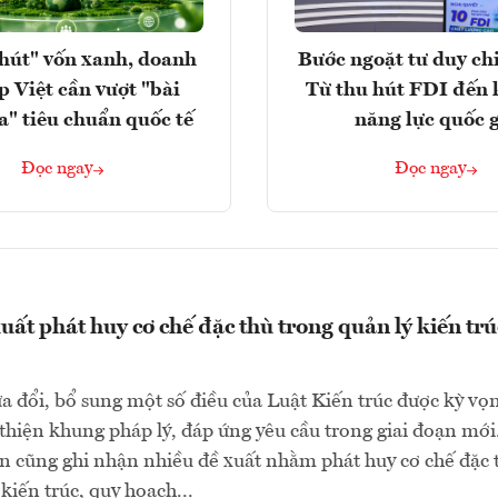
hút" vốn xanh, doanh
Bước ngoặt tư duy chi
p Việt cần vượt "bài
Từ thu hút FDI đến 
a" tiêu chuẩn quốc tế
năng lực quốc 
Đọc ngay
Đọc ngay
uất phát huy cơ chế đặc thù trong quản lý kiến trú
a đổi, bổ sung một số điều của Luật Kiến trúc được kỳ vọ
 thiện khung pháp lý, đáp ứng yêu cầu trong giai đoạn mớ
ận cũng ghi nhận nhiều đề xuất nhằm phát huy cơ chế đặc 
kiến trúc, quy hoạch...