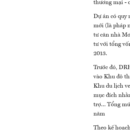
thương mại - 
Dự án có quy 
mới (là pháp 
tư căn nhà Mơ
tư với tổng vố
2013.
Trước đó, DRH
vào Khu đô th
Khu du lịch v
mục đích nhằm 
trợ… Tổng mức
năm
Theo kế hoạch,