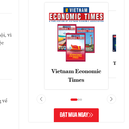
ội, vì
ệc
Tạp chí
Vietnam Economic
Times
g về
ĐẶT MUA NGAY