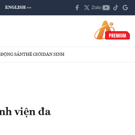
ENGLISH ++
 ĐỘNG SẢN
THẾ GIỚI
DÂN SINH
nh viện đa