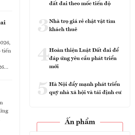
đất đai theo mốc tiến độ
3
Nhà trọ giá rẻ chật vật tìm
ai
khách thuê
2026,
4
Hoàn thiện Luật Đất đai để
 tiến
đáp ứng yêu cầu phát triển
mới
6...
5
Hà Nội đẩy mạnh phát triển
quỹ nhà xã hội và tái định cư
òn
 ứng
n
Ấn phẩm