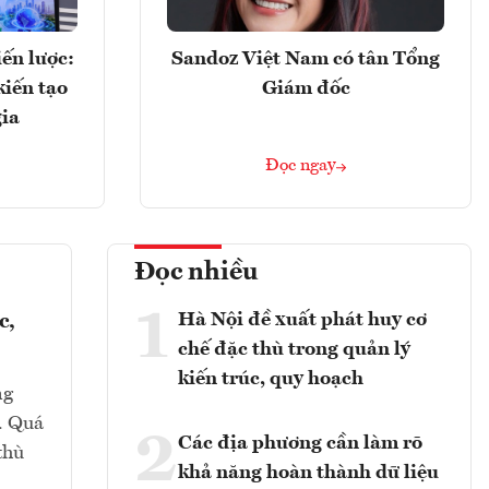
ến lược:
Sandoz Việt Nam có tân Tổng
kiến tạo
Giám đốc
gia
Đọc ngay
Đọc nhiều
1
Hà Nội đề xuất phát huy cơ
c,
chế đặc thù trong quản lý
kiến trúc, quy hoạch
ng
i. Quá
2
Các địa phương cần làm rõ
thù
khả năng hoàn thành dữ liệu