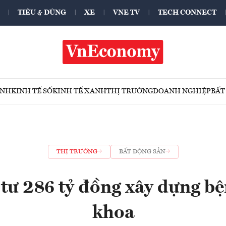
TIÊU & DÙNG
XE
VNE TV
TECH CONNECT
ÍNH
KINH TẾ SỐ
KINH TẾ XANH
THỊ TRƯỜNG
DOANH NGHIỆP
BẤT
THỊ TRƯỜNG
BẤT ĐỘNG SẢN
ư 286 tỷ đồng xây dựng bệ
khoa