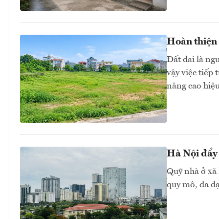
Hoàn thiện 
Đất đai là ngu
vậy việc tiếp
nâng cao hiệu
Hà Nội đẩy 
Quỹ nhà ở xã 
quy mô, đa dạ