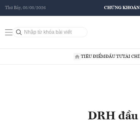
Thứ Bảy, 08/08/2026
CHỨNG KHOÁN
TIÊU ĐIỂM
ĐẦU TƯ
TÀI CH
DRH đầu t