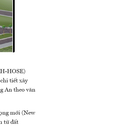
DRH-HOSE)
hi tiết xây
ng An theo văn
vọng mới (New
h từ đất