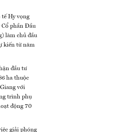
 tế Hy vọng
y Cổ phần Đầu
g) làm chủ đầu
dự kiến từ năm
hận đầu tư
86 ha thuộc
 Giang với
ông trình phụ
hoạt động 70
iệc giải phóng