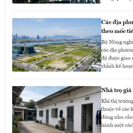
Các địa phư
theo mốc ti
Bộ Nông nghi
các địa phươn
độ được giao
chỉnh kế hoạc
Nhà trọ giá
Khi thị trườn
thuộc về các 
đúng nhu cầu 
hành một các