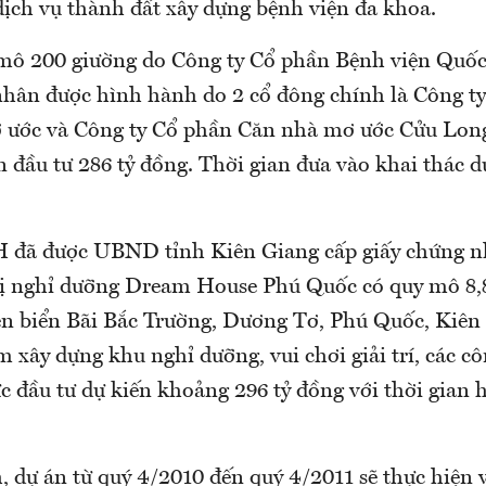
dịch vụ thành đất xây dựng bệnh viện đa khoa.
mô 200 giường do Công ty Cổ phần Bệnh viện Quốc
nhân được hình hành do 2 cổ đông chính là Công t
 ước và Công ty Cổ phần Căn nhà mơ ước Cửu Lon
n đầu tư 286 tỷ đồng. Thời gian đưa vào khai thác 
 đã được UBND tỉnh Kiên Giang cấp giấy chứng n
ị nghỉ dưỡng Dream House Phú Quốc có quy mô 8,
en biển Bãi Bắc Trường, Dương Tơ, Phú Quốc, Kiên
xây dựng khu nghỉ dưỡng, vui chơi giải trí, các c
 đầu tư dự kiến khoảng 296 tỷ đồng với thời gian 
 dự án từ quý 4/2010 đến quý 4/2011 sẽ thực hiện v