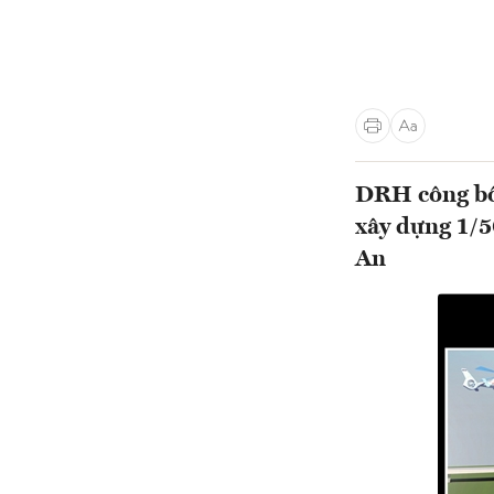
DRH công bố
xây dựng 1/5
An