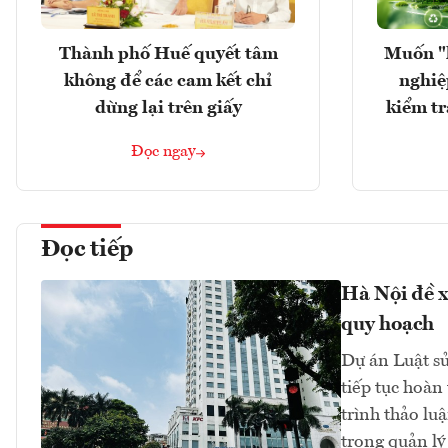
Thành phố Huế quyết tâm
Muốn "
không để các cam kết chỉ
nghiệ
dừng lại trên giấy
kiểm tr
Đọc ngay
Đọc tiếp
Hà Nội đề x
quy hoạch
Dự án Luật sử
tiếp tục hoàn
trình thảo lu
trong quản lý 