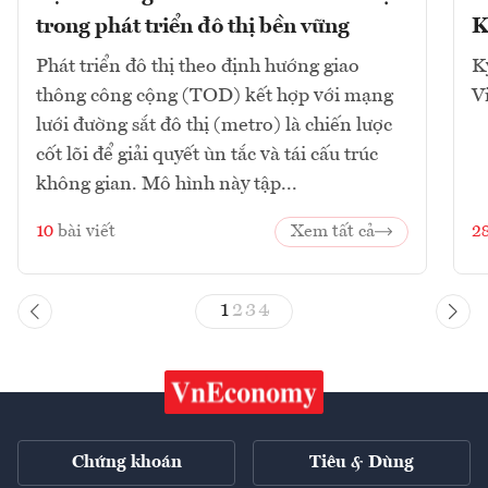
trong phát triển đô thị bền vững
K
Phát triển đô thị theo định hướng giao
K
thông công cộng (TOD) kết hợp với mạng
V
lưới đường sắt đô thị (metro) là chiến lược
cốt lõi để giải quyết ùn tắc và tái cấu trúc
không gian. Mô hình này tập...
10
bài viết
Xem tất cả
2
1
2
3
4
Chứng khoán
Tiêu & Dùng