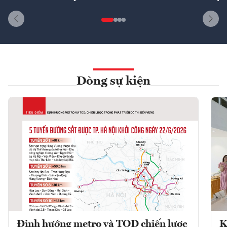
Dòng sự kiện
Định hướng metro và TOD chiến lược
K