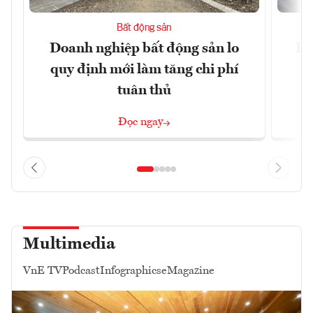
Bất động sản
Doanh nghiệp bất động sản lo
Hà
quy định mới làm tăng chi phí
tuân thủ
Đọc ngay
Multimedia
VnE TV
Podcast
Infographics
eMagazine