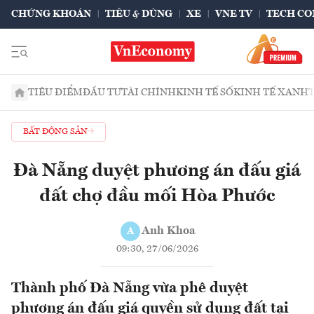
CHỨNG KHOÁN
TIÊU & DÙNG
XE
VNE TV
TECH CO
TIÊU ĐIỂM
ĐẦU TƯ
TÀI CHÍNH
KINH TẾ SỐ
KINH TẾ XANH
BẤT ĐỘNG SẢN
Đà Nẵng duyệt phương án đấu giá
đất chợ đầu mối Hòa Phước
Anh Khoa
A
09:30, 27/06/2026
Thành phố Đà Nẵng vừa phê duyệt
phương án đấu giá quyền sử dụng đất tại