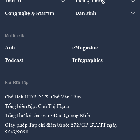
Đầu tư
Tiêu & Dùng
Quản trị số
Cafe BĐS
Thị trường
Kinh doanh
Kết nối
Tạp chí kinh tế Việt Nam
eMagazine
Nhà đầu tư
Du lịch
Công nghệ & Startup
Dân sinh
Tư vấn
Nông sản
Doanh nhân
Tư vấn Tiêu & Dùng
Infographics
Hạ tầng
Sức khỏe
Khung pháp lý
Doanh nghiệp
Địa phương
Thị trường
Bảo hiểm
Multimedia
Sự kiện
Nhân lực
Ảnh
eMagazine
Đẹp +
An sinh
Podcast
Infographics
Giải trí
Y tế
Nhà
Ban Biên tập
Ẩm thực
Chủ tịch HĐBT: TS. Chử Văn Lâm
Tổng biên tập: Chử Thị Hạnh
Tổng thư ký tòa soạn: Đào Quang Bính
Giấy phép Tạp chí điện tử số: 272/GP-BTTTT ngày
26/6/2020