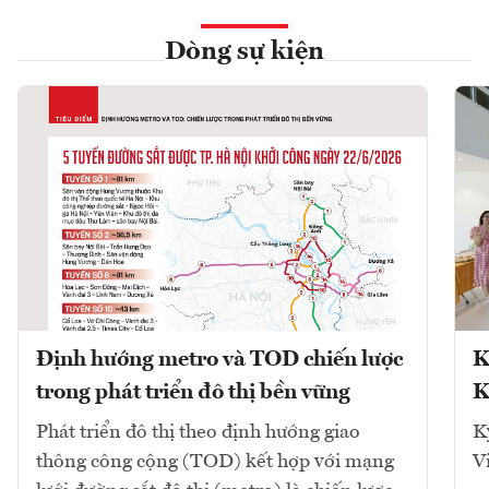
Dòng sự kiện
Định hướng metro và TOD chiến lược
K
trong phát triển đô thị bền vững
K
Phát triển đô thị theo định hướng giao
K
thông công cộng (TOD) kết hợp với mạng
V