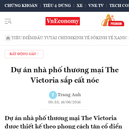
CHỨNG KHOÁN
TIÊU & DÙNG
XE
VNE TV
TECH CO
TIÊU ĐIỂM
ĐẦU TƯ
TÀI CHÍNH
KINH TẾ SỐ
KINH TẾ XANH
BẤT ĐỘNG SẢN
Dự án nhà phố thương mại The
Victoria sắp cất nóc
Trang Anh
T
08:33, 16/06/2016
Dự án nhà phố thương mại The Victoria
được thiết kế theo phong cách tân cổ điển