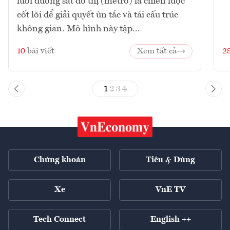
lưới đường sắt đô thị (metro) là chiến lược
cốt lõi để giải quyết ùn tắc và tái cấu trúc
không gian. Mô hình này tập...
10
bài viết
Xem tất cả
2
1
2
3
4
Chứng khoán
Tiêu & Dùng
Xe
VnE TV
Tech Connect
English ++