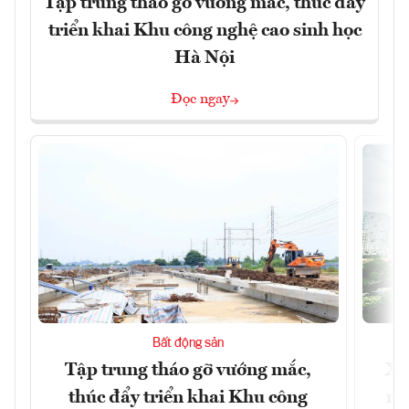
Tập trung tháo gỡ vướng mắc, thúc đẩy
triển khai Khu công nghệ cao sinh học
Hà Nội
Đọc ngay
Bất động sản
Tập trung tháo gỡ vướng mắc,
Xâ
thúc đẩy triển khai Khu công
nâ