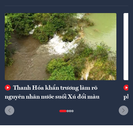
Thanh Hóa khẩn trương làm rõ
nguyên nhân nước suối Xú đổi màu
phí