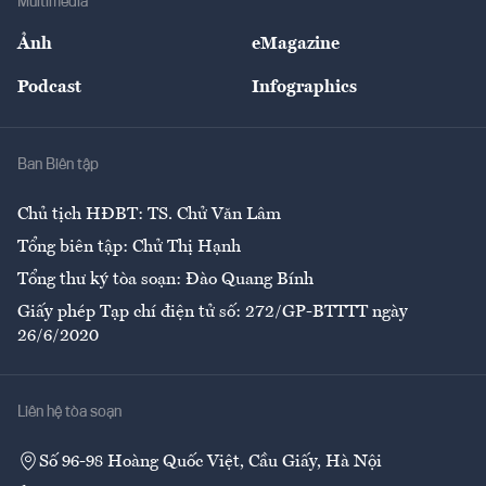
Multimedia
Sự kiện
Nhân lực
Ảnh
eMagazine
Đẹp +
An sinh
Podcast
Infographics
Giải trí
Y tế
Nhà
Ban Biên tập
Ẩm thực
Chủ tịch HĐBT: TS. Chử Văn Lâm
Tổng biên tập: Chử Thị Hạnh
Tổng thư ký tòa soạn: Đào Quang Bính
Giấy phép Tạp chí điện tử số: 272/GP-BTTTT ngày
26/6/2020
Liên hệ tòa soạn
Số 96-98 Hoàng Quốc Việt, Cầu Giấy, Hà Nội