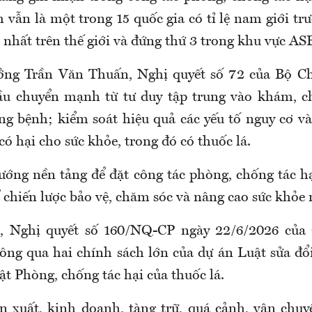
 vẫn là một trong 15 quốc gia có tỉ lệ nam giới tr
u nhất trên thế giới và đứng thứ 3 trong khu vực A
ởng Trần Văn Thuấn,
Nghị quyết số 72 của Bộ Ch
cầu chuyển mạnh từ tư duy tập trung vào khám, c
g bệnh; kiểm soát hiệu quả các yếu tố nguy cơ và
ó hại cho sức khỏe, trong đó có thuốc lá.
ướng nền tảng để đặt công tác phòng, chống tác hạ
ể chiến lược bảo vệ, chăm sóc và nâng cao sức khỏe
ó, Nghị quyết số 160/NQ-CP ngày 22/6/2026 của
ông qua hai chính sách lớn của dự án Luật sửa đổ
ật Phòng, chống tác hại của thuốc lá.
n xuất, kinh doanh, tàng trữ, quá cảnh, vận chuy