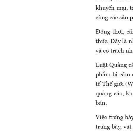
khuyến mại, tà
cùng các sản 
Đồng thời, cấ
thức. Đây là 
và có trách n
Luật Quảng cáo
phẩm bị cấm q
tế Thế giới (
quảng cáo, kh
bán.
Việc trưng bà
trưng bày, vậ