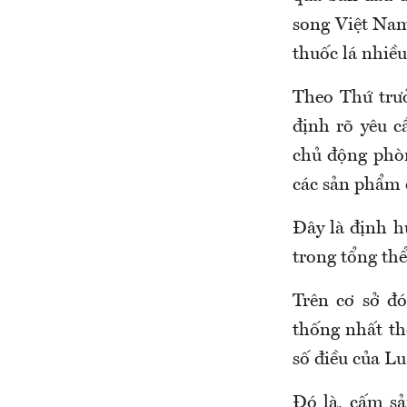
song Việt Nam
thuốc lá nhiề
Theo Thứ trư
định rõ yêu 
chủ động phòn
các sản phẩm c
Đây là định h
trong tổng th
Trên
cơ sở đ
thống nhất th
số điều của Lu
Đó là, cấm sả