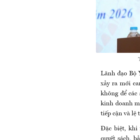
Lãnh đạo Bộ 
xảy ra mới ca
không để các 
kinh doanh mới
tiếp cận và lệ
Đặc biệt, khi
quyết sách, b