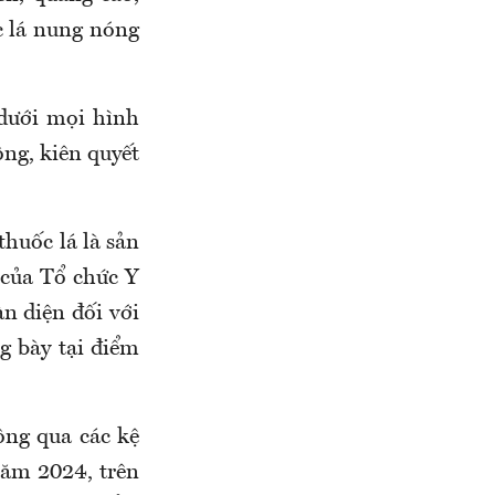
ốc lá nung nóng
 dưới mọi hình
ng, kiên quyết
thuốc lá là sản
 của Tổ chức Y
n diện đối với
g bày tại điểm
ông qua các kệ
năm 2024, trên