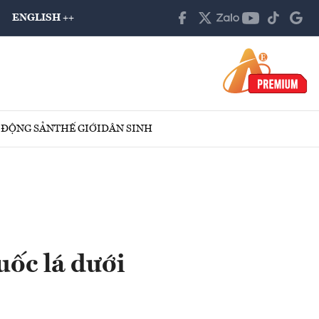
ENGLISH ++
 ĐỘNG SẢN
THẾ GIỚI
DÂN SINH
uốc lá dưới