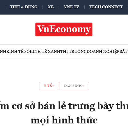
TIÊU & DÙNG
XE
VNE TV
TECH CONNECT
ÍNH
KINH TẾ SỐ
KINH TẾ XANH
THỊ TRƯỜNG
DOANH NGHIỆP
BẤT
Y TẾ
DÂN SINH
m cơ sở bán lẻ trưng bày th
mọi hình thức