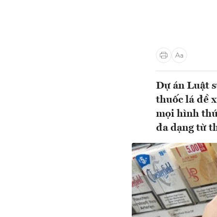
Dự án Luật s
thuốc lá đề 
mọi hình thứ
đa dạng từ th