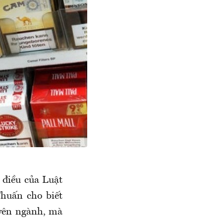
 điều của Luật
Thuấn
cho biết
uyên ngành
,
mà