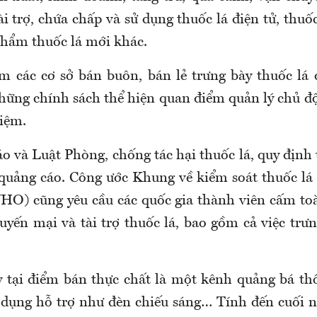
i trợ, chứa chấp và sử dụng thuốc lá điện tử, thu
phẩm thuốc lá mới khác.
m các cơ sở bán buôn, bán lẻ trưng bày thuốc lá
những chính sách thể hiện quan điểm quản lý chủ độ
hiệm.
 và Luật Phòng, chống tác hại thuốc lá, quy định 
uảng cáo. Công ước Khung về kiểm soát thuốc lá
WHO) cũng yêu cầu các quốc gia thành viên cấm toà
uyến mại và tài trợ thuốc lá, bao gồm cả việc trưn
y tại điểm bán thực chất là một kênh quảng bá th
t dụng hỗ trợ như đèn chiếu sáng… Tính đến cuối 