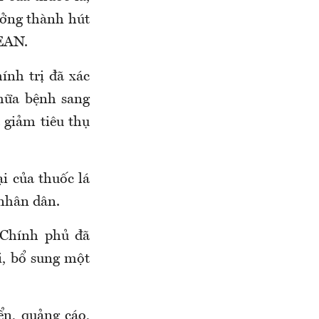
ưởng thành hút
SEAN.
ính trị đã xác
hữa bệnh sang
 giảm tiêu thụ
i của thuốc lá
 nhân dân.
 Chính phủ đã
i, bổ sung một
ển, quảng cáo,