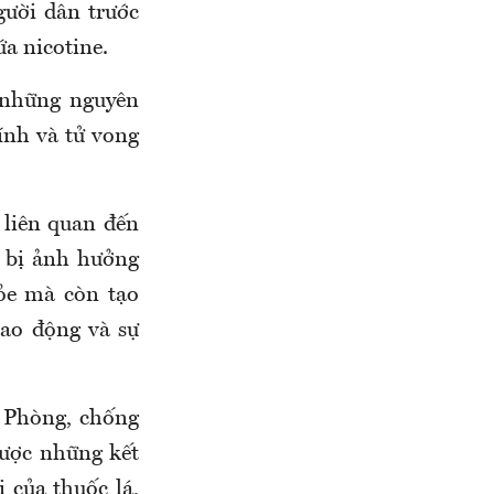
gười dân trước
a nicotine.
 những nguyên
ính và tử vong
liên quan đến
g bị ảnh hưởng
hỏe mà còn tạo
lao động và sự
t Phòng, chống
được những kết
 của thuốc lá,