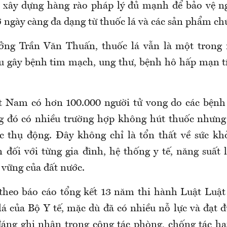
 xây dựng hàng rào pháp lý đủ mạnh để bảo vệ n
 ngày càng đa dạng từ thuốc lá và các sản phẩm chứ
ưởng Trần Văn Thuấn,
thuốc lá vẫn là một trong
 gây bệnh tim mạch, ung thư, bệnh hô hấp mạn t
t Nam có hơn 100.000 người tử vong do các bệnh 
ng đó có nhiều trường hợp không hút thuốc nhưn
c thụ động. Đây không chỉ là tổn thất về sức k
 đối với từng gia đình, hệ thống y tế, năng suất 
 vững của đất nước.
theo báo cáo tổng kết 13 năm thi hành Luật Luậ
 lá của Bộ Y tế, mặc dù đã có nhiều nỗ lực và đạt 
áng ghi nhận trong công tác phòng, chống tác hại