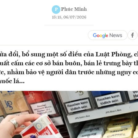
Phúc Minh
P
18:15, 06/07/2026
ửa đổi, bổ sung một số điều của Luật Phòng, c
xuất cấm các cơ sở bán buôn, bán lẻ trưng bày t
c, nhằm bảo vệ người dân trước những nguy c
uốc lá...