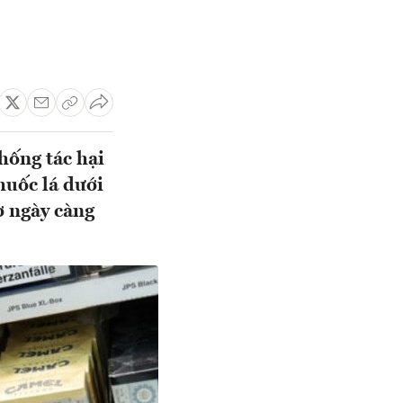
hống tác hại
huốc lá dưới
ơ ngày càng