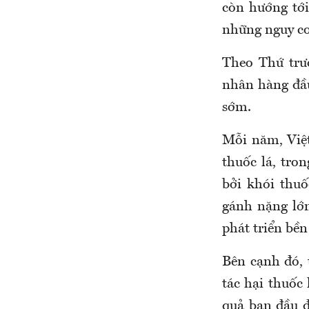
còn hướng tới
những nguy cơ
Theo Thứ tr
nhân hàng đầu
sớm.
Mỗi năm, Việ
thuốc lá, tro
bởi khói thuố
gánh nặng lớn
phát triển bền
Bên cạnh đó, 
tác hại thuốc
quả ban đầu đ