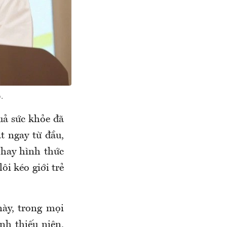
.
uả sức khỏe đã
 ngay từ đầu,
 hay hình thức
ôi kéo giới trẻ
ày, t
rong mọi
nh thiếu niên,