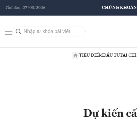
Thứ Sáu, 07/08/2026
CHỨNG KHOÁN
TIÊU ĐIỂM
ĐẦU TƯ
TÀI CH
Dự kiến cấ