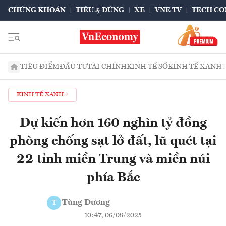
CHỨNG KHOÁN
TIÊU & DÙNG
XE
VNE TV
TECH CO
TIÊU ĐIỂM
ĐẦU TƯ
TÀI CHÍNH
KINH TẾ SỐ
KINH TẾ XANH
KINH TẾ XANH
Dự kiến hơn 160 nghìn tỷ đồng
phòng chống sạt lở đất, lũ quét tại
22 tỉnh miền Trung và miền núi
phía Bắc
Tùng Dương
T
10:47, 06/08/2025