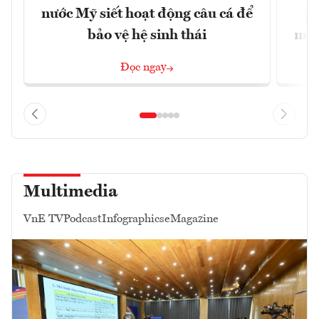
nước Mỹ siết hoạt động câu cá để
ph
bảo vệ hệ sinh thái
miễ
Đọc ngay
Multimedia
VnE TV
Podcast
Infographics
eMagazine