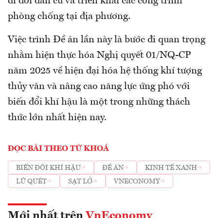
di dời dân cư và triển khai các công trình
phòng chống tại địa phương.
Việc trình Đề án lần này là bước đi quan trọng
nhằm hiện thực hóa Nghị quyết 01/NQ-CP
năm 2025 về hiện đại hóa hệ thống khí tượng
thủy văn và nâng cao năng lực ứng phó với
biến đổi khí hậu là một trong những thách
thức lớn nhất hiện nay.
ĐỌC BÀI THEO TỪ KHOÁ
BIẾN ĐỔI KHÍ HẬU
ĐỀ ÁN
KINH TẾ XANH
LŨ QUÉT
SẠT LỞ
VNECONOMY
Mới nhất trên
VnEconomy