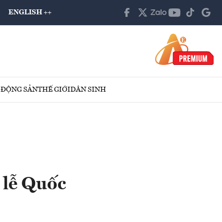
ENGLISH ++
 ĐỘNG SẢN
THẾ GIỚI
DÂN SINH
 lễ Quốc