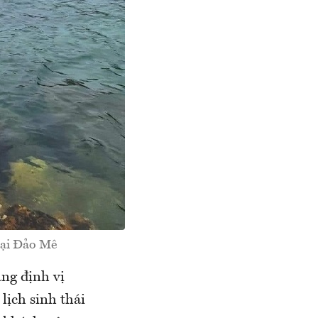
tại Đảo Mê
ẳng định vị
lịch sinh thái