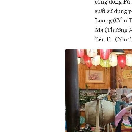
cộng đồng Pù L
suất sử dụng p
Lương (Cẩm Th
Mạ (Thường Xu
Bến En (Như T