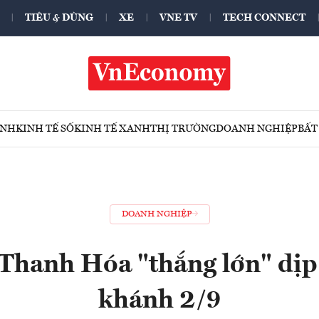
TIÊU & DÙNG
XE
VNE TV
TECH CONNECT
ÍNH
KINH TẾ SỐ
KINH TẾ XANH
THỊ TRƯỜNG
DOANH NGHIỆP
BẤT
DOANH NGHIỆP
 Thanh Hóa "thắng lớn" dịp
khánh 2/9