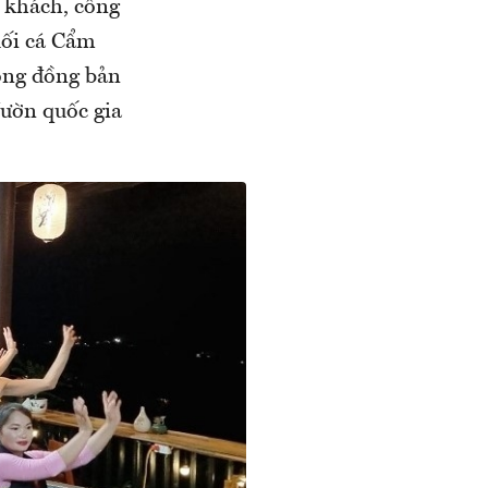
t khách, công
uối cá Cẩm
ộng đồng bản
Vườn quốc gia