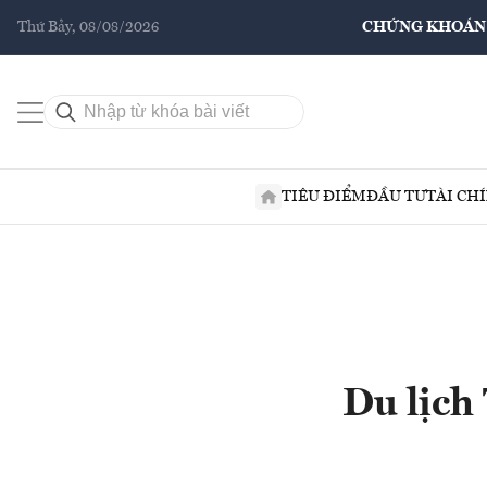
Thứ Bảy, 08/08/2026
CHỨNG KHOÁN
TIÊU ĐIỂM
ĐẦU TƯ
TÀI CH
Du lịch