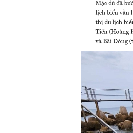
Mặc dù đã bướ
lịch biển vẫn 
thị du lịch bi
Tiến (Hoằng H
và Bãi Đông (t