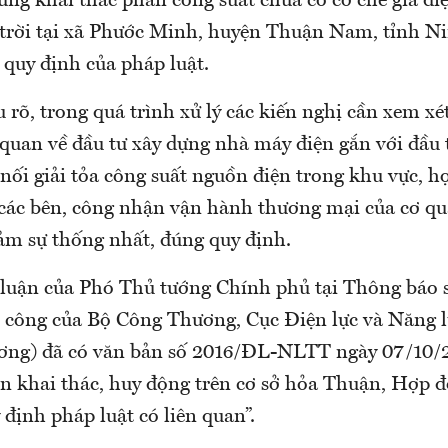
ừng khai thác phần công suất chưa có cơ chế giá đi
trời tại xã Phước Minh, huyện Thuận Nam, tỉnh N
quy định của pháp luật.
rõ, trong quá trình xử lý các kiến nghị cần xem xé
 quan về đầu tư xây dựng nhà máy điện gắn với đầu t
 nối giải tỏa công suất nguồn điện trong khu vực, 
 các bên, công nhận vận hành thương mại của cơ q
m sự thống nhất, đúng quy định.
 luận của Phó Thủ tướng Chính phủ tại Thông báo 
công của Bộ Công Thương, Cục Điện lực và Năng l
ơng) đã có văn bản số 2016/ĐL-NLTT ngày 07/10/2
n khai thác, huy động trên cơ sở hỏa Thuận, Hợp đ
 định pháp luật có liên quan”.