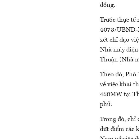
đồng.
Trước thực tế
4073/UBND-KT
xét chỉ đạo vi
Nhà máy điện 
Thuận (Nhà m
Theo đó, Phó 
về việc khai t
450MW tại Th
phủ.
Trong đó, chỉ
dứt điểm các 