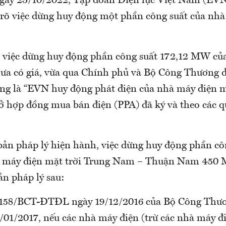
ày 23/10/2022, Tập đoàn Điện lực Việt Nam (EVN
 rõ việc dừng huy động một phần công suất của nhà 
 việc dừng huy động phần công suất 172,12 MW của
a có giá, vừa qua Chính phủ và Bộ Công Thương đ
ung là “EVN huy động phát điện của nhà máy điện m
ở hợp đồng mua bán điện (PPA) đã ký và theo các q
bản pháp lý hiện hành, việc dừng huy động phần cô
hà máy điện mặt trời Trung Nam – Thuận Nam 450
ản pháp lý sau:
2158/BCT-ĐTĐL ngày 19/12/2016 của Bộ Công Thươ
/01/2017, nếu các nhà máy điện (trừ các nhà máy đi