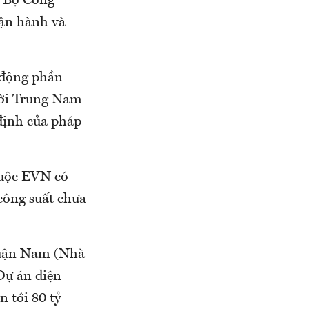
o Bộ Công
vận hành và
 động phần
rời Trung Nam
định của pháp
huộc EVN có
ông suất chưa
huận Nam (Nhà
 Dự án điện
 tới 80 tỷ