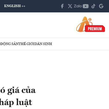
ENGLISH ++
 ĐỘNG SẢN
THẾ GIỚI
DÂN SINH
ó giá của
háp luật