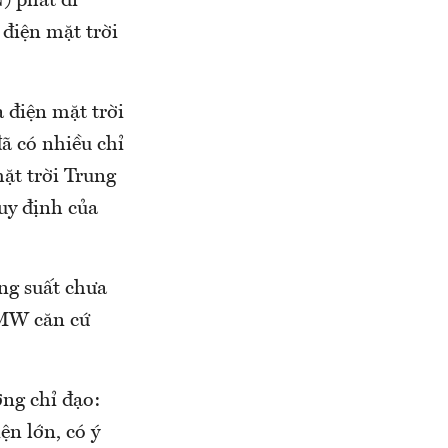
) phát đi
điện mặt trời
 điện mặt trời
ã có nhiều chỉ
ặt trời Trung
uy định của
ng suất chưa
 MW căn cứ
ng chỉ đạo:
ện lớn, có ý