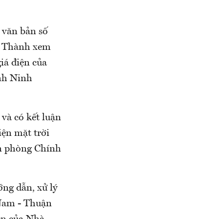
 văn bản số
 Thành xem
giá điện của
nh Ninh
và có kết luận
iện mặt trời
n phòng Chính
ng dẫn, xử lý
 Nam - Thuận