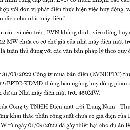
n ninh cung cấp điện, EVN có trách nhiệm báo cá
hợp với đơn vị phát điện thực hiện việc huy động, 
n điện cho nhà máy điện.”
ác căn cứ nêu trên, EVN khẳng định, việc dừng huy
,12 MW chưa có cơ chế giá của nhà máy điện mặt t
à tuân thủ đúng với các văn bản pháp lý theo quy 
ày 31/08/2022 Công ty mua bán điện (EVNEPTC) t
082/EPTC-KDMĐ thông báo ngừng huy động phần c
ện dự án Nhà máy điện mặt trời 450MW.
 của Công ty TNHH Điện mặt trời Trung Nam - T
dừng khai thác phần công suất chưa có giá điện của
 từ ngày 01/09/2022 đã gây thiệt hại cho dự án lên