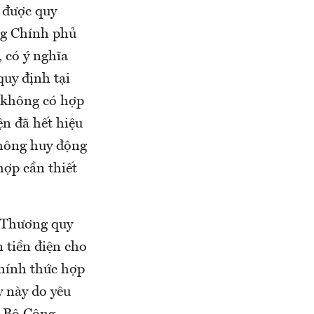
h được quy
ng Chính phủ
 có ý nghĩa
quy định tại
 không có hợp
n đã hết hiệu
không huy động
hợp cần thiết
 Thương quy
 tiền điện cho
chính thức hợp
 này do yêu