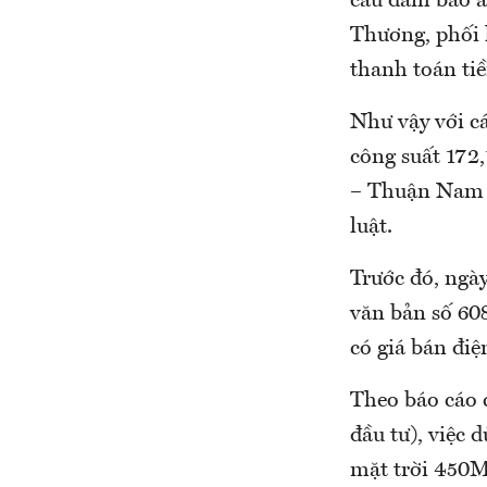
cầu đảm bảo a
Thương, phối 
thanh toán tiề
Như vậy với c
công suất 172
– Thuận Nam l
luật.
Trước đó, ng
văn bản số 6
có giá bán đi
Theo báo cáo
đầu tư), việc 
mặt trời 450MW