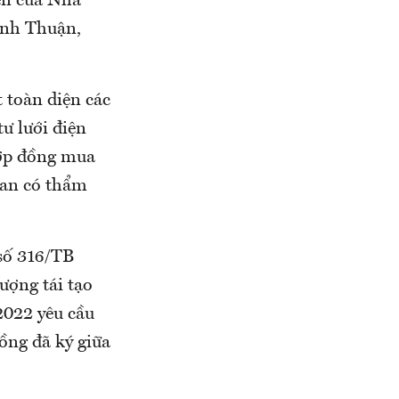
ện của Nhà
inh Thuận,
t toàn diện các
ư lưới điện
hợp đồng mua
uan có thẩm
số 316/TB
ượng tái tạo
022 yêu cầu
ồng đã ký giữa