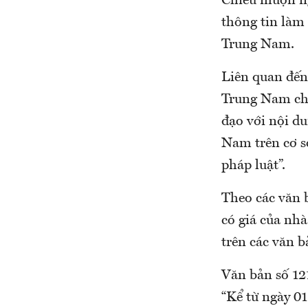
Chiều muộn ng
thông tin làm
Trung Nam.
Liên quan đến
Trung Nam chư
đạo với nội d
Nam trên cơ s
pháp luật”.
Theo các văn 
có giá của n
trên các văn b
Văn bản số 1
“Kể từ ngày 01