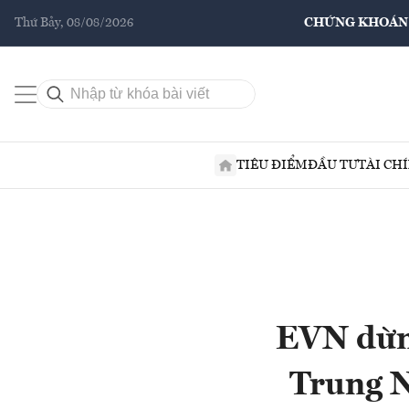
Thứ Bảy, 08/08/2026
CHỨNG KHOÁN
TIÊU ĐIỂM
ĐẦU TƯ
TÀI CH
EVN dừng
Trung N