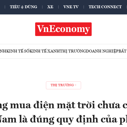
TIÊU & DÙNG
XE
VNE TV
TECH CONNECT
ÍNH
KINH TẾ SỐ
KINH TẾ XANH
THỊ TRƯỜNG
DOANH NGHIỆP
BẤT
THỊ TRƯỜNG
 mua điện mặt trời chưa c
am là đúng quy định của p