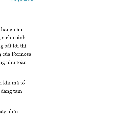
 tháng năm
ạo chịu ảnh
 bất lợi thì
g của Formosa
ũng như toàn
h khi mà tổ
9 đang tạm
này nhìn