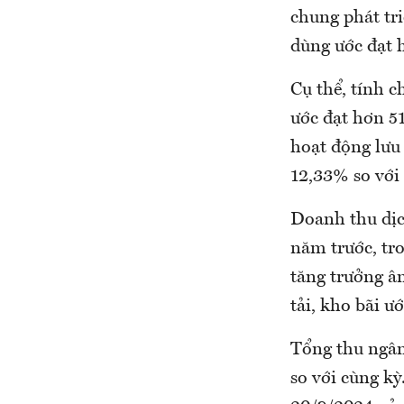
chung phát tri
dùng ước đạt 
Cụ thể, tính 
ước đạt hơn 5
hoạt động lưu 
12,33% so với
Doanh thu dịc
năm trước, tr
tăng trưởng â
tải, kho bãi ư
Tổng thu ngân
so với cùng k