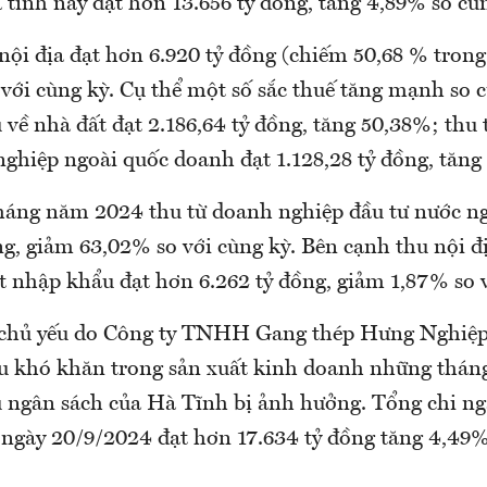
tỉnh này đạt hơn 13.656 tỷ đồng, tăng 4,89% so cù
nội địa đạt hơn 6.920 tỷ đồng (chiếm 50,68 % trong
 với cùng kỳ. Cụ thể một số sắc thuế tăng mạnh so 
về nhà đất đạt 2.186,64 tỷ đồng, tăng 50,38%; thu 
ghiệp ngoài quốc doanh đạt 1.128,28 tỷ đồng, tăng 
tháng năm 2024 thu từ doanh nghiệp đầu tư nước ng
g, giảm 63,02% so với cùng kỳ. Bên cạnh thu nội đị
t nhập khẩu đạt hơn 6.262 tỷ đồng, giảm 1,87% so v
chủ yếu do Công ty TNHH Gang thép Hưng Nghiệ
u khó khăn trong sản xuất kinh doanh những thá
 ngân sách của Hà Tĩnh bị ảnh hưởng. Tổng chi n
 ngày 20/9/2024 đạt hơn 17.634 tỷ đồng tăng 4,49%