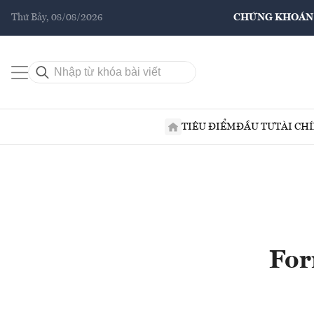
Thứ Bảy, 08/08/2026
CHỨNG KHOÁN
TIÊU ĐIỂM
ĐẦU TƯ
TÀI CH
For