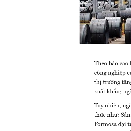
Theo báo cáo 
công nghiệp c
thị trường tă
xuất khẩu; ng
Tuy nhiên, ng
thức như: Sản
Formosa đại t