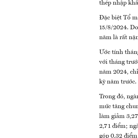
thép nhập khẩ
Đặc biệt Tổ m
15/8/2024. Do 
năm là rất nặn
Ước tính thán
với tháng trư
năm 2024, chỉ
kỳ năm trước.
Trong đó, ngà
mức tăng chun
làm giảm 3,27
2,71 điểm; ngà
góp 0,32 điểm