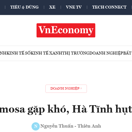
TIÊU & DÙNG
XE
VNE TV
TECH CONNECT
ÍNH
KINH TẾ SỐ
KINH TẾ XANH
THỊ TRƯỜNG
DOANH NGHIỆP
BẤT
DOANH NGHIỆP
mosa gặp khó, Hà Tĩnh hụt
Nguyễn Thuấn - Thiên Anh
N