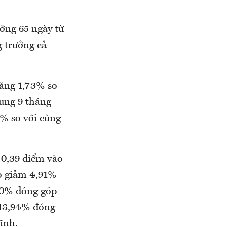
ỡng 65 ngày từ
g trưởng cả
tăng 1,73% so
hung 9 tháng
% so với cùng
 0,39 điểm vào
o giảm 4,91%
60% đóng góp
g 13,94% đóng
ĩnh.