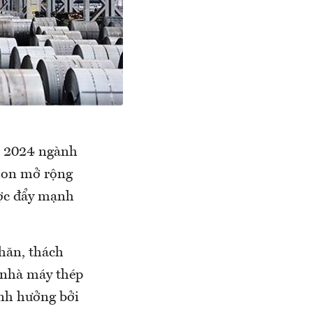
m 2024 ngành
 lon mở rộng
ược đẩy mạnh
hăn, thách
 nhà máy thép
ảnh hưởng bởi