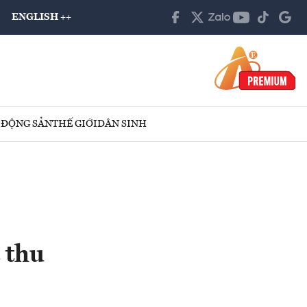
ENGLISH ++
 ĐỘNG SẢN
THẾ GIỚI
DÂN SINH
 thu