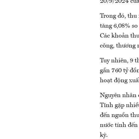
20/9/2024 của 
Trong đó, thu 
tăng 6,08% so
Các khoản thu 
công, thương n
Tuy nhiên, 9 
gần 760 tỷ đồn
hoạt động xuấ
Nguyên nhân 
Tĩnh gặp nhiề
đến nguồn thu
nước tính đến
kỳ.