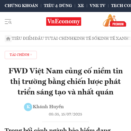
CHỨNG KHOÁN
TIÊU & DÙNG
XE
VNE TV
TECH CO
TIÊU ĐIỂM
ĐẦU TƯ
TÀI CHÍNH
KINH TẾ SỐ
KINH TẾ XANH
TÀI CHÍNH
FWD Việt Nam củng cố niềm tin
thị trường bằng chiến lược phát
triển sáng tạo và nhất quán
Khánh Huyền
K
08:35, 15/07/2025
Trong bối cảnh ngành bảo hiểm đang