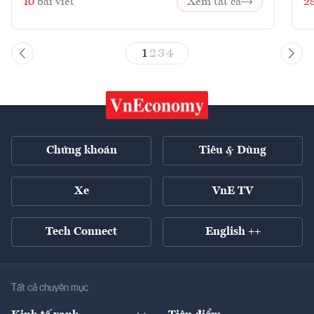
10
bài viết
Xem tất cả
2
1
2
3
4
Chứng khoán
Tiêu & Dùng
Xe
VnE TV
Tech Connect
English ++
Tất cả chuyên mục