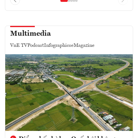
Multimedia
VnE TV
Podcast
Infographics
eMagazine