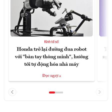
Kinh tế số
Honda trở lại đường đua robot
Thủ
với "bàn tay thông minh", hướng
nghẽ
tới tự động hóa nhà máy
Đọc ngay