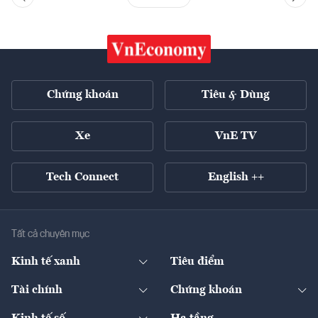
Chứng khoán
Tiêu & Dùng
Xe
VnE TV
Tech Connect
English ++
Tất cả chuyên mục
Kinh tế xanh
Tiêu điểm
Chuyển động xanh
Tài chính
Chứng khoán
Pháp lý
Ngân hàng
Doanh nghiệp niêm yết