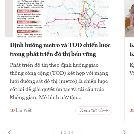
Định hướng metro và TOD chiến lược
K
trong phát triển đô thị bền vững
K
Phát triển đô thị theo định hướng giao
K
thông công cộng (TOD) kết hợp với mạng
V
lưới đường sắt đô thị (metro) là chiến lược
cốt lõi để giải quyết ùn tắc và tái cấu trúc
không gian. Mô hình này tập...
10
bài viết
Xem tất cả
2
1
2
3
4