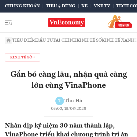
CHỨNG KHOÁN
TIÊU & DÙNG
XE
VNE TV
TECH CO
TIÊU ĐIỂM
ĐẦU TƯ
TÀI CHÍNH
KINH TẾ SỐ
KINH TẾ XANH
KINH TẾ SỐ
Gắn bó càng lâu, nhận quà càng
lớn cùng VinaPhone
Thu Hà
T
08:00, 15/06/2026
Nhân dịp kỷ niệm 30 năm thành lập,
VinaPhone triển khai chương trình tri ân