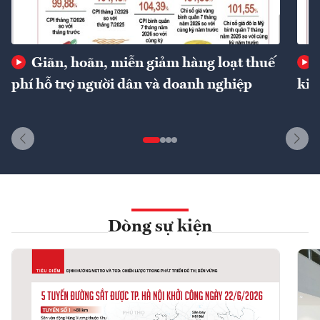
Giãn, hoãn, miễn giảm hàng loạt thuế
phí hỗ trợ người dân và doanh nghiệp
kin
Dòng sự kiện