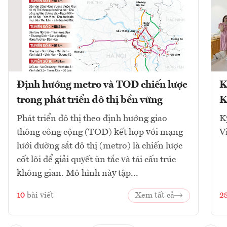
Định hướng metro và TOD chiến lược
K
trong phát triển đô thị bền vững
K
Phát triển đô thị theo định hướng giao
K
thông công cộng (TOD) kết hợp với mạng
V
lưới đường sắt đô thị (metro) là chiến lược
cốt lõi để giải quyết ùn tắc và tái cấu trúc
không gian. Mô hình này tập...
10
bài viết
Xem tất cả
2