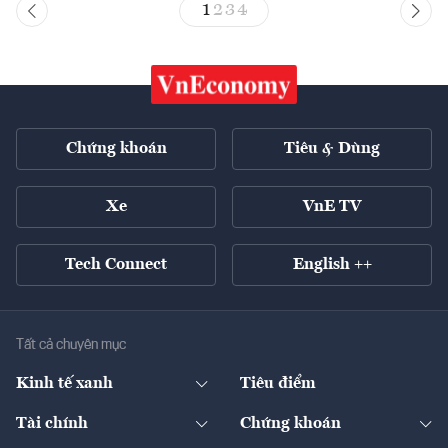
1
2
3
4
Chứng khoán
Tiêu & Dùng
Xe
VnE TV
Tech Connect
English ++
Tất cả chuyên mục
Kinh tế xanh
Tiêu điểm
Chuyển động xanh
Tài chính
Chứng khoán
Pháp lý