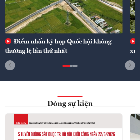
Điểm nhấn kỳ họp Quốc hội không
thường lệ lần thứ nhất
xuấ
Dòng sự kiện