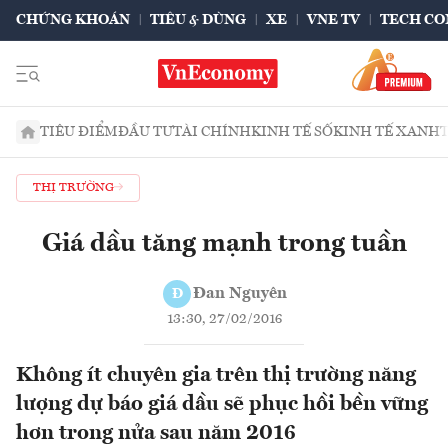
CHỨNG KHOÁN
TIÊU & DÙNG
XE
VNE TV
TECH CO
TIÊU ĐIỂM
ĐẦU TƯ
TÀI CHÍNH
KINH TẾ SỐ
KINH TẾ XANH
THỊ TRƯỜNG
Giá dầu tăng mạnh trong tuần
Đan Nguyên
Đ
13:30, 27/02/2016
Không ít chuyên gia trên thị trường năng
lượng dự báo giá dầu sẽ phục hồi bền vững
hơn trong nửa sau năm 2016