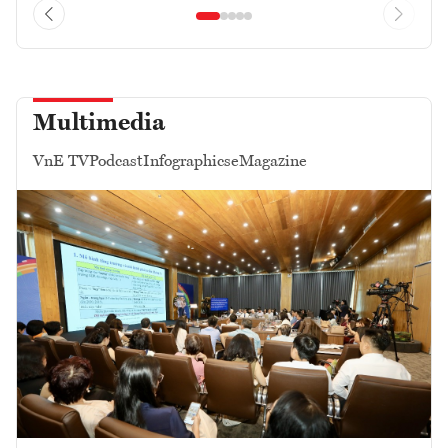
Multimedia
VnE TV
Podcast
Infographics
eMagazine