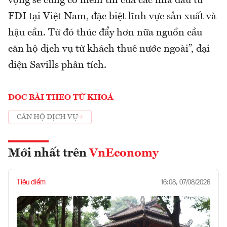
vọng sẽ củng cố niềm tin của các nhà đầu tư
FDI tại Việt Nam, đặc biệt lĩnh vực sản xuất và
hậu cần. Từ đó thúc đẩy hơn nữa nguồn cầu
căn hộ dịch vụ từ khách thuê nước ngoài”, đại
diện Savills phân tích.
ĐỌC BÀI THEO TỪ KHOÁ
CĂN HỘ DỊCH VỤ
Mới nhất trên
VnEconomy
Tiêu điểm
16:08, 07/08/2026