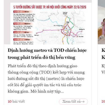
Định hướng metro và TOD chiến lược
K
trong phát triển đô thị bền vững
K
Phát triển đô thị theo định hướng giao
K
thông công cộng (TOD) kết hợp với mạng
V
lưới đường sắt đô thị (metro) là chiến lược
cốt lõi để giải quyết ùn tắc và tái cấu trúc
không gian. Mô hình này tập...
10
bài viết
Xem tất cả
2