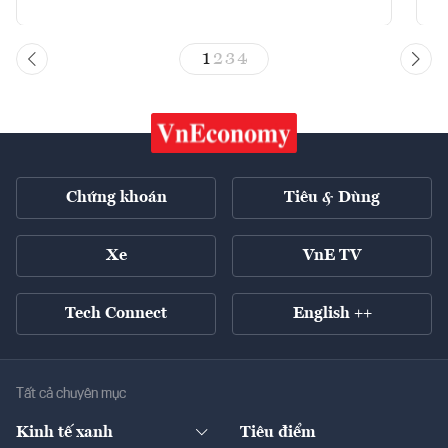
1
2
3
4
Chứng khoán
Tiêu & Dùng
Xe
VnE TV
Tech Connect
English ++
Tất cả chuyên mục
Kinh tế xanh
Tiêu điểm