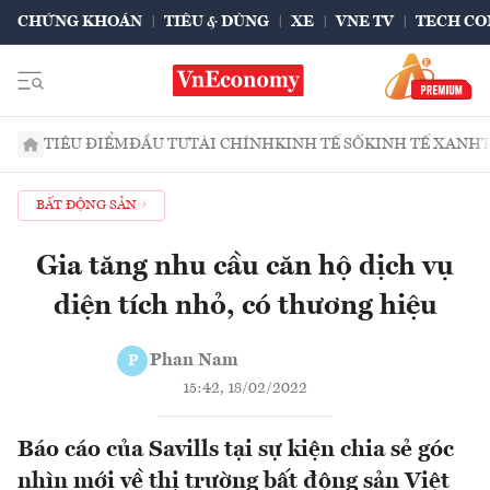
CHỨNG KHOÁN
TIÊU & DÙNG
XE
VNE TV
TECH CO
TIÊU ĐIỂM
ĐẦU TƯ
TÀI CHÍNH
KINH TẾ SỐ
KINH TẾ XANH
BẤT ĐỘNG SẢN
Gia tăng nhu cầu căn hộ dịch vụ
diện tích nhỏ, có thương hiệu
Phan Nam
P
15:42, 18/02/2022
Báo cáo của Savills tại sự kiện chia sẻ góc
nhìn mới về thị trường bất động sản Việt