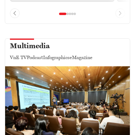
Multimedia
VnE TV
Podcast
Infographics
eMagazine