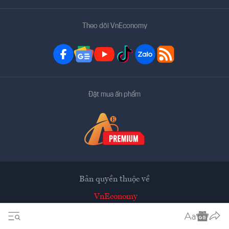
Theo dõi VnEconomy
Đặt mua ấn phẩm
Bản quyền thuộc về
VnEconomy
Tạp chí điện tử của Hội Khoa học Kinh tế Việt Nam