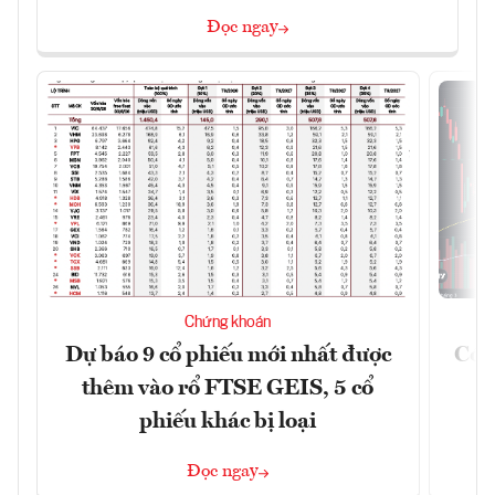
Đọc ngay
Chứng khoán
Dự báo 9 cổ phiếu mới nhất được
Có t
thêm vào rổ FTSE GEIS, 5 cổ
phiếu khác bị loại
Đọc ngay