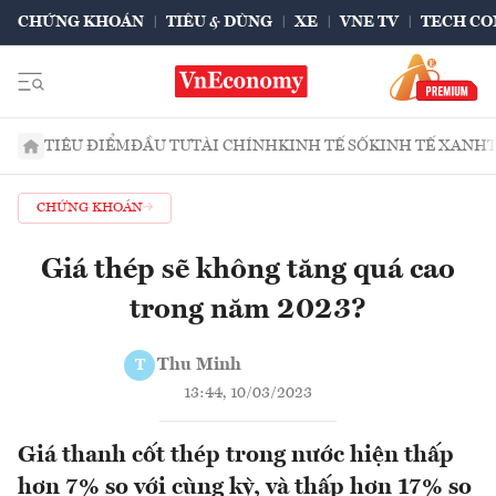
CHỨNG KHOÁN
TIÊU & DÙNG
XE
VNE TV
TECH CO
TIÊU ĐIỂM
ĐẦU TƯ
TÀI CHÍNH
KINH TẾ SỐ
KINH TẾ XANH
CHỨNG KHOÁN
Giá thép sẽ không tăng quá cao
trong năm 2023?
Thu Minh
T
13:44, 10/03/2023
Giá thanh cốt thép trong nước hiện thấp
hơn 7% so với cùng kỳ, và thấp hơn 17% so