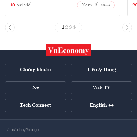
10
bài viết
Xem tất cả
2
1
2
3
4
Chứng khoán
Tiêu & Dùng
Xe
VnE TV
Tech Connect
English ++
Tất cả chuyên mục