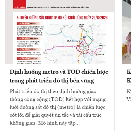
Định hướng metro và TOD chiến lược
K
trong phát triển đô thị bền vững
K
Phát triển đô thị theo định hướng giao
K
thông công cộng (TOD) kết hợp với mạng
V
lưới đường sắt đô thị (metro) là chiến lược
cốt lõi để giải quyết ùn tắc và tái cấu trúc
không gian. Mô hình này tập...