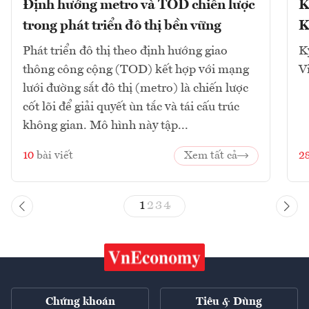
Định hướng metro và TOD chiến lược
K
trong phát triển đô thị bền vững
K
Phát triển đô thị theo định hướng giao
K
thông công cộng (TOD) kết hợp với mạng
V
lưới đường sắt đô thị (metro) là chiến lược
cốt lõi để giải quyết ùn tắc và tái cấu trúc
không gian. Mô hình này tập...
10
bài viết
Xem tất cả
2
1
2
3
4
Chứng khoán
Tiêu & Dùng