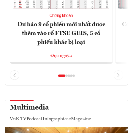
Chứng khoán
Dự báo 9 cổ phiếu mới nhất được
Có t
thêm vào rổ FTSE GEIS, 5 cổ
phiếu khác bị loại
Đọc ngay
Multimedia
VnE TV
Podcast
Infographics
eMagazine