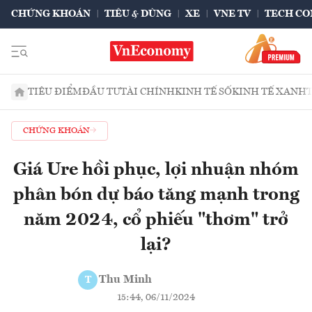
CHỨNG KHOÁN
TIÊU & DÙNG
XE
VNE TV
TECH CO
TIÊU ĐIỂM
ĐẦU TƯ
TÀI CHÍNH
KINH TẾ SỐ
KINH TẾ XANH
CHỨNG KHOÁN
Giá Ure hồi phục, lợi nhuận nhóm
phân bón dự báo tăng mạnh trong
năm 2024, cổ phiếu "thơm" trở
lại?
Thu Minh
T
15:44, 06/11/2024