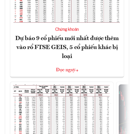
Chứng khoán
Dự báo 9 cổ phiếu mới nhất được thêm
vào rổ FTSE GEIS, 5 cổ phiếu khác bị
loại
Đọc ngay