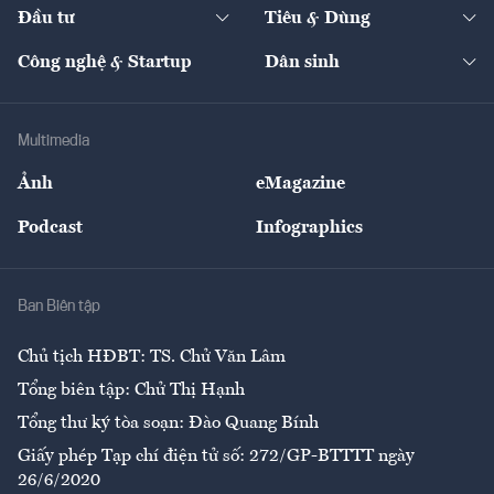
The Guide
Video
Đầu tư
Tiêu & Dùng
Quản trị số
Cafe BĐS
Thị trường
Kinh doanh
Kết nối
Tạp chí kinh tế Việt Nam
eMagazine
Nhà đầu tư
Du lịch
Công nghệ & Startup
Dân sinh
Tư vấn
Nông sản
Doanh nhân
Tư vấn Tiêu & Dùng
Infographics
Hạ tầng
Sức khỏe
Khung pháp lý
Doanh nghiệp
Địa phương
Thị trường
Bảo hiểm
Multimedia
Sự kiện
Nhân lực
Ảnh
eMagazine
Đẹp +
An sinh
Podcast
Infographics
Giải trí
Y tế
Nhà
Ban Biên tập
Ẩm thực
Chủ tịch HĐBT: TS. Chử Văn Lâm
Tổng biên tập: Chử Thị Hạnh
Tổng thư ký tòa soạn: Đào Quang Bính
Giấy phép Tạp chí điện tử số: 272/GP-BTTTT ngày
26/6/2020