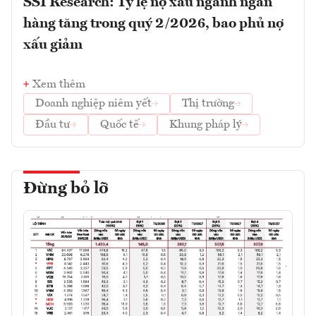
SSI Research: Tỷ lệ nợ xấu ngành ngân
hàng tăng trong quý 2/2026, bao phủ nợ
xấu giảm
Xem thêm
Doanh nghiệp niêm yết
Thị trường
Đầu tư
Quốc tế
Khung pháp lý
Đừng bỏ lỡ