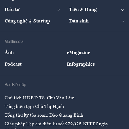
Start-up
Dự án
Công nghiệp
Chuyển động 24h
Đối thoại
The Guide
Video
Đầu tư
Tiêu & Dùng
Quản trị số
Cafe BĐS
Thị trường
Kinh doanh
Kết nối
Tạp chí kinh tế Việt Nam
eMagazine
Nhà đầu tư
Du lịch
Công nghệ & Startup
Dân sinh
Tư vấn
Nông sản
Doanh nhân
Tư vấn Tiêu & Dùng
Infographics
Hạ tầng
Sức khỏe
Khung pháp lý
Doanh nghiệp
Địa phương
Thị trường
Bảo hiểm
Multimedia
Sự kiện
Nhân lực
Ảnh
eMagazine
Đẹp +
An sinh
Podcast
Infographics
Giải trí
Y tế
Nhà
Ban Biên tập
Ẩm thực
Chủ tịch HĐBT: TS. Chử Văn Lâm
Tổng biên tập: Chử Thị Hạnh
Tổng thư ký tòa soạn: Đào Quang Bính
Giấy phép Tạp chí điện tử số: 272/GP-BTTTT ngày