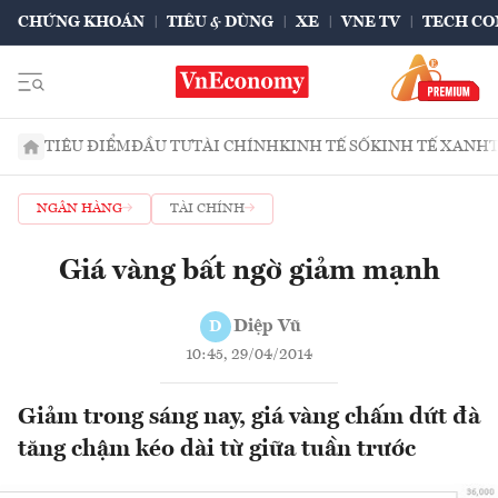
CHỨNG KHOÁN
TIÊU & DÙNG
XE
VNE TV
TECH CO
TIÊU ĐIỂM
ĐẦU TƯ
TÀI CHÍNH
KINH TẾ SỐ
KINH TẾ XANH
NGÂN HÀNG
TÀI CHÍNH
Giá vàng bất ngờ giảm mạnh
Diệp Vũ
D
10:45, 29/04/2014
Giảm trong sáng nay, giá vàng chấm dứt đà
tăng chậm kéo dài từ giữa tuần trước