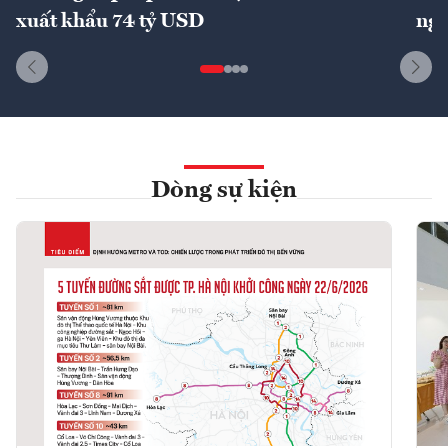
xuất khẩu 74 tỷ USD
ngu
Dòng sự kiện