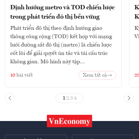
Định hướng metro và TOD chiến lược
K
trong phát triển đô thị bền vững
K
Phát triển đô thị theo định hướng giao
K
thông công cộng (TOD) kết hợp với mạng
V
lưới đường sắt đô thị (metro) là chiến lược
cốt lõi để giải quyết ùn tắc và tái cấu trúc
không gian. Mô hình này tập...
10
bài viết
Xem tất cả
2
1
2
3
4