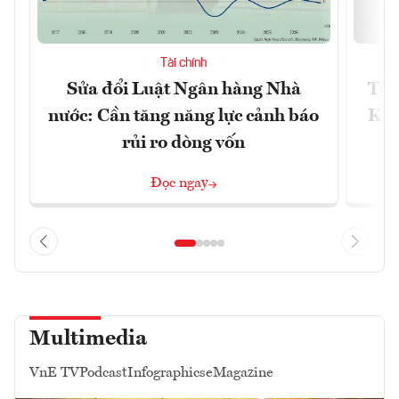
Tài chính
Sửa đổi Luật Ngân hàng Nhà
Từ 
nước: Cần tăng năng lực cảnh báo
Kho
rủi ro dòng vốn
Đọc ngay
Multimedia
VnE TV
Podcast
Infographics
eMagazine